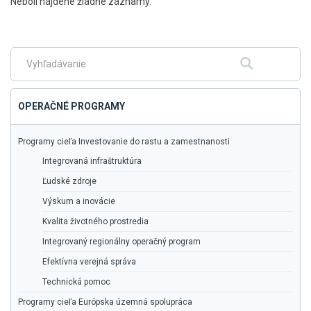
Skočiť
Neboli nájdené žiadne záznamy.
na
hlavné
menu
Fulltextové
Hľadať
vyhľadávanie
OPERAČNÉ PROGRAMY
Programy cieľa Investovanie do rastu a zamestnanosti
Integrovaná infraštruktúra
Ľudské zdroje
Výskum a inovácie
Kvalita životného prostredia
Integrovaný regionálny operačný program
Efektívna verejná správa
Technická pomoc
Programy cieľa Európska územná spolupráca