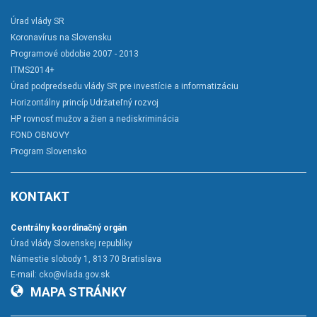
Úrad vlády SR
Koronavírus na Slovensku
Programové obdobie 2007 - 2013
ITMS2014+
Úrad podpredsedu vlády SR pre investície a informatizáciu
Horizontálny princíp Udržateľný rozvoj
HP rovnosť mužov a žien a nediskriminácia
FOND OBNOVY
Program Slovensko
KONTAKT
Centrálny koordinačný orgán
Úrad vlády Slovenskej republiky
Námestie slobody 1, 813 70 Bratislava
E-mail:
cko@vlada.gov.sk
MAPA STRÁNKY