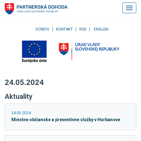
Klávesové
Zobrazi
skratky
navigác
Skočiť
na
obsah
DOMOV
KONTAKT
RSS
ENGLISH
Skočiť
na
hlavné
menu
Skočiť
na
pravé
24.05.2024
menu
Skočiť
Aktuality
na
užívateľské
menu
24.05.2024
Skočiť
Miestne občianske a preventívne služby v Hurbanove
na
pätičku
stránky