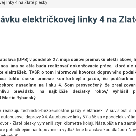
j linky 4 na Zlaté piesky
vku električkovej linky 4 na Zlat
tislava (DPB) v pondelok 27. mája obnoví premávku električkovej li
onca júna sa ešte budú realizovať dokončovacie práce, ktoré ale 
e električiek. TASR o tom informoval hovorca dopravného podni
cia tohto úseku prinesie komfortnejšiu jazdu, čo podčiarknu
 čoskoro nasadíme na linku 4. Som presvedčený, že zrealizova
hlivú prevádzku na najbližšie desiatky rokov," vyhlásil p
 Martin Rybanský.
e realizujú technicko-bezpečnostné jazdy električiek. V súvislosti s
j autobusovej dopravy X4. Autobusové linky 57 a 65 sa v pondelok vrátia
or - Zlaté piesky vymenili štyri kilometre koľají. Nástupištia na zast
re pohodlnejšie nastupovanie a vydláždené bratislavskou dlažbou. No