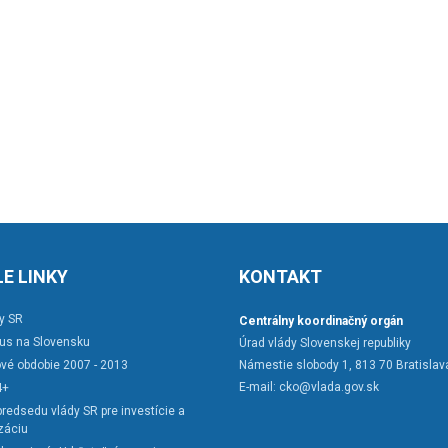
E LINKY
KONTAKT
y SR
Centrálny koordinačný orgán
rus na Slovensku
Úrad vlády Slovenskej republiky
vé obdobie 2007 - 2013
Námestie slobody 1, 813 70 Bratislav
E-mail:
cko@vlada.gov.sk
4+
redsedu vlády SR pre investície a
záciu