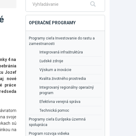
Fulltextové
Hľadať
vyhľadávanie
é
OPERAČNÉ PROGRAMY
Programy cieľa Investovanie do rastu a
zamestnanosti
Integrovaná infraštruktúra
nky 4 na
Ľudské zdroje
nebránia
Výskum a inovácie
ku Jozef
 aj nové
Kvalita životného prostredia
né práce
Integrovaný regionálny operačný
redseda
program
Efektívna verejná správa
 návratom
Technická pomoc
 na svoje
Programy cieľa Európska územná
ávkach sú
spolupráca
vinkou na
Program rozvoja vidieka