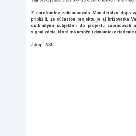
Vajnorskej radiále je nový typ elektronických informačn
Z eurofondov zafinancovalo Ministerstvo dopra
priblížili, že súčasťou projektu je aj križovatk
dotknutými subjektmi do projektu zapracovali 
signalizácie, ktorá má umožniť dynamické riadenie 
Zdroj: TASR
Skočiť
na
hlavné
menu