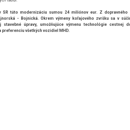
ých tabúľ.
vy SR túto modernizáciu sumou 24 miliónov eur. Z dopravného
a Vajnorská - Bojnická. Okrem výmeny koľajového zvršku sa v súči
aj stavebné úpravy, umožňujúce výmenu technológie cestnej d
a preferenciu všetkých vozidiel MHD.