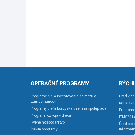
OPERAČNÉ PROGRAMY
RÝCHL
Programy cieľa Investovanie do rastu a
Úrad vlád
zamestnanosti
Koronaví
Programy cieľa Európska územná spolupráca
Programo
Program rozvoja vidieka
ITMS201
Rybné hospodárstvo
Úrad podp
Ďalšie programy
informati