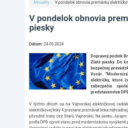
Aktuality
V pondelok obnovia premávku električkove
V pondelok obnovia premá
piesky
Dátum:
24.05.2024
Dopravný podnik Bra
Zlaté piesky. Do k
bezpečnej prevádzk
Vozár. "Modernizá
električky, ktoré
zabezpečia spoľa
predstavenstva DPB
V týchto dňoch sa na Vajnorskej električkovej radiál
električkovej linky 4 prestane premávať linka náhradne
pôvodné trasy cez Starú Vajnorskú. Na úseku Jurajov dv
podľa DPB oproti stavu pred modernizáciou vyvýšené p