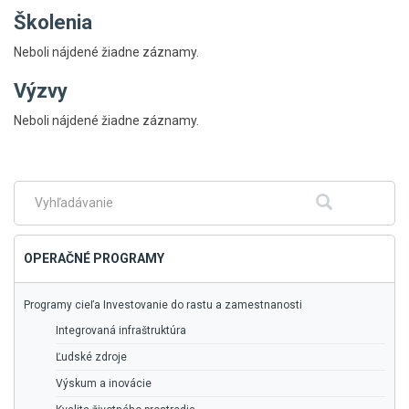
Školenia
Neboli nájdené žiadne záznamy.
Výzvy
Skočiť
Neboli nájdené žiadne záznamy.
na
hlavné
menu
Fulltextové
Hľadať
vyhľadávanie
OPERAČNÉ PROGRAMY
Programy cieľa Investovanie do rastu a zamestnanosti
Integrovaná infraštruktúra
Ľudské zdroje
Výskum a inovácie