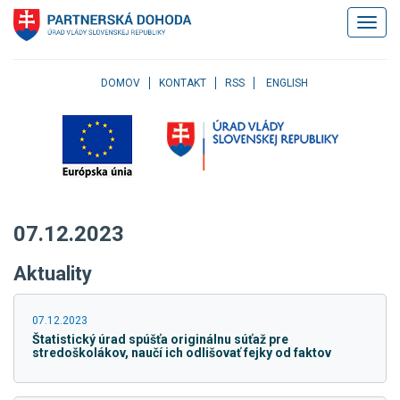
Klávesové
Zobrazi
skratky
navigác
Skočiť
na
obsah
DOMOV
KONTAKT
RSS
ENGLISH
Skočiť
na
hlavné
menu
Skočiť
na
pravé
07.12.2023
menu
Skočiť
Aktuality
na
užívateľské
menu
07.12.2023
Skočiť
Štatistický úrad spúšťa originálnu súťaž pre
na
stredoškolákov, naučí ich odlišovať fejky od faktov
pätičku
stránky