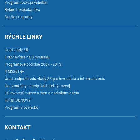
Program rozvoja vidieka
Rybné hospodárstvo
Ďalšie programy
RÝCHLE LINKY
Úrad vlády SR
Koronavírus na Slovensku
Programové obdobie 2007 - 2013
ITMS2014+
Úrad podpredsedu vlády SR pre investície a informatizáciu
Horizontálny princíp Udržateľný rozvoj
HP rovnosť mužov a žien a nediskriminácia
FOND OBNOVY
Program Slovensko
KONTAKT