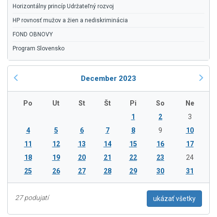
Horizontálny princíp Udržateľný rozvoj
HP rovnosť mužov a žien a nediskriminácia
FOND OBNOVY
Program Slovensko
December 2023
Po
Ut
St
Št
Pi
So
Ne
1
2
3
4
5
6
7
8
9
10
11
12
13
14
15
16
17
18
19
20
21
22
23
24
25
26
27
28
29
30
31
27 podujatí
ukázať všetky