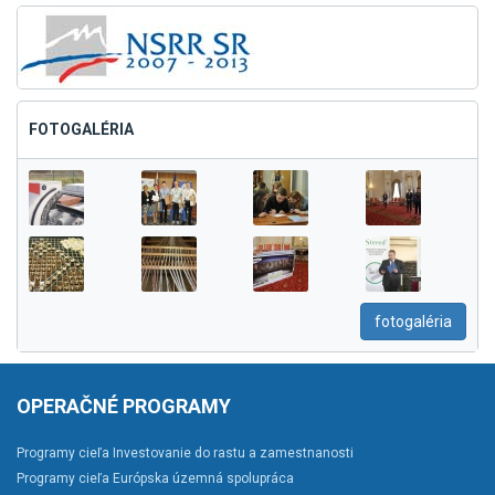
FOTOGALÉRIA
fotogaléria
OPERAČNÉ PROGRAMY
Programy cieľa Investovanie do rastu a zamestnanosti
Programy cieľa Európska územná spolupráca