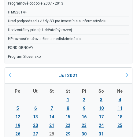
Programové obdobie 2007 - 2013
ITMS2014+
Úrad podpredsedu vlády SR pre investície a informatizáciu
Horizontálny princíp Udržateľný rozvoj
HP rovnosť mužov a žien a nediskriminácia
FOND OBNOVY
Program Slovensko
Júl 2021
Po
Ut
St
Št
Pi
So
Ne
1
2
3
4
5
6
7
8
9
10
11
12
13
14
15
16
17
18
19
20
21
22
23
24
25
26
27
28
29
30
31