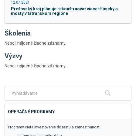
12.07.2021
Prešovský kraj plánuje rekonštruovať viaceré úseky a
mosty v tatranskom regióne
Školenia
Neboli nájdené žiadne záznamy.
Výzvy
Skočiť
Neboli nájdené žiadne záznamy.
na
hlavné
menu
Fulltextové
Hľadať
vyhľadávanie
OPERAČNÉ PROGRAMY
Programy cieľa Investovanie do rastu a zamestnanosti
Integrovaná infraštruktúra