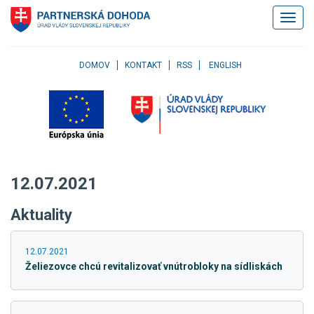
Klávesové
Zobrazi
skratky
navigác
Skočiť
na
obsah
DOMOV
KONTAKT
RSS
ENGLISH
Skočiť
na
hlavné
menu
Skočiť
na
pravé
12.07.2021
menu
Skočiť
Aktuality
na
užívateľské
menu
12.07.2021
Skočiť
Želiezovce chcú revitalizovať vnútrobloky na sídliskách
na
pätičku
stránky