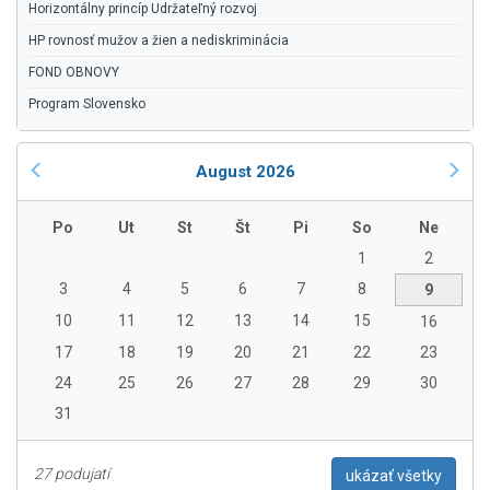
Horizontálny princíp Udržateľný rozvoj
HP rovnosť mužov a žien a nediskriminácia
FOND OBNOVY
Program Slovensko
August 2026
Po
Ut
St
Št
Pi
So
Ne
1
2
3
4
5
6
7
8
9
10
11
12
13
14
15
16
17
18
19
20
21
22
23
24
25
26
27
28
29
30
31
27 podujatí
ukázať všetky