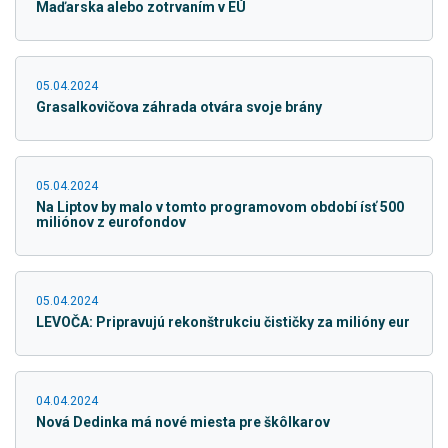
Maďarska alebo zotrvaním v EÚ
05.04.2024
Grasalkovičova záhrada otvára svoje brány
05.04.2024
Na Liptov by malo v tomto programovom období ísť 500
miliónov z eurofondov
05.04.2024
LEVOČA: Pripravujú rekonštrukciu čističky za milióny eur
04.04.2024
Nová Dedinka má nové miesta pre škôlkarov