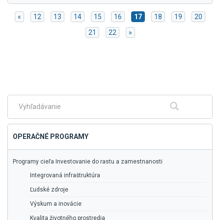
«
12
13
14
15
16
17
18
19
20
21
22
»
Skočiť
na
hlavné
menu
Fulltextové
Hľadať
vyhľadávanie
OPERAČNÉ PROGRAMY
Programy cieľa Investovanie do rastu a zamestnanosti
Integrovaná infraštruktúra
Ľudské zdroje
Výskum a inovácie
Kvalita životného prostredia