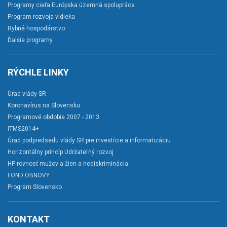
Programy cieľa Európska územná spolupráca
Program rozvoja vidieka
Rybné hospodárstvo
Ďalšie programy
RÝCHLE LINKY
Úrad vlády SR
Koronavírus na Slovensku
Programové obdobie 2007 - 2013
ITMS2014+
Úrad podpredsedu vlády SR pre investície a informatizáciu
Horizontálny princíp Udržateľný rozvoj
HP rovnosť mužov a žien a nediskriminácia
FOND OBNOVY
Program Slovensko
KONTAKT