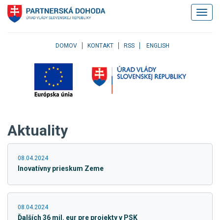
Klávesové
Zobrazi
skratky
navigác
Skočiť
na
obsah
DOMOV
KONTAKT
RSS
ENGLISH
Skočiť
na
hlavné
menu
Skočiť
na
pravé
Aktuality
menu
Skočiť
na
08.04.2024
užívateľské
Inovatívny prieskum Zeme
menu
Skočiť
na
pätičku
08.04.2024
stránky
Ďalších 36 mil. eur pre projekty v PSK