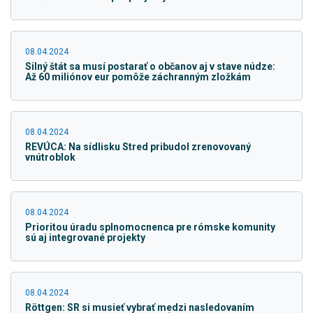
08.04.2024
Silný štát sa musí postarať o občanov aj v stave núdze:
Až 60 miliónov eur pomôže záchranným zložkám
08.04.2024
REVÚCA: Na sídlisku Stred pribudol zrenovovaný
vnútroblok
08.04.2024
Prioritou úradu splnomocnenca pre rómske komunity
sú aj integrované projekty
08.04.2024
Röttgen: SR si musieť vybrať medzi nasledovaním