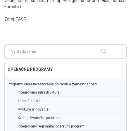
vláde, ktorej súčasťou je aj Pellegriniho strana Hlas, dodáva
Euractiv.fr.
Zdroj: TASR
Skočiť
na
hlavné
menu
Fulltextové
Hľadať
vyhľadávanie
OPERAČNÉ PROGRAMY
Programy cieľa Investovanie do rastu a zamestnanosti
Integrovaná infraštruktúra
Ľudské zdroje
Výskum a inovácie
Kvalita životného prostredia
Integrovaný regionálny operačný program