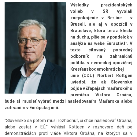
Výsledky prezidentských
volieb v SR vyvolali
znepokojenie v Berlíne i v
Bruseli, ale aj v opozícii v
Bratislave, ktorá teraz klesla
na duchu, píše sa v pondelok v
analýze na webe Euractiv.fr. V
texte citovaný popredný
odborník na zahraničnú
politiku v nemeckej opozičnej
Kresťanskodemokratickej
únie (CDU) Norbert Röttgen
uviedol, že ak Slovensko
pôjde v šľapajach maďarského
premiéra Viktora Orbána,
bude si musieť vybrať medzi nasledovaním Maďarska alebo
zotrvaním v Európskej únii.
"Slovensko sa potom musí rozhodnúť, či chce nasledovať Orbána,
alebo zostať v EÚ," vyhlásil Röttgen v rozhovore deň po
demonštráciách proti vláde Viktora Orbána, na ktorých sa v