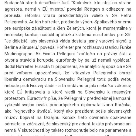
Budapešti stretli desaťtisíce ľudí. "Ktokoľvek, kto stojí na strane
agresora, nemá v EÚ miesto," povedal Röttgen s odkazom na
proruskú rétoriku víťaza prezidentských volieb v SR Petra
Pellegriniho. Anton Hofreiter, predseda výboru Spolkového snemu
pre európske záležitosti a člen Zelených, ktorá je momentálne v
nemeckej koalícii, nastolil aj otázku krátenia eurofondov pre SR.
"Je dôležité, aby slovenská vláda dostala jasný varovný signál z
Berlína a Bruselu," povedal Hofreiter pre rozhlasovú stanicu Funke
Mediengruppe. Ak Fico a Pellegrini "zaútočia na právny štát a
otvoria stavidlá korupcie, eurofondy by sa už nemali vyplácať,"
dodal Hofreiter. Euractiv.fr pripomenul, že analytici aj opozícia v SR
pred voľbami upozorňovali, že víťazstvo Pellegriniho ohrozí
liberálnu demokraciu na Slovensku. Pellegrini totiž podľa webu
nebude proti Ficovej vláde - a tá nedávno prijala niekoľko zákonov,
ktoré EÚ kritizovala a ktoré viedli na Slovensku k masovým
protestom. Euractiv.fr píše, že Pellegrini v predvolebnej kampani ​​
vykreslil svojho rivala, proeurópskeho diplomata Ivana Korčoka,
ako "vojnového štváča", ktorý ako prezident pošle slovenských
mužov bojovať na Ukrajinu. Korčok tieto obvinenia opakovane
odmietol a zdôraznil, že slovenský prezident takúto právomoc ani
nemá. V skutočnosti by takéto rozhodnutie bolo na parlamente a