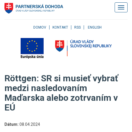
Klávesové
Zobrazi
skratky
navigác
Skočiť
na
obsah
DOMOV
KONTAKT
RSS
ENGLISH
Skočiť
na
hlavné
menu
Skočiť
na
pravé
Röttgen: SR si musieť vybrať
menu
Skočiť
medzi nasledovaním
na
Maďarska alebo zotrvaním v
užívateľské
menu
EÚ
Skočiť
na
pätičku
Dátum:
08.04.2024
stránky