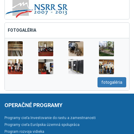
FOTOGALÉRIA
fotogaléria
OPERAČNÉ PROGRAMY
Programy cieľa Investovanie do rastu a zamestnanosti
Programy cieľa Európska územná spolupráca
Program rozvoja vidieka