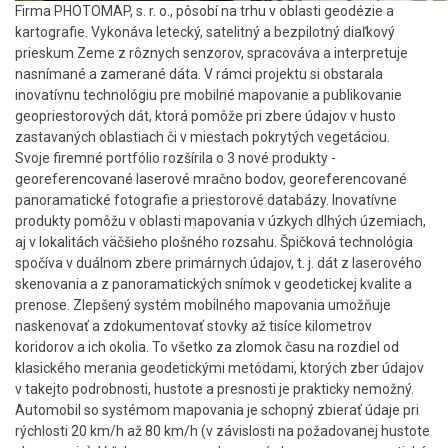
Firma PHOTOMAP, s. r. o., pôsobí na trhu v oblasti geodézie a
kartografie. Vykonáva letecký, satelitný a bezpilotný diaľkový
prieskum Zeme z rôznych senzorov, spracováva a interpretuje
nasnímané a zamerané dáta. V rámci projektu si obstarala
inovatívnu technológiu pre mobilné mapovanie a publikovanie
geopriestorových dát, ktorá pomôže pri zbere údajov v husto
zastavaných oblastiach či v miestach pokrytých vegetáciou.
Svoje firemné portfólio rozšírila o 3 nové produkty -
georeferencované laserové mračno bodov, georeferencované
panoramatické fotografie a priestorové databázy. Inovatívne
produkty pomôžu v oblasti mapovania v úzkych dlhých územiach,
aj v lokalitách väčšieho plošného rozsahu. Špičková technológia
spočíva v duálnom zbere primárnych údajov, t. j. dát z laserového
skenovania a z panoramatických snímok v geodetickej kvalite a
prenose. Zlepšený systém mobilného mapovania umožňuje
naskenovať a zdokumentovať stovky až tisíce kilometrov
koridorov a ich okolia. To všetko za zlomok času na rozdiel od
klasického merania geodetickými metódami, ktorých zber údajov
v takejto podrobnosti, hustote a presnosti je prakticky nemožný.
Automobil so systémom mapovania je schopný zbierať údaje pri
rýchlosti 20 km/h až 80 km/h (v závislosti na požadovanej hustote