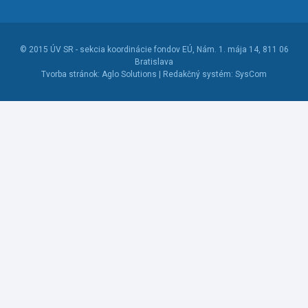
© 2015
ÚV SR - sekcia koordinácie fondov EÚ
, Nám. 1. mája 14, 811 06
Bratislava
Tvorba stránok:
Aglo Solutions |
Redakčný systém:
SysCom