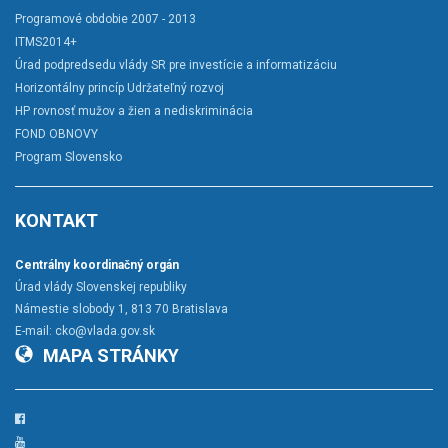
Programové obdobie 2007 - 2013
ITMS2014+
Úrad podpredsedu vlády SR pre investície a informatizáciu
Horizontálny princíp Udržateľný rozvoj
HP rovnosť mužov a žien a nediskriminácia
FOND OBNOVY
Program Slovensko
KONTAKT
Centrálny koordinačný orgán
Úrad vlády Slovenskej republiky
Námestie slobody 1, 813 70 Bratislava
E-mail:
cko@vlada.gov.sk
MAPA STRÁNKY
Facebook
YouTube