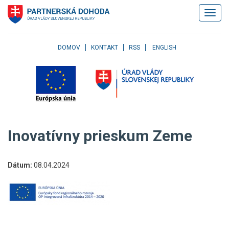
Klávesové
Zobrazi
skratky
navigác
Skočiť
na
obsah
DOMOV
KONTAKT
RSS
ENGLISH
Skočiť
na
hlavné
menu
Skočiť
na
pravé
Inovatívny prieskum Zeme
menu
Skočiť
na
Dátum:
08.04.2024
užívateľské
menu
Skočiť
na
pätičku
stránky