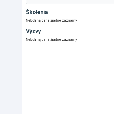
Školenia
Neboli nájdené žiadne záznamy.
Výzvy
Skočiť
Neboli nájdené žiadne záznamy.
na
hlavné
menu