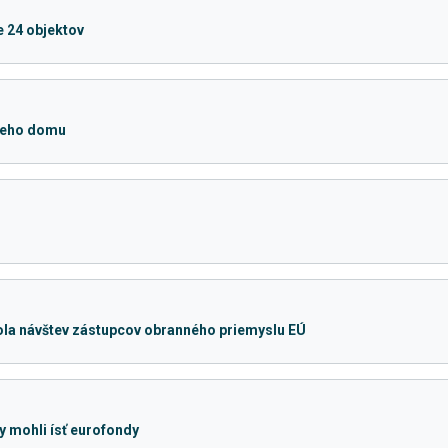
e 24 objektov
rneho domu
!
ola návštev zástupcov obranného priemyslu EÚ
y mohli ísť eurofondy