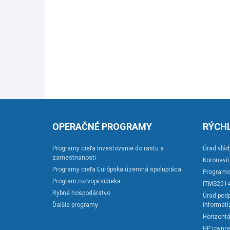
OPERAČNÉ PROGRAMY
RÝCHL
Programy cieľa Investovanie do rastu a
Úrad vlád
zamestnanosti
Koronaví
Programy cieľa Európska územná spolupráca
Programo
Program rozvoja vidieka
ITMS201
Rybné hospodárstvo
Úrad podp
Ďalšie programy
informati
Horizontá
HP rovnos