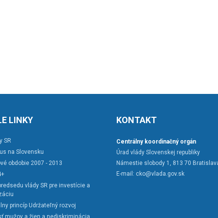
E LINKY
KONTAKT
y SR
Centrálny koordinačný orgán
rus na Slovensku
Úrad vlády Slovenskej republiky
vé obdobie 2007 - 2013
Námestie slobody 1, 813 70 Bratislav
E-mail:
cko@vlada.gov.sk
4+
redsedu vlády SR pre investície a
záciu
lny princíp Udržateľný rozvoj
ť mužov a žien a nediskriminácia