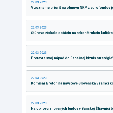
22.03.2023
V zozname priorít na obnovu NKP z eurofondov j
22.03.2023
Štúrovo získalo dotáciu na rekonštrukciu kultú
22.03.2023
Pretavte svoj nápad do úspešnej biznis stratégie
22.03.2023
Komisár Breton na návšteve Slovenska v rámci k
22.03.2023
Na obnovu zhorených budov v Banskej Štiavnici b