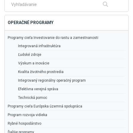
menu
Fulltextové
Hľadať
vyhľadávanie
OPERAČNÉ PROGRAMY
Programy cieľa Investovanie do rastu a zamestnanosti
Integrovaná infraštruktúra
Ľudské zdroje
Výskum a inovácie
Kvalita životného prostredia
Integrovaný regionálny operačný program
Efektívna verejná správa
Technická pomoc
Programy cieľa Európska územná spolupráca
Program rozvoja vidieka
Rybné hospodárstvo
Ďalšie programy