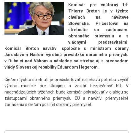
Komisár pre vnútorný trh
Thierry Breton je v týchto
chvíľach na návšteve
Slovenska. Pricestoval na
stretnutie so zástupcami
obranného priemyslu a s
vládnymi predstaviteľmi.
Komisár Breton navštívi spoločne s ministrom obrany
Jaroslavom Naďom výrobnú prevádzku obranného priemyslu
v Dubnici nad Váhom a následne sa stretne aj s predsedom
vlády Slovenskej republiky Eduardom Hegerom
.
Cieľom týchto stretnutí je prediskutovať naliehavú potrebu zvýšiť
výrobu munície pre Ukrajinu a zaistiť bezpečnosť EÚ. V
nadchádzajúcich týždňoch bude komisár pokračovať v dialógu so
zástupcami obranného priemyslu EÚ a navštívi priemyselné
zariadenia s cieľom posilniť obranný priemysel.
Skočiť
na
hlavné