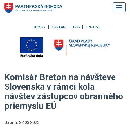
Klávesové
Zobrazi
skratky
navigác
Skočiť
na
obsah
DOMOV
KONTAKT
RSS
ENGLISH
Skočiť
na
hlavné
menu
Skočiť
na
pravé
Komisár Breton na návšteve
menu
Skočiť
Slovenska v rámci kola
na
návštev zástupcov obranného
užívateľské
menu
priemyslu EÚ
Skočiť
na
pätičku
Dátum:
22.03.2023
stránky