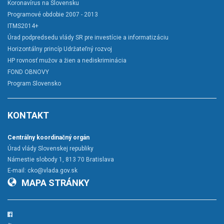
Koronavírus na Slovensku
Programové obdobie 2007 - 2013
ITMS2014+
Úrad podpredsedu vlády SR pre investície a informatizáciu
Horizontálny princíp Udržateľný rozvoj
HP rovnosť mužov a žien a nediskriminácia
FOND OBNOVY
Program Slovensko
KONTAKT
Centrálny koordinačný orgán
Úrad vlády Slovenskej republiky
Námestie slobody 1, 813 70 Bratislava
E-mail:
cko@vlada.gov.sk
MAPA STRÁNKY
Facebook