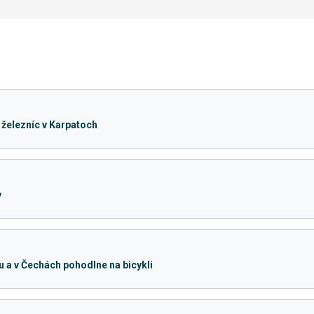
 železníc v Karpatoch
y
u a v Čechách pohodlne na bicykli