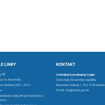
E LINKY
KONTAKT
y SR
Centrálny koordinačný orgán
rus na Slovensku
Úrad vlády Slovenskej republiky
vé obdobie 2007 - 2013
Námestie slobody 1, 813 70 Bratislav
E-mail:
cko@vlada.gov.sk
4+
redsedu vlády SR pre investície a
záciu