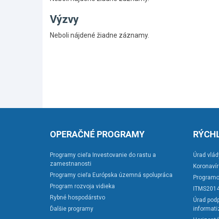
Výzvy
Skočiť
Neboli nájdené žiadne záznamy.
na
hlavné
menu
OPERAČNÉ PROGRAMY
RÝCHL
Programy cieľa Investovanie do rastu a
Úrad vlád
zamestnanosti
Koronaví
Programy cieľa Európska územná spolupráca
Programo
Program rozvoja vidieka
ITMS201
Rybné hospodárstvo
Úrad podp
Ďalšie programy
informati