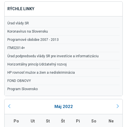
RÝCHLE LINKY
Úrad vlády SR
Koronavírus na Slovensku
Programové obdobie 2007 - 2013
ITMS2014+
Úrad podpredsedu vlády SR pre investície a informatizáciu
Horizontálny princíp Udržateľný rozvoj
HP rovnosť mužov a žien a nediskriminácia
FOND OBNOVY
Program Slovensko
Máj 2022
Po
Ut
St
Št
Pi
So
Ne