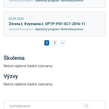
Operačný program:
Operačný program Technická pomoc
02.05.2022
Zmena č. 8 vyzvania č. OPTP-P01-SC1-2016-11
Operačný program:
Operačný program Technická pomoc
1
2
»
Školenia
Neboli nájdené žiadne záznamy.
Výzvy
Skočiť
Neboli nájdené žiadne záznamy.
na
hlavné
menu
Fulltextové
Hľadať