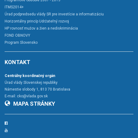
Programové obdobie 2007 - 2013
ITMS2014+
Úrad podpredsedu vlády SR pre investície a informatizáciu
Horizontálny princíp Udržateľný rozvoj
HP rovnosť mužov a žien a nediskriminácia
FOND OBNOVY
Program Slovensko
KONTAKT
Centrálny koordinačný orgán
Úrad vlády Slovenskej republiky
Námestie slobody 1, 813 70 Bratislava
E-mail:
cko@vlada.gov.sk
MAPA STRÁNKY
Facebook
YouTube