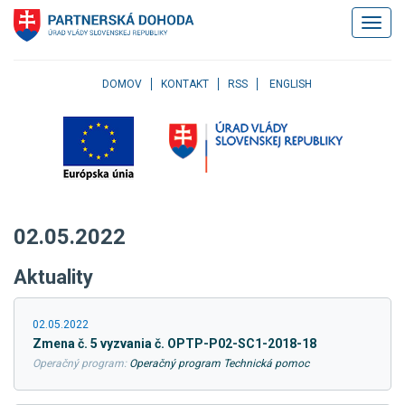
Klávesové
Zobrazi
skratky
navigác
Skočiť
na
obsah
DOMOV
KONTAKT
RSS
ENGLISH
Skočiť
na
hlavné
menu
Skočiť
na
pravé
02.05.2022
menu
Skočiť
Aktuality
na
užívateľské
menu
02.05.2022
Skočiť
Zmena č. 5 vyzvania č. OPTP-P02-SC1-2018-18
na
Operačný program:
Operačný program Technická pomoc
pätičku
stránky