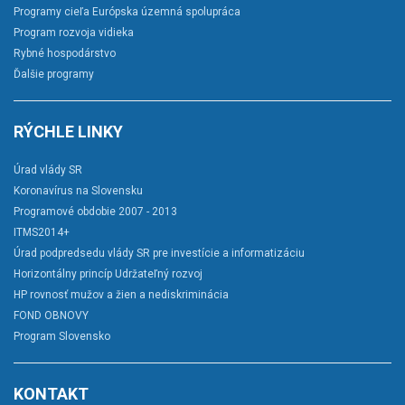
Programy cieľa Európska územná spolupráca
Program rozvoja vidieka
Rybné hospodárstvo
Ďalšie programy
RÝCHLE LINKY
Úrad vlády SR
Koronavírus na Slovensku
Programové obdobie 2007 - 2013
ITMS2014+
Úrad podpredsedu vlády SR pre investície a informatizáciu
Horizontálny princíp Udržateľný rozvoj
HP rovnosť mužov a žien a nediskriminácia
FOND OBNOVY
Program Slovensko
KONTAKT