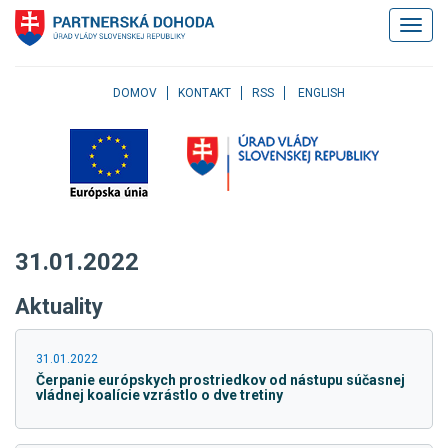
Klávesové
Zobrazi
skratky
navigác
Skočiť
na
obsah
DOMOV
KONTAKT
RSS
ENGLISH
Skočiť
na
hlavné
menu
Skočiť
na
pravé
31.01.2022
menu
Skočiť
Aktuality
na
užívateľské
menu
31.01.2022
Skočiť
Čerpanie európskych prostriedkov od nástupu súčasnej
na
vládnej koalície vzrástlo o dve tretiny
pätičku
stránky