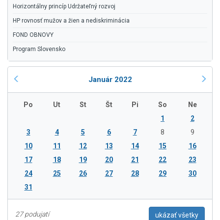
Horizontálny princíp Udržateľný rozvoj
HP rovnosť mužov a žien a nediskriminácia
FOND OBNOVY
Program Slovensko
Január 2022
Po
Ut
St
Št
Pi
So
Ne
1
2
3
4
5
6
7
8
9
10
11
12
13
14
15
16
17
18
19
20
21
22
23
24
25
26
27
28
29
30
31
27 podujatí
ukázať všetky