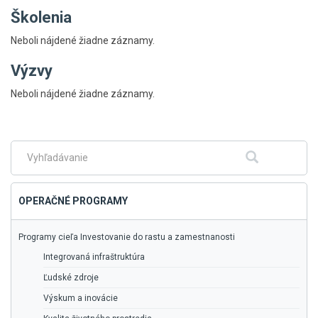
Školenia
Neboli nájdené žiadne záznamy.
Výzvy
Skočiť
Neboli nájdené žiadne záznamy.
na
hlavné
menu
Fulltextové
Hľadať
vyhľadávanie
OPERAČNÉ PROGRAMY
Programy cieľa Investovanie do rastu a zamestnanosti
Integrovaná infraštruktúra
Ľudské zdroje
Výskum a inovácie