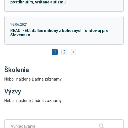
postihnutím, vrátane autizmu
16.06.2021
REACT-EU: ďalšie milióny z kohéznych fondov aj pre
Slovensko
1
2
»
Školenia
Neboli nájdené žiadne záznamy.
Výzvy
Skočiť
Neboli nájdené žiadne záznamy.
na
hlavné
menu
Fulltextové
Hľadať