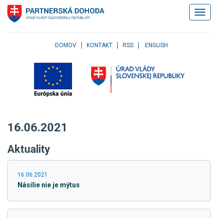
Klávesové
Zobrazi
skratky
navigác
Skočiť
na
obsah
DOMOV
KONTAKT
RSS
ENGLISH
Skočiť
na
hlavné
menu
Skočiť
na
pravé
16.06.2021
menu
Skočiť
Aktuality
na
užívateľské
menu
16.06.2021
Skočiť
Násilie nie je mýtus
na
pätičku
stránky