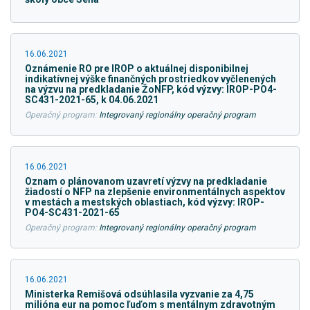
16.06.2021
Oznámenie RO pre IROP o aktuálnej disponibilnej
indikatívnej výške finančných prostriedkov vyčlenených
na výzvu na predkladanie ŽoNFP, kód výzvy: IROP-PO4-
SC431-2021-65, k 04.06.2021
Operačný program:
Integrovaný regionálny operačný program
16.06.2021
Oznam o plánovanom uzavretí výzvy na predkladanie
žiadostí o NFP na zlepšenie environmentálnych aspektov
v mestách a mestských oblastiach, kód výzvy: IROP-
PO4-SC431-2021-65
Operačný program:
Integrovaný regionálny operačný program
16.06.2021
Ministerka Remišová odsúhlasila vyzvanie za 4,75
milióna eur na pomoc ľuďom s mentálnym zdravotným