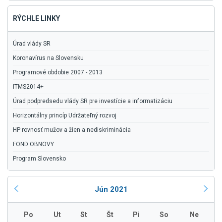
RÝCHLE LINKY
Úrad vlády SR
Koronavírus na Slovensku
Programové obdobie 2007 - 2013
ITMS2014+
Úrad podpredsedu vlády SR pre investície a informatizáciu
Horizontálny princíp Udržateľný rozvoj
HP rovnosť mužov a žien a nediskriminácia
FOND OBNOVY
Program Slovensko
Jún 2021
Po
Ut
St
Št
Pi
So
Ne