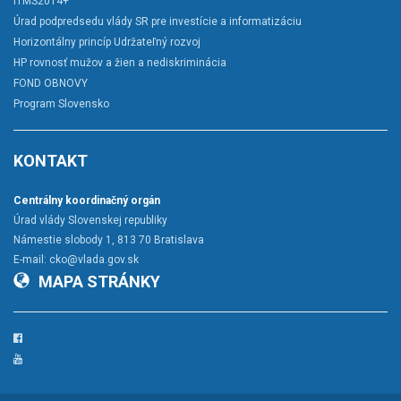
ITMS2014+
Úrad podpredsedu vlády SR pre investície a informatizáciu
Horizontálny princíp Udržateľný rozvoj
HP rovnosť mužov a žien a nediskriminácia
FOND OBNOVY
Program Slovensko
KONTAKT
Centrálny koordinačný orgán
Úrad vlády Slovenskej republiky
Námestie slobody 1, 813 70 Bratislava
E-mail:
cko@vlada.gov.sk
MAPA STRÁNKY
Facebook
YouTube