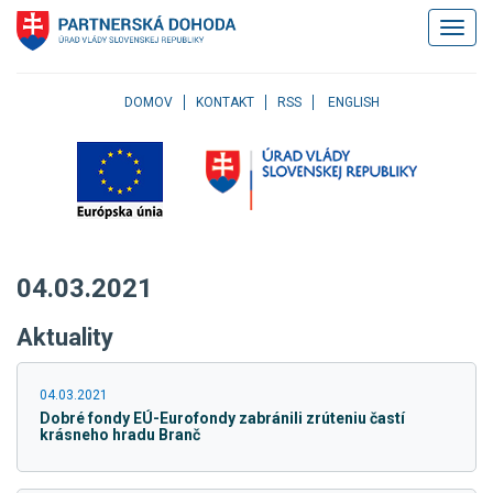
Klávesové
Zobrazi
skratky
navigác
Skočiť
na
obsah
DOMOV
KONTAKT
RSS
ENGLISH
Skočiť
na
hlavné
menu
Skočiť
na
pravé
04.03.2021
menu
Skočiť
Aktuality
na
užívateľské
menu
04.03.2021
Skočiť
Dobré fondy EÚ-Eurofondy zabránili zrúteniu častí
na
krásneho hradu Branč
pätičku
stránky