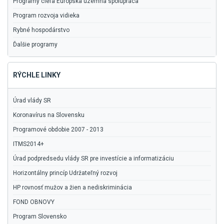
Programy cieľa Európska územná spolupráca
Program rozvoja vidieka
Rybné hospodárstvo
Ďalšie programy
RÝCHLE LINKY
Úrad vlády SR
Koronavírus na Slovensku
Programové obdobie 2007 - 2013
ITMS2014+
Úrad podpredsedu vlády SR pre investície a informatizáciu
Horizontálny princíp Udržateľný rozvoj
HP rovnosť mužov a žien a nediskriminácia
FOND OBNOVY
Program Slovensko