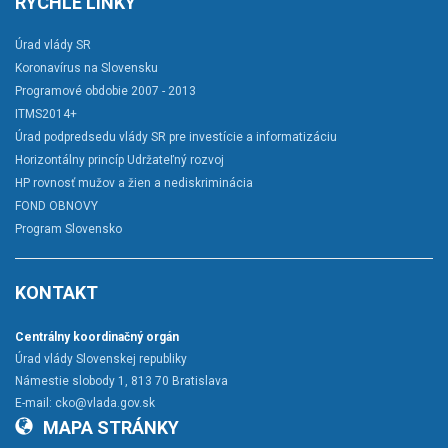
RÝCHLE LINKY
Úrad vlády SR
Koronavírus na Slovensku
Programové obdobie 2007 - 2013
ITMS2014+
Úrad podpredsedu vlády SR pre investície a informatizáciu
Horizontálny princíp Udržateľný rozvoj
HP rovnosť mužov a žien a nediskriminácia
FOND OBNOVY
Program Slovensko
KONTAKT
Centrálny koordinačný orgán
Úrad vlády Slovenskej republiky
Námestie slobody 1, 813 70 Bratislava
E-mail:
cko@vlada.gov.sk
MAPA STRÁNKY