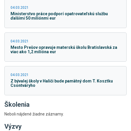
04.03.2021
Ministerstvo práce podporí opatrovateľskú službu
ďalšími 50 miliónmi eur
04.03.2021
Mesto Prešov opravuje materskú školu Bratislavská za
viac ako 1,2 milióna eur
04.03.2021
Z bývalej školy v Haliči bude pamätný dom T. Kosztku
Csontváryho
Školenia
Neboli nájdené žiadne záznamy.
Výzvy