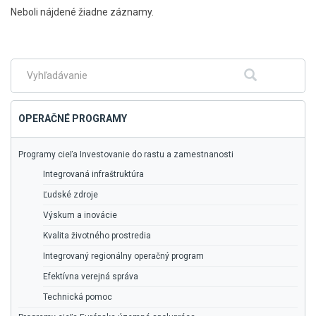
Skočiť
Neboli nájdené žiadne záznamy.
na
hlavné
menu
Fulltextové
Hľadať
vyhľadávanie
OPERAČNÉ PROGRAMY
Programy cieľa Investovanie do rastu a zamestnanosti
Integrovaná infraštruktúra
Ľudské zdroje
Výskum a inovácie
Kvalita životného prostredia
Integrovaný regionálny operačný program
Efektívna verejná správa
Technická pomoc