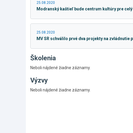
25.08.2020
Modranský kaštieľ bude centrum kultúry pre celý
25.08.2020
MV SR schválilo prvé dva projekty na zvládnuti
Školenia
Neboli nájdené žiadne záznamy.
Výzvy
Skočiť
Neboli nájdené žiadne záznamy.
na
hlavné
menu