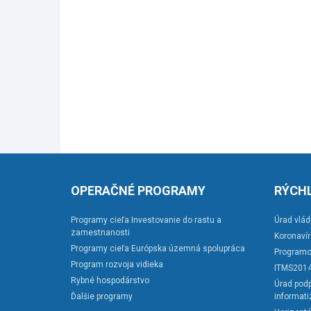
OPERAČNÉ PROGRAMY
RÝCHL
Programy cieľa Investovanie do rastu a
Úrad vlád
zamestnanosti
Koronaví
Programy cieľa Európska územná spolupráca
Programo
Program rozvoja vidieka
ITMS201
Rybné hospodárstvo
Úrad podp
Ďalšie programy
informati