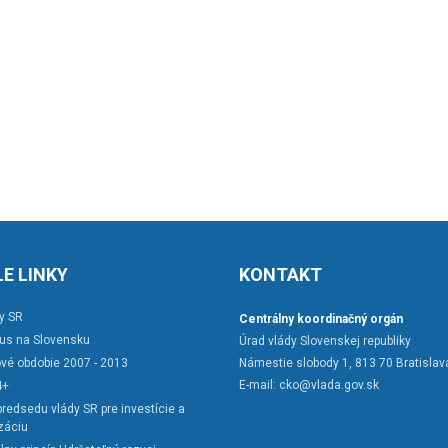
E LINKY
KONTAKT
y SR
Centrálny koordinačný orgán
rus na Slovensku
Úrad vlády Slovenskej republiky
vé obdobie 2007 - 2013
Námestie slobody 1, 813 70 Bratislav
E-mail:
cko@vlada.gov.sk
4+
redsedu vlády SR pre investície a
záciu