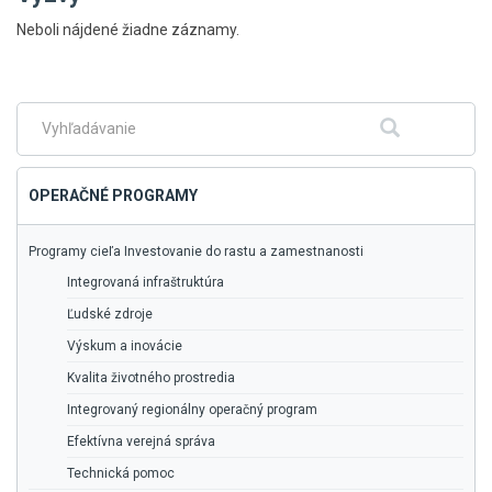
Skočiť
Neboli nájdené žiadne záznamy.
na
hlavné
menu
Fulltextové
Hľadať
vyhľadávanie
OPERAČNÉ PROGRAMY
Programy cieľa Investovanie do rastu a zamestnanosti
Integrovaná infraštruktúra
Ľudské zdroje
Výskum a inovácie
Kvalita životného prostredia
Integrovaný regionálny operačný program
Efektívna verejná správa
Technická pomoc