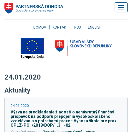
Klávesové
Zobrazi
skratky
navigác
Skočiť
na
obsah
DOMOV
KONTAKT
RSS
ENGLISH
Skočiť
na
hlavné
menu
Skočiť
na
pravé
24.01.2020
menu
Skočiť
Aktuality
na
užívateľské
menu
24.01.2020
Skočiť
Výzva na predkladanie žiadostí o nenávratný finančný
na
príspevok na podporu prepojenia vysokoškolského
pätičku
vzdelávania s potrebami praxe - Vysoká škola pre prax
OPLZ-PO1/2018/DOP/1.3.1-02
stránky
Operačný program:
Operačný program Ľudské zdroje