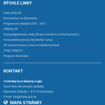
RÝCHLE LINKY
Úrad vlády SR
Koronavírus na Slovensku
Programové obdobie 2007 - 2013
ITMS2014+
Úrad podpredsedu vlády SR pre investície a informatizáciu
Horizontálny princíp Udržateľný rozvoj
HP rovnosť mužov a žien a nediskriminácia
FOND OBNOVY
Program Slovensko
KONTAKT
Centrálny koordinačný orgán
Úrad vlády Slovenskej republiky
Námestie slobody 1, 813 70 Bratislava
E-mail:
cko@vlada.gov.sk
MAPA STRÁNKY