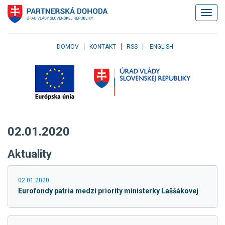
Klávesové
Zobrazi
skratky
navigác
Skočiť
na
obsah
DOMOV
KONTAKT
RSS
ENGLISH
Skočiť
na
hlavné
menu
Skočiť
na
pravé
02.01.2020
menu
Skočiť
Aktuality
na
užívateľské
menu
02.01.2020
Skočiť
Eurofondy patria medzi priority ministerky Laššákovej
na
pätičku
stránky