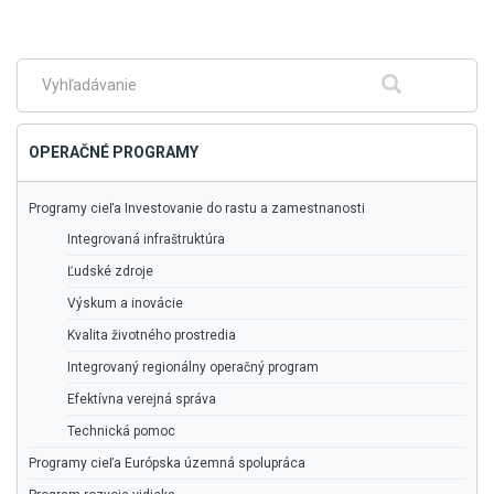
na
hlavné
menu
Fulltextové
Hľadať
vyhľadávanie
OPERAČNÉ PROGRAMY
Programy cieľa Investovanie do rastu a zamestnanosti
Integrovaná infraštruktúra
Ľudské zdroje
Výskum a inovácie
Kvalita životného prostredia
Integrovaný regionálny operačný program
Efektívna verejná správa
Technická pomoc
Programy cieľa Európska územná spolupráca