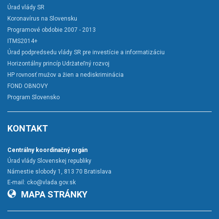
Úrad vlády SR
Koronavírus na Slovensku
Programové obdobie 2007 - 2013
ITMS2014+
Úrad podpredsedu vlády SR pre investície a informatizáciu
Horizontálny princíp Udržateľný rozvoj
HP rovnosť mužov a žien a nediskriminácia
FOND OBNOVY
Program Slovensko
KONTAKT
Centrálny koordinačný orgán
Úrad vlády Slovenskej republiky
Námestie slobody 1, 813 70 Bratislava
E-mail:
cko@vlada.gov.sk
MAPA STRÁNKY