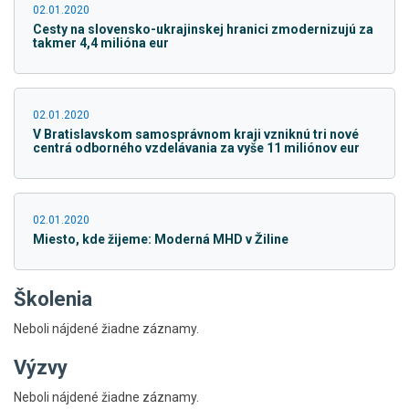
02.01.2020
Cesty na slovensko-ukrajinskej hranici zmodernizujú za
takmer 4,4 milióna eur
02.01.2020
V Bratislavskom samosprávnom kraji vzniknú tri nové
centrá odborného vzdelávania za vyše 11 miliónov eur
02.01.2020
Miesto, kde žijeme: Moderná MHD v Žiline
Školenia
Neboli nájdené žiadne záznamy.
Výzvy
Skočiť
Neboli nájdené žiadne záznamy.