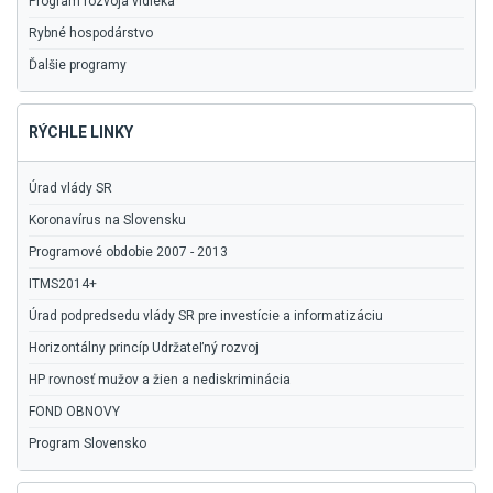
Program rozvoja vidieka
Rybné hospodárstvo
Ďalšie programy
RÝCHLE LINKY
Úrad vlády SR
Koronavírus na Slovensku
Programové obdobie 2007 - 2013
ITMS2014+
Úrad podpredsedu vlády SR pre investície a informatizáciu
Horizontálny princíp Udržateľný rozvoj
HP rovnosť mužov a žien a nediskriminácia
FOND OBNOVY
Program Slovensko