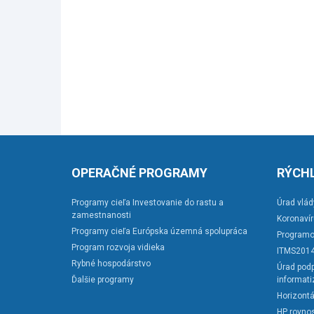
OPERAČNÉ PROGRAMY
RÝCHL
Programy cieľa Investovanie do rastu a
Úrad vlád
zamestnanosti
Koronaví
Programy cieľa Európska územná spolupráca
Programo
Program rozvoja vidieka
ITMS201
Rybné hospodárstvo
Úrad podp
Ďalšie programy
informati
Horizontá
HP rovnos