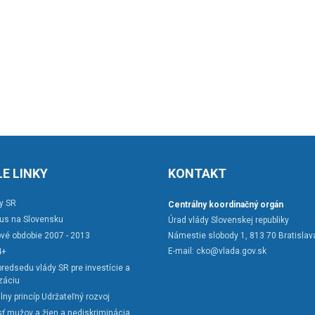
E LINKY
KONTAKT
y SR
Centrálny koordinačný orgán
rus na Slovensku
Úrad vlády Slovenskej republiky
vé obdobie 2007 - 2013
Námestie slobody 1, 813 70 Bratislav
E-mail:
cko@vlada.gov.sk
4+
redsedu vlády SR pre investície a
záciu
lny princíp Udržateľný rozvoj
ť mužov a žien a nediskriminácia