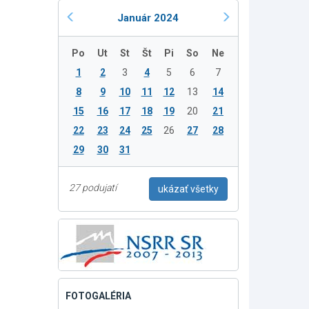
Január 2024
Po
Ut
St
Št
Pi
So
Ne
1
2
3
4
5
6
7
8
9
10
11
12
13
14
15
16
17
18
19
20
21
22
23
24
25
26
27
28
29
30
31
27 podujatí
ukázať všetky
FOTOGALÉRIA