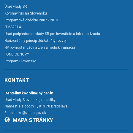
Úrad vlády SR
Koronavírus na Slovensku
Programové obdobie 2007 - 2013
ITMS2014+
Úrad podpredsedu vlády SR pre investície a informatizáciu
Horizontálny princíp Udržateľný rozvoj
HP rovnosť mužov a žien a nediskriminácia
FOND OBNOVY
Program Slovensko
KONTAKT
Centrálny koordinačný orgán
Úrad vlády Slovenskej republiky
Námestie slobody 1, 813 70 Bratislava
E-mail:
cko@vlada.gov.sk
MAPA STRÁNKY