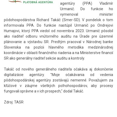
agentúry (PPA) Vladimír
Urmanič. Do funkcie ho
vymenoval minister
pôdohospodárstva Richard Takáč (Smer-SD). V pondelok o tom
informovala PPA. Do funkcie nastúpil Urmanič po Ondrejovi
Humajovi, ktorý PPA viedol od novembra 2023. Urmanič pôsobil
ako riaditeľ odboru vnútorného auditu na Úrade pre územné
plánovanie a výstavbu SR. Predtým pracoval v Národnej banke
Slovenska na pozícii hlavného metodika medzinárodnej
koordinácie v oblasti finančného riadenia a na Ministerstve financií
SR ako generálny riaditeľ sekcie auditu a kontroly.
Takáč od nového generálneho riaditeľa očakáva aj dokončenie
digitalizácie agentúry. "Moje očakávania od vedenia
pôdohospodárskej agentúry zostávajú nemenné. Považujem za
kľúčové v záujme všetkých poľnohospodárov, aby procesy
fungovali správne a v ich prospech," dodal Takáč.
Zdroj: TASR
Skočiť