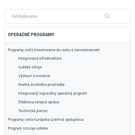
na
hlavné
menu
Fulltextové
Hľadať
vyhľadávanie
OPERAČNÉ PROGRAMY
Programy cieľa Investovanie do rastu a zamestnanosti
Integrovaná infraštruktúra
Ľudské zdroje
Výskum a inovácie
Kvalita životného prostredia
Integrovaný regionálny operačný program
Efektívna verejná správa
Technická pomoc
Programy cieľa Európska územná spolupráca
Program rozvoja vidieka