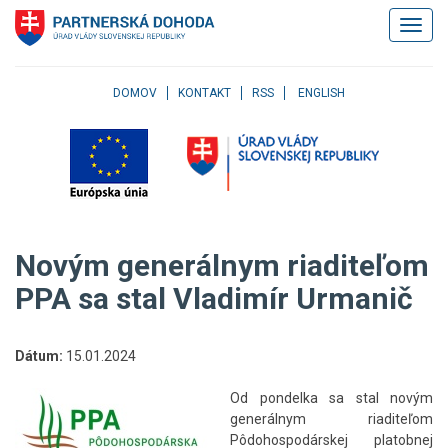
Klávesové
Zobrazi
skratky
navigác
Skočiť
na
obsah
DOMOV
KONTAKT
RSS
ENGLISH
Skočiť
na
hlavné
menu
Skočiť
na
pravé
Novým generálnym riaditeľom
menu
Skočiť
PPA sa stal Vladimír Urmanič
na
užívateľské
menu
Dátum:
15.01.2024
Skočiť
na
Od pondelka sa stal novým
pätičku
generálnym riaditeľom
stránky
Pôdohospodárskej platobnej