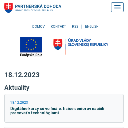
Klávesové
Zobrazi
skratky
navigác
Skočiť
na
obsah
DOMOV
KONTAKT
RSS
ENGLISH
Skočiť
na
hlavné
menu
Skočiť
na
pravé
18.12.2023
menu
Skočiť
Aktuality
na
užívateľské
menu
18.12.2023
Skočiť
Digitálne kurzy sú vo finále: tisíce seniorov naučili
na
pracovať s technológiami
pätičku
stránky