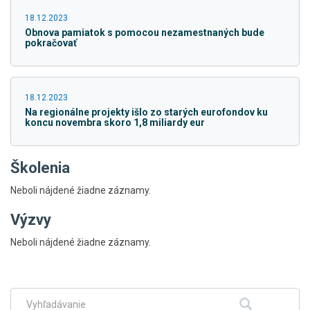
18.12.2023
Obnova pamiatok s pomocou nezamestnaných bude
pokračovať
18.12.2023
Na regionálne projekty išlo zo starých eurofondov ku
koncu novembra skoro 1,8 miliardy eur
Školenia
Neboli nájdené žiadne záznamy.
Výzvy
Skočiť
Neboli nájdené žiadne záznamy.
na
hlavné
menu
Fulltextové
Hľadať