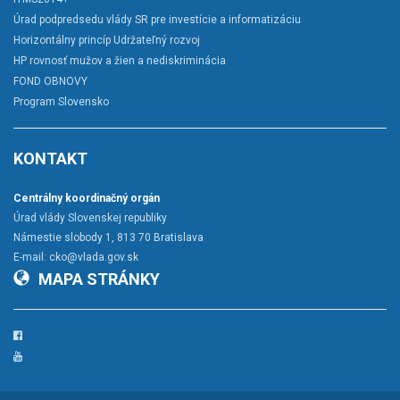
Úrad podpredsedu vlády SR pre investície a informatizáciu
Horizontálny princíp Udržateľný rozvoj
HP rovnosť mužov a žien a nediskriminácia
FOND OBNOVY
Program Slovensko
KONTAKT
Centrálny koordinačný orgán
Úrad vlády Slovenskej republiky
Námestie slobody 1, 813 70 Bratislava
E-mail:
cko@vlada.gov.sk
MAPA STRÁNKY
Facebook
YouTube