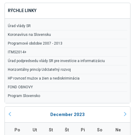
RÝCHLE LINKY
Úrad vlády SR
Koronavírus na Slovensku
Programové obdobie 2007 - 2013
ITMS2014+
Úrad podpredsedu vlády SR pre investície a informatizáciu
Horizontálny princíp Udržateľný rozvoj
HP rovnosť mužov a žien a nediskriminácia
FOND OBNOVY
Program Slovensko
December 2023
Po
Ut
St
Št
Pi
So
Ne