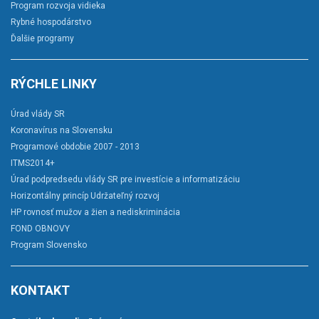
Program rozvoja vidieka
Rybné hospodárstvo
Ďalšie programy
RÝCHLE LINKY
Úrad vlády SR
Koronavírus na Slovensku
Programové obdobie 2007 - 2013
ITMS2014+
Úrad podpredsedu vlády SR pre investície a informatizáciu
Horizontálny princíp Udržateľný rozvoj
HP rovnosť mužov a žien a nediskriminácia
FOND OBNOVY
Program Slovensko
KONTAKT