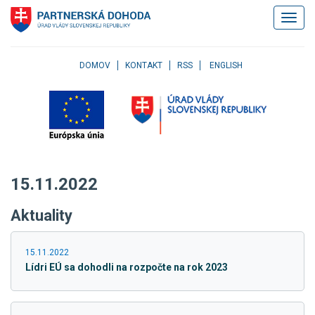
Klávesové
Zobrazi
skratky
navigác
Skočiť
na
obsah
DOMOV
KONTAKT
RSS
ENGLISH
Skočiť
na
hlavné
menu
Skočiť
na
pravé
15.11.2022
menu
Skočiť
Aktuality
na
užívateľské
menu
15.11.2022
Skočiť
Lídri EÚ sa dohodli na rozpočte na rok 2023
na
pätičku
stránky