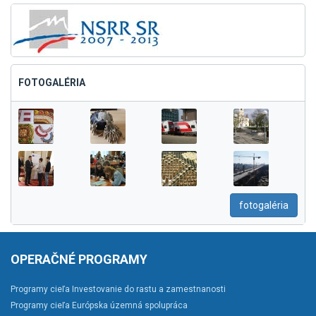
FOTOGALÉRIA
fotogaléria
OPERAČNÉ PROGRAMY
Programy cieľa Investovanie do rastu a zamestnanosti
Programy cieľa Európska územná spolupráca