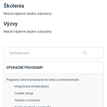
Školenia
Neboli nájdené žiadne záznamy.
Výzvy
Skočiť
Neboli nájdené žiadne záznamy.
na
hlavné
menu
Fulltextové
Hľadať
vyhľadávanie
OPERAČNÉ PROGRAMY
Programy cieľa Investovanie do rastu a zamestnanosti
Integrovaná infraštruktúra
Ľudské zdroje
Výskum a inovácie