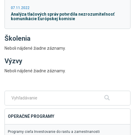
07.11.2022
Analýza tlačových správ potvrdila nezrozumiteľnosť
komunikácie Európskej komisie
Školenia
Neboli nájdené žiadne záznamy.
Výzvy
Skočiť
Neboli nájdené žiadne záznamy.
na
hlavné
menu
Fulltextové
Hľadať
vyhľadávanie
OPERAČNÉ PROGRAMY
Programy cieľa Investovanie do rastu a zamestnanosti