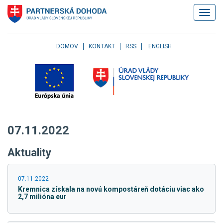
Klávesové
Zobrazi
skratky
navigác
Skočiť
na
obsah
DOMOV
KONTAKT
RSS
ENGLISH
Skočiť
na
hlavné
menu
Skočiť
na
pravé
07.11.2022
menu
Skočiť
Aktuality
na
užívateľské
menu
07.11.2022
Skočiť
Kremnica získala na novú kompostáreň dotáciu viac ako
na
2,7 milióna eur
pätičku
stránky