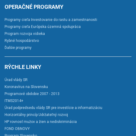
OPERAČNÉ PROGRAMY
Programy cieľa Investovanie do rastu a zamestnanosti
Programy cieľa Európska územná spolupráca
Program rozvoja vidieka
Rybné hospodárstvo
Ďalšie programy
RÝCHLE LINKY
Úrad vlády SR
Koronavírus na Slovensku
Programové obdobie 2007 - 2013
ITMS2014+
Úrad podpredsedu vlády SR pre investície a informatizáciu
Horizontálny princíp Udržateľný rozvoj
HP rovnosť mužov a žien a nediskriminácia
FOND OBNOVY
Program Slovensko