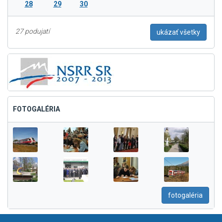
28
29
30
27 podujatí
ukázať všetky
FOTOGALÉRIA
fotogaléria