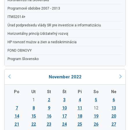
Koronavírus na Slovensku
Programové obdobie 2007 - 2013
ITMS2014+
Úrad podpredsedu vlády SR pre investície a informatizáciu
Horizontálny princíp Udržateľný rozvoj
HP rovnosť mužov a žien a nediskriminácia
FOND OBNOVY
Program Slovensko
November 2022
Po
Ut
St
Št
Pi
So
Ne
1
2
3
4
5
6
7
8
9
10
11
12
13
14
15
16
17
18
19
20
21
22
23
24
25
26
27