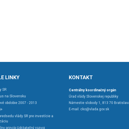
E LINKY
KONTAKT
y SR
Centrálny koordinačný orgán
rus na Slovensku
Úrad vlády Slovenskej republiky
vé obdobie 2007 - 2013
Námestie slobody 1, 813 70 Bratislav
E-mail:
cko@vlada.gov.sk
4+
redsedu vlády SR pre investície a
záciu
lny princíp Udržateľný rozvoj