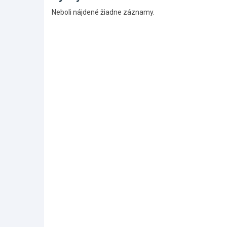
Skočiť
Neboli nájdené žiadne záznamy.
na
hlavné
menu