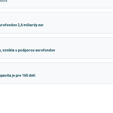
ktúra
urofondov 2,6 miliardy eur
u, vznikla s podporou eurofondov
pacita je pre 160 detí