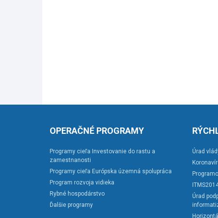
OPERAČNÉ PROGRAMY
RÝCHL
Programy cieľa Investovanie do rastu a
Úrad vlád
zamestnanosti
Koronaví
Programy cieľa Európska územná spolupráca
Programo
Program rozvoja vidieka
ITMS201
Rybné hospodárstvo
Úrad podp
Ďalšie programy
informati
Horizontá