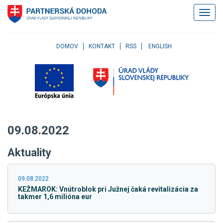
Klávesové
Zobrazi
skratky
navigác
Skočiť
na
obsah
DOMOV
KONTAKT
RSS
ENGLISH
Skočiť
na
hlavné
menu
Skočiť
na
pravé
09.08.2022
menu
Skočiť
Aktuality
na
užívateľské
menu
09.08.2022
Skočiť
KEŽMAROK: Vnútroblok pri Južnej čaká revitalizácia za
na
takmer 1,6 milióna eur
pätičku
stránky