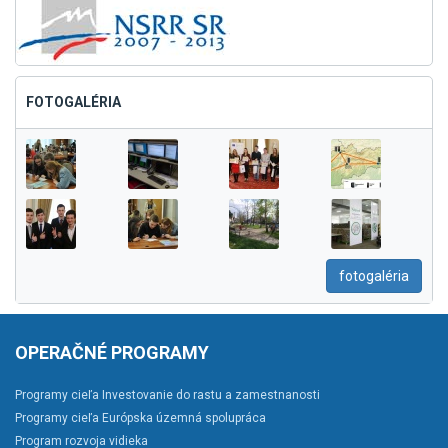
FOTOGALÉRIA
fotogaléria
OPERAČNÉ PROGRAMY
Programy cieľa Investovanie do rastu a zamestnanosti
Programy cieľa Európska územná spolupráca
Program rozvoja vidieka