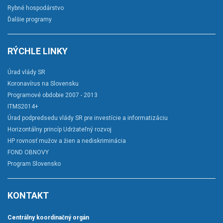
Rybné hospodárstvo
Ďalšie programy
RÝCHLE LINKY
Úrad vlády SR
Koronavírus na Slovensku
Programové obdobie 2007 - 2013
ITMS2014+
Úrad podpredsedu vlády SR pre investície a informatizáciu
Horizontálny princíp Udržateľný rozvoj
HP rovnosť mužov a žien a nediskriminácia
FOND OBNOVY
Program Slovensko
KONTAKT
Centrálny koordinačný orgán