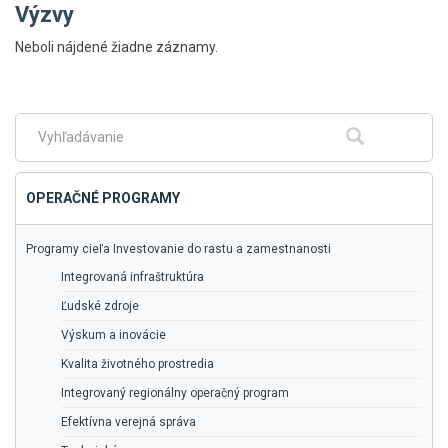
Výzvy
Skočiť
Neboli nájdené žiadne záznamy.
na
hlavné
menu
Fulltextové
Hľadať
vyhľadávanie
OPERAČNÉ PROGRAMY
Programy cieľa Investovanie do rastu a zamestnanosti
Integrovaná infraštruktúra
Ľudské zdroje
Výskum a inovácie
Kvalita životného prostredia
Integrovaný regionálny operačný program
Efektívna verejná správa