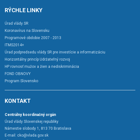
RÝCHLE LINKY
Úrad vlády SR
Koronavírus na Slovensku
Programové obdobie 2007 - 2013
ITMS2014+
Úrad podpredsedu vlády SR pre investície a informatizáciu
Horizontálny princíp Udržateľný rozvoj
HP rovnosť mužov a žien a nediskriminácia
FOND OBNOVY
Program Slovensko
KONTAKT
Centrálny koordinačný orgán
Úrad vlády Slovenskej republiky
Námestie slobody 1, 813 70 Bratislava
E-mail:
cko@vlada.gov.sk