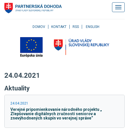
Klávesové
Zobrazi
skratky
navigác
Skočiť
na
obsah
DOMOV
KONTAKT
RSS
ENGLISH
Skočiť
na
hlavné
menu
Skočiť
na
pravé
24.04.2021
menu
Skočiť
Aktuality
na
užívateľské
menu
24.04.2021
Skočiť
Verejné pripomienkovanie národného projektu „
na
Zlepšovanie digitálnych zručností seniorov a
pätičku
znevýhodnených skupín vo verejnej správe“
stránky