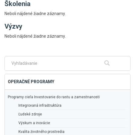
Školenia
Neboli nájdené žiadne záznamy.
Výzvy
Skočiť
Neboli nájdené žiadne záznamy.
na
hlavné
menu
Fulltextové
Hľadať
vyhľadávanie
OPERAČNÉ PROGRAMY
Programy cieľa Investovanie do rastu a zamestnanosti
Integrovaná infraštruktúra
Ľudské zdroje
Výskum a inovácie
Kvalita životného prostredia