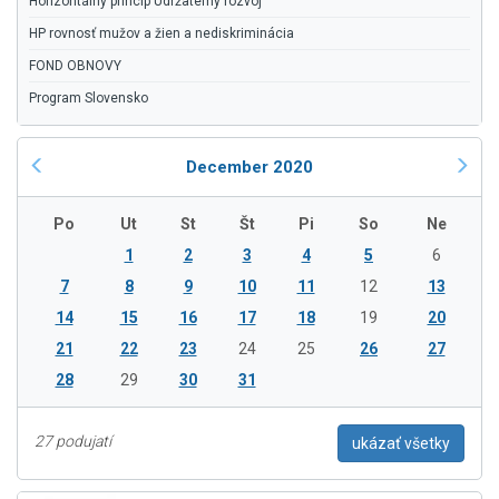
Horizontálny princíp Udržateľný rozvoj
HP rovnosť mužov a žien a nediskriminácia
FOND OBNOVY
Program Slovensko
December 2020
Po
Ut
St
Št
Pi
So
Ne
1
2
3
4
5
6
7
8
9
10
11
12
13
14
15
16
17
18
19
20
21
22
23
24
25
26
27
28
29
30
31
27 podujatí
ukázať všetky