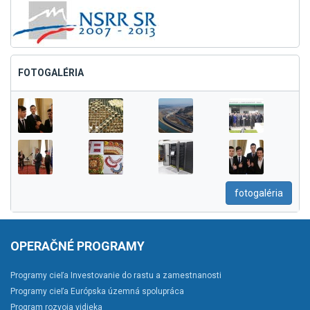
FOTOGALÉRIA
fotogaléria
OPERAČNÉ PROGRAMY
Programy cieľa Investovanie do rastu a zamestnanosti
Programy cieľa Európska územná spolupráca
Program rozvoja vidieka