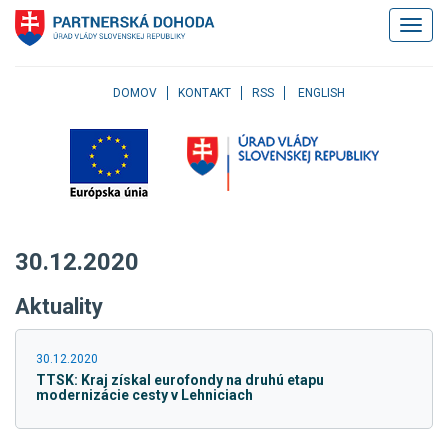
Klávesové
Zobrazi
skratky
navigác
Skočiť
na
obsah
DOMOV
KONTAKT
RSS
ENGLISH
Skočiť
na
hlavné
menu
Skočiť
na
pravé
30.12.2020
menu
Skočiť
Aktuality
na
užívateľské
menu
30.12.2020
Skočiť
TTSK: Kraj získal eurofondy na druhú etapu
na
modernizácie cesty v Lehniciach
pätičku
stránky