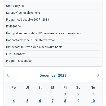
Úrad vlády SR
Koronavírus na Slovensku
Programové obdobie 2007 - 2013
ITMS2014+
Úrad podpredsedu vlády SR pre investície a informatizáciu
Horizontálny princíp Udržateľný rozvoj
HP rovnosť mužov a žien a nediskriminácia
FOND OBNOVY
Program Slovensko
December 2023
Po
Ut
St
Št
Pi
So
Ne
1
2
3
4
5
6
7
8
9
10