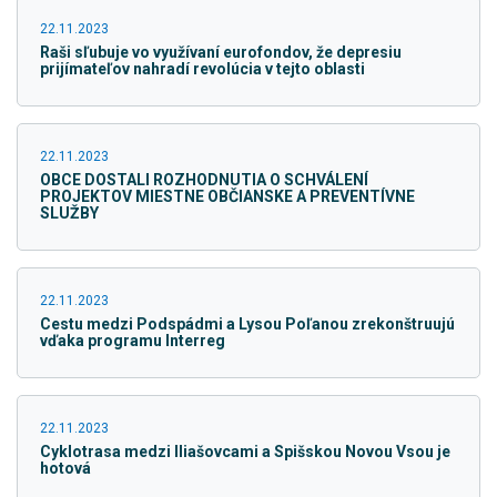
22.11.2023
Raši sľubuje vo využívaní eurofondov, že depresiu
prijímateľov nahradí revolúcia v tejto oblasti
22.11.2023
OBCE DOSTALI ROZHODNUTIA O SCHVÁLENÍ
PROJEKTOV MIESTNE OBČIANSKE A PREVENTÍVNE
SLUŽBY
22.11.2023
Cestu medzi Podspádmi a Lysou Poľanou zrekonštruujú
vďaka programu Interreg
22.11.2023
Cyklotrasa medzi Iliašovcami a Spišskou Novou Vsou je
hotová