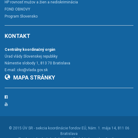
HP rovnosť mužov a žien a nediskriminácia
FOND OBNOVY
Program Slovensko
KONTAKT
Centrálny koordinačný orgán
Úrad vlády Slovenskej republiky
Námestie slobody 1, 813 70 Bratislava
E-mail:
cko@vlada.gov.sk
MAPA STRÁNKY
Facebook
YouTube
© 2015
ÚV SR - sekcia koordinácie fondov EÚ
, Nám. 1. mája 14, 811 06
Bratislava