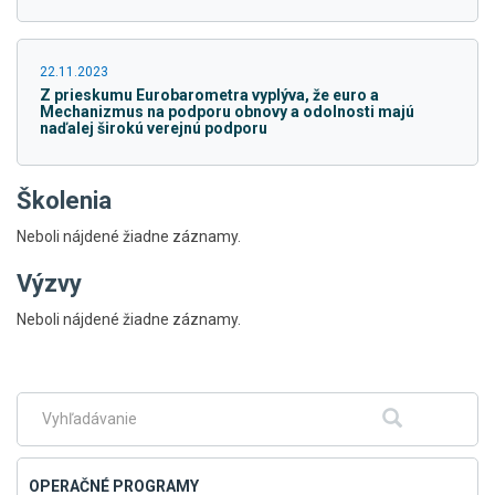
22.11.2023
Z prieskumu Eurobarometra vyplýva, že euro a
Mechanizmus na podporu obnovy a odolnosti majú
naďalej širokú verejnú podporu
Školenia
Neboli nájdené žiadne záznamy.
Výzvy
Skočiť
Neboli nájdené žiadne záznamy.
na
hlavné
menu
Fulltextové
Hľadať
vyhľadávanie
OPERAČNÉ PROGRAMY