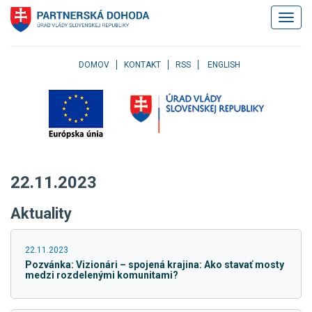
Klávesové
Zobrazi
skratky
navigác
Skočiť
na
obsah
DOMOV
KONTAKT
RSS
ENGLISH
Skočiť
na
hlavné
menu
Skočiť
na
pravé
22.11.2023
menu
Skočiť
Aktuality
na
užívateľské
menu
22.11.2023
Skočiť
Pozvánka: Vizionári – spojená krajina: Ako stavať mosty
na
medzi rozdelenými komunitami?
pätičku
stránky