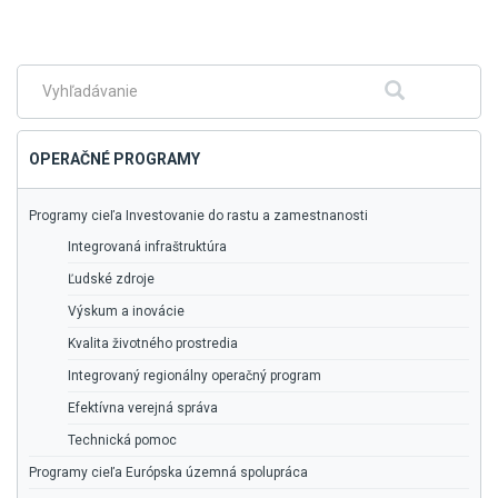
Skočiť
na
hlavné
Fulltextové
Hľadať
menu
vyhľadávanie
OPERAČNÉ PROGRAMY
Programy cieľa Investovanie do rastu a zamestnanosti
Integrovaná infraštruktúra
Ľudské zdroje
Výskum a inovácie
Kvalita životného prostredia
Integrovaný regionálny operačný program
Efektívna verejná správa
Technická pomoc
Programy cieľa Európska územná spolupráca