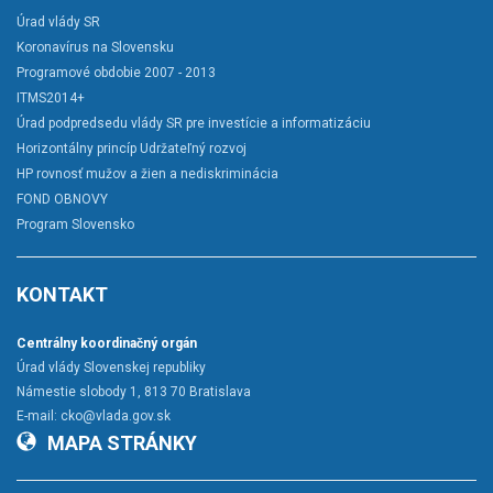
Úrad vlády SR
Koronavírus na Slovensku
Programové obdobie 2007 - 2013
ITMS2014+
Úrad podpredsedu vlády SR pre investície a informatizáciu
Horizontálny princíp Udržateľný rozvoj
HP rovnosť mužov a žien a nediskriminácia
FOND OBNOVY
Program Slovensko
KONTAKT
Centrálny koordinačný orgán
Úrad vlády Slovenskej republiky
Námestie slobody 1, 813 70 Bratislava
E-mail:
cko@vlada.gov.sk
MAPA STRÁNKY