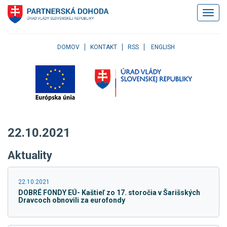
Klávesové
Zobrazi
skratky
navigác
Skočiť
na
obsah
DOMOV
KONTAKT
RSS
ENGLISH
Skočiť
na
hlavné
menu
Skočiť
na
pravé
22.10.2021
menu
Skočiť
Aktuality
na
užívateľské
menu
22.10.2021
Skočiť
DOBRÉ FONDY EÚ- Kaštieľ zo 17. storočia v Šarišských
na
Dravcoch obnovili za eurofondy
pätičku
stránky