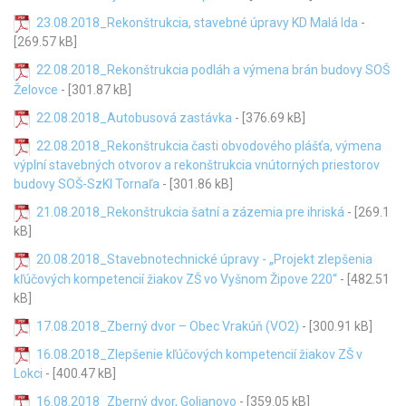
23.08.2018_Rekonštrukcia, stavebné úpravy KD Malá Ida
-
[269.57 kB]
22.08.2018_Rekonštrukcia podláh a výmena brán budovy SOŠ
Želovce
- [301.87 kB]
22.08.2018_Autobusová zastávka
- [376.69 kB]
22.08.2018_Rekonštrukcia časti obvodového plášťa, výmena
výplní stavebných otvorov a rekonštrukcia vnútorných priestorov
budovy SOŠ-SzKI Tornaľa
- [301.86 kB]
21.08.2018_Rekonštrukcia šatní a zázemia pre ihriská
- [269.1
kB]
20.08.2018_Stavebnotechnické úpravy - „Projekt zlepšenia
kľúčových kompetencií žiakov ZŠ vo Vyšnom Žipove 220“
- [482.51
kB]
17.08.2018_Zberný dvor – Obec Vrakúň (VO2)
- [300.91 kB]
16.08.2018_Zlepšenie kľúčových kompetencií žiakov ZŠ v
Lokci
- [400.47 kB]
16.08.2018_Zberný dvor, Golianovo
- [359.05 kB]