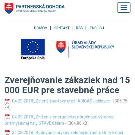
Klávesové
Zobrazi
skratky
navigác
Skočiť
na
obsah
DOMOV
KONTAKT
RSS
ENGLISH
Skočiť
na
hlavné
menu
Skočiť
na
pravé
Zverejňovanie zákaziek nad 15
menu
Skočiť
000 EUR pre stavebné práce
na
užívateľské
04.09.2018_Zelený športový areál ADIGAŠ Jelšovce
- [305.75
menu
kB]
Skočiť
na
04.09.2018_Zníženie energetickej náročnosti výrobnej
pätičku
priemyselnej haly STAVEX Nitra
- [304.86 kB]
stránky
31.08.2018_Budovanie prvkov zelenej infraštruktúry v obci