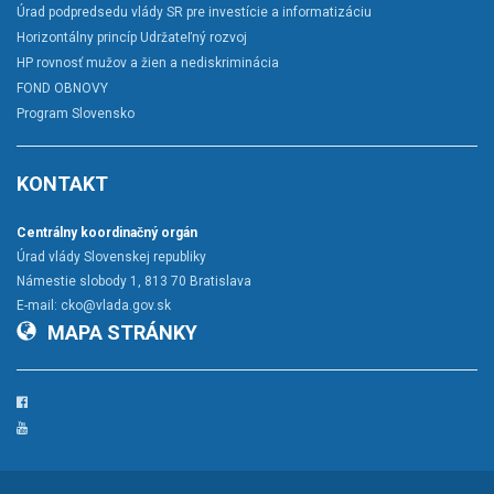
Úrad podpredsedu vlády SR pre investície a informatizáciu
Horizontálny princíp Udržateľný rozvoj
HP rovnosť mužov a žien a nediskriminácia
FOND OBNOVY
Program Slovensko
KONTAKT
Centrálny koordinačný orgán
Úrad vlády Slovenskej republiky
Námestie slobody 1, 813 70 Bratislava
E-mail:
cko@vlada.gov.sk
MAPA STRÁNKY
Facebook
YouTube