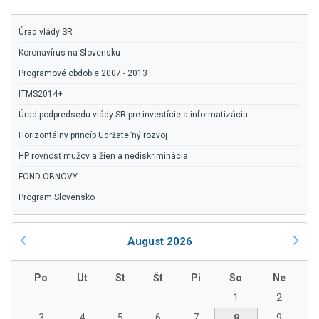
Úrad vlády SR
Koronavírus na Slovensku
Programové obdobie 2007 - 2013
ITMS2014+
Úrad podpredsedu vlády SR pre investície a informatizáciu
Horizontálny princíp Udržateľný rozvoj
HP rovnosť mužov a žien a nediskriminácia
FOND OBNOVY
Program Slovensko
August 2026
Po
Ut
St
Št
Pi
So
Ne
1
2
3
4
5
6
7
9
8