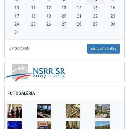
10
11
12
13
14
16
15
17
18
19
20
21
22
23
24
25
26
27
28
29
30
31
27 podujatí
ukázať všetky
FOTOGALÉRIA