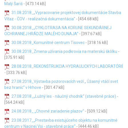
Malý Šariš
- [473.14 kB]
31.08.2018_„Vypracovanie projektovej dokumentácie Stavba
Víťaz - ČOV - realizačná dokumentácia“
- [454.68 kB]
30.08.2018_„CYKLOTRASA NA KORUNE SEKUNDÁRNEJ
OCHRANNEJ HRÁDZE MALÉHO DUNAJA“
- [397.67 kB]
30.08.2018_Komunitné centrum Tisovec
- [318.16 kB]
30.08.2018_Zmena užívania podkrovia na materskú škôlku
-
[375.91 kB]
28.08.2018_REKONŠTRUKCIA HYDRAULICKÝCH LABORATÓRIÍ
- [333.76 kB]
27.08.2018_Výstavba pozorovacích veží „ Úžasný vtáčí svet
bez hraníc“ v Hrhove
- [301.47 kB]
27.08.2018_„Lužný les - náučný chodník“ (stavebné práce)
-
[564.24 kB]
24.08.2018_ „Chovné zariadenie plazov“
- [509.12 kB]
23.08.2017_„Prestavba existujúceho objektu na komunitné
centrum v Nacinej Vsi - stavebné práce“
- [444.46 kB]