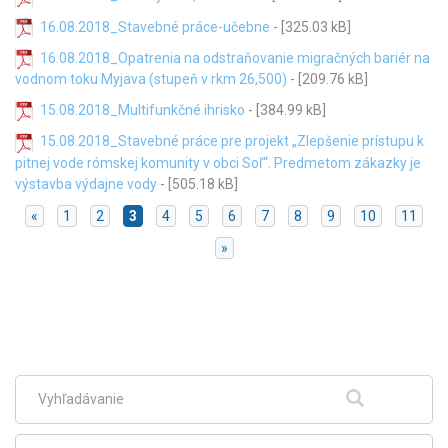
16.08.2018_Stavebné práce-učebne
- [325.03 kB]
16.08.2018_Opatrenia na odstraňovanie migračných bariér na
vodnom toku Myjava (stupeň v rkm 26,500)
- [209.76 kB]
15.08.2018_Multifunkčné ihrisko
- [384.99 kB]
15.08.2018_Stavebné práce pre projekt „Zlepšenie prístupu k
pitnej vode rómskej komunity v obci Soľ“. Predmetom zákazky je
výstavba výdajne vody
- [505.18 kB]
«
1
2
3
4
5
6
7
8
9
10
11
»
Skočiť
na
hlavné
menu
Fulltextové
Hľadať
vyhľadávanie