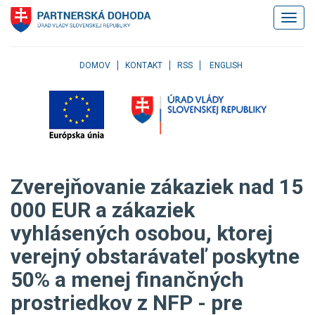
Klávesové
Zobrazi
skratky
navigác
Skočiť
na
obsah
DOMOV
KONTAKT
RSS
ENGLISH
Skočiť
na
hlavné
menu
Skočiť
na
pravé
Zverejňovanie zákaziek nad 15
menu
Skočiť
000 EUR a zákaziek
na
vyhlásených osobou, ktorej
užívateľské
menu
verejný obstarávateľ poskytne
Skočiť
na
50% a menej finančných
pätičku
prostriedkov z NFP - pre
stránky