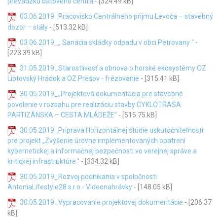
prevádzku dátového centra
- [324.49 kB]
03.06.2019_Pracovisko Centrálneho príjmu Levoča – stavebný
dozor – stály
- [513.32 kB]
03.06.2019_„ Sanácia skládky odpadu v obci Petrovany “
-
[223.39 kB]
31.05.2019_Starostlivosť a obnova o horské ekosystémy OZ
Liptovský Hrádok a OZ Prešov - frézovanie
- [315.41 kB]
30.05.2019_„Projektová dokumentácia pre stavebné
povolenie v rozsahu pre realizáciu stavby CYKLOTRASA
PARTIZÁNSKA – CESTA MLÁDEŽE”
- [515.75 kB]
30.05.2019_Príprava Horizontálnej štúdie uskutočniteľnosti
pre projekt „Zvýšenie úrovne implementovaných opatrení
kybernetickej a informačnej bezpečnosti vo verejnej správe a
kritickej infraštruktúre.“
- [334.32 kB]
30.05.2019_Rozvoj podnikania v spoločnosti
AntoniaLifestyle28 s.r.o.- Videonahrávky
- [148.05 kB]
30.05.2019_Vypracovanie projektovej dokumentácie
- [206.37
kB]