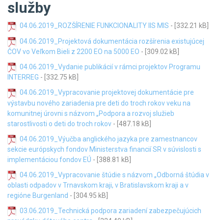
služby
04.06.2019_ROZŠÍRENIE FUNKCIONALITY IIS MIS
- [332.21 kB]
04.06.2019_Projektová dokumentácia rozšírenia existujúcej
ČOV vo Veľkom Bieli z 2200 EO na 5000 EO
- [309.02 kB]
04.06.2019_Vydanie publikácií v rámci projektov Programu
INTERREG
- [332.75 kB]
04.06.2019_Vypracovanie projektovej dokumentácie pre
výstavbu nového zariadenia pre deti do troch rokov veku na
komunitnej úrovni s názvom „Podpora a rozvoj služieb
starostlivosti o deti do troch rokov
- [487.18 kB]
04.06.2019_Výučba anglického jazyka pre zamestnancov
sekcie európskych fondov Ministerstva financií SR v súvislosti s
implementáciou fondov EÚ
- [388.81 kB]
04.06.2019_Vypracovanie štúdie s názvom „Odborná štúdia v
oblasti odpadov v Trnavskom kraji, v Bratislavskom kraji a v
regióne Burgenland
- [304.95 kB]
03.06.2019_Technická podpora zariadení zabezpečujúcich