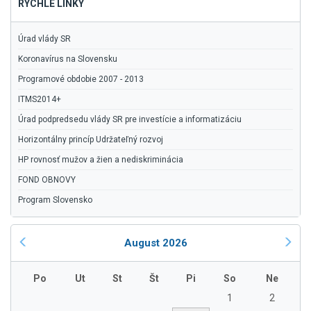
RÝCHLE LINKY
Úrad vlády SR
Koronavírus na Slovensku
Programové obdobie 2007 - 2013
ITMS2014+
Úrad podpredsedu vlády SR pre investície a informatizáciu
Horizontálny princíp Udržateľný rozvoj
HP rovnosť mužov a žien a nediskriminácia
FOND OBNOVY
Program Slovensko
August 2026
Po
Ut
St
Št
Pi
So
Ne
1
2