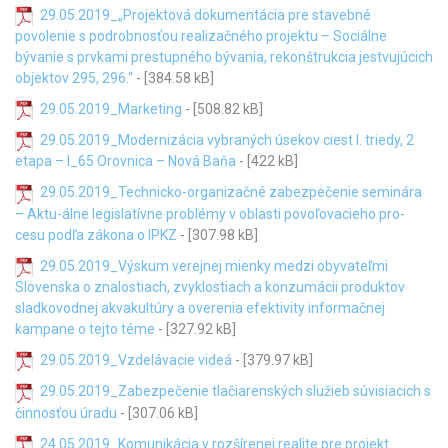
29.05.2019_„Projektová dokumentácia pre stavebné
povolenie s podrobnosťou realizačného projektu – Sociálne
bývanie s prvkami prestupného bývania, rekonštrukcia jestvujúcich
objektov 295, 296.“
- [384.58 kB]
29.05.2019_Marketing
- [508.82 kB]
29.05.2019_Modernizácia vybraných úsekov ciest I. triedy, 2
etapa – I_65 Orovnica – Nová Baňa
- [422 kB]
29.05.2019_Technicko-organizačné zabezpečenie seminára
– Aktu-álne legislatívne problémy v oblasti povoľovacieho pro-
cesu podľa zákona o IPKZ
- [307.98 kB]
29.05.2019_Výskum verejnej mienky medzi obyvateľmi
Slovenska o znalostiach, zvyklostiach a konzumácii produktov
sladkovodnej akvakultúry a overenia efektivity informačnej
kampane o tejto téme
- [327.92 kB]
29.05.2019_Vzdelávacie videá
- [379.97 kB]
29.05.2019_Zabezpečenie tlačiarenských služieb súvisiacich s
činnosťou úradu
- [307.06 kB]
24.05.2019_Komunikácia v rozšírenej realite pre projekt