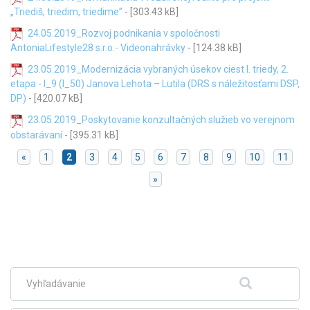
„Triediš, triedim, triedime”
- [303.43 kB]
24.05.2019_Rozvoj podnikania v spoločnosti
AntoniaLifestyle28 s.r.o.- Videonahrávky
- [124.38 kB]
23.05.2019_Modernizácia vybraných úsekov ciest I. triedy, 2.
etapa - I_9 (I_50) Janova Lehota – Lutila (DRS s náležitosťami DSP,
DP)
- [420.07 kB]
23.05.2019_Poskytovanie konzultačných služieb vo verejnom
obstarávaní
- [395.31 kB]
«
1
2
3
4
5
6
7
8
9
10
11
»
Skočiť
na
hlavné
menu
Fulltextové
Hľadať
vyhľadávanie