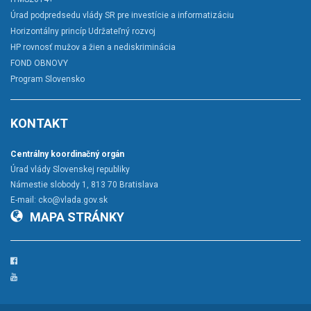
Úrad podpredsedu vlády SR pre investície a informatizáciu
Horizontálny princíp Udržateľný rozvoj
HP rovnosť mužov a žien a nediskriminácia
FOND OBNOVY
Program Slovensko
KONTAKT
Centrálny koordinačný orgán
Úrad vlády Slovenskej republiky
Námestie slobody 1, 813 70 Bratislava
E-mail:
cko@vlada.gov.sk
MAPA STRÁNKY
Facebook
YouTube