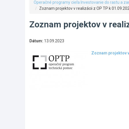
Operačné programy cieľa Investovanie do rastu a z
Zoznam projektov v realizácii z OP TP k 01.09.20
Zoznam projektov v reali
Dátum:
13.09.2023
Zoznam projektov v 
Skočiť
na
hlavné
menu