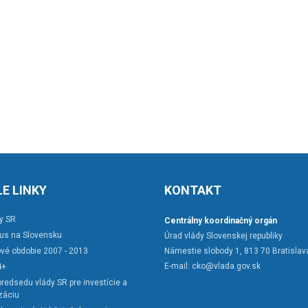
E LINKY
KONTAKT
y SR
Centrálny koordinačný orgán
rus na Slovensku
Úrad vlády Slovenskej republiky
vé obdobie 2007 - 2013
Námestie slobody 1, 813 70 Bratislav
E-mail:
cko@vlada.gov.sk
4+
redsedu vlády SR pre investície a
záciu