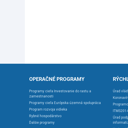
OPERAČNÉ PROGRAMY
RÝCHL
Programy cieľa Investovanie do rastu a
Úrad vlád
zamestnanosti
Koronaví
Programy cieľa Európska územná spolupráca
Programo
Program rozvoja vidieka
ITMS201
Rybné hospodárstvo
Úrad podp
Ďalšie programy
informati