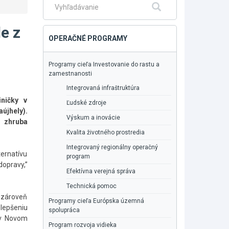
Fulltextové
Hľadať
vyhľadávanie
e z
OPERAČNÉ PROGRAMY
Programy cieľa Investovanie do rastu a
zamestnanosti
Integrovaná infraštruktúra
ničky v
Ľudské zdroje
újhely).
Výskum a inovácie
l zhruba
Kvalita životného prostredia
Integrovaný regionálny operačný
ternatívu
program
opravy,”
Efektívna verejná správa
Technická pomoc
, zároveň
Programy cieľa Európska územná
zlepšeniu
spolupráca
v v Novom
Program rozvoja vidieka