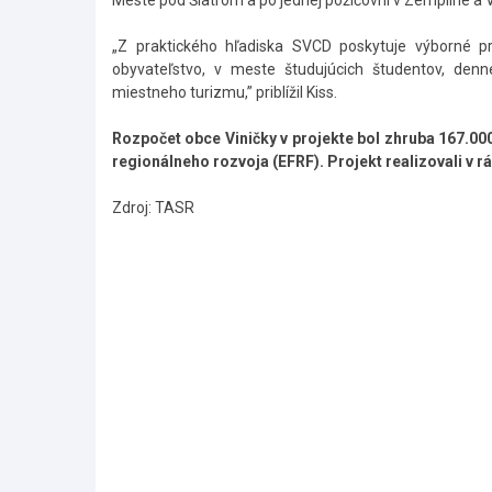
Meste pod Šiatrom a po jednej požičovni v Zemplíne a V
„Z praktického hľadiska SVCD poskytuje výborné príl
obyvateľstvo, v meste študujúcich študentov, den
miestneho turizmu,” priblížil Kiss.
Rozpočet obce Viničky v projekte bol zhruba 167.000
regionálneho rozvoja (EFRF). Projekt realizovali v
Zdroj: TASR
Skočiť
na
hlavné
menu