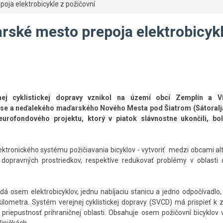
oja elektrobicykle z požičovní
rské mesto prepoja elektrobicykl
nej cyklistickej dopravy vznikol na území obcí Zemplín a Vi
e a neďalekého maďarského Nového Mesta pod Šiatrom (Sátoralja
urofondového projektu, ktorý v piatok slávnostne ukončili, bo
ektronického systému požičiavania bicyklov - vytvoriť medzi obcami al
 dopravných prostriedkov, respektíve redukovať problémy v oblasti d
dá osem elektrobicyklov, jednu nabíjaciu stanicu a jedno odpočívadlo
ilometra. Systém verejnej cyklistickej dopravy (SVCD) má prispieť k 
 priepustnosť prihraničnej oblasti. Obsahuje osem požičovní bicyklo