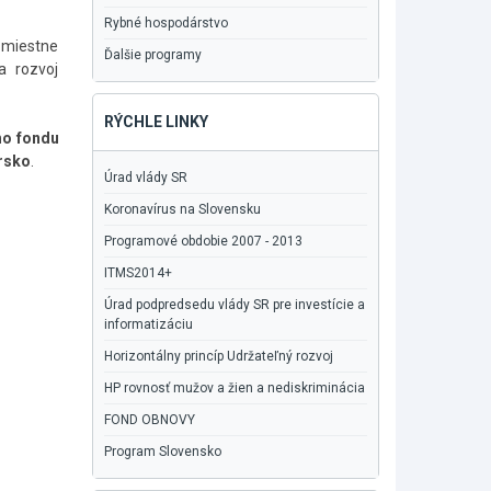
Rybné hospodárstvo
 miestne
Ďalšie programy
a rozvoj
RÝCHLE LINKY
ho fondu
arsko
.
Úrad vlády SR
Koronavírus na Slovensku
Programové obdobie 2007 - 2013
ITMS2014+
Úrad podpredsedu vlády SR pre investície a
informatizáciu
Horizontálny princíp Udržateľný rozvoj
HP rovnosť mužov a žien a nediskriminácia
FOND OBNOVY
Program Slovensko