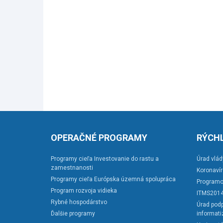
OPERAČNÉ PROGRAMY
RÝCHL
Programy cieľa Investovanie do rastu a
Úrad vlád
zamestnanosti
Koronaví
Programy cieľa Európska územná spolupráca
Programo
Program rozvoja vidieka
ITMS201
Rybné hospodárstvo
Úrad podp
Ďalšie programy
informati