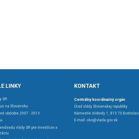
E LINKY
KONTAKT
y SR
Centrálny koordinačný orgán
rus na Slovensku
Úrad vlády Slovenskej republiky
vé obdobie 2007 - 2013
Námestie slobody 1, 813 70 Bratislav
E-mail:
cko@vlada.gov.sk
4+
redsedu vlády SR pre investície a
záciu