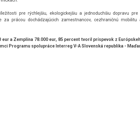
iničkách.
ežitosti pre rýchlejšiu, ekologickejšiu a jednoduchšiu dopravu pre
ne za prácou dochádzajúcich zamestnancov, cezhraničnú mobilitu 
 eur a Zemplína 78.000 eur, 85 percent tvoril príspevok z Európske
 rámci Programu spolupráce Interreg V-A Slovenská republika - Maď