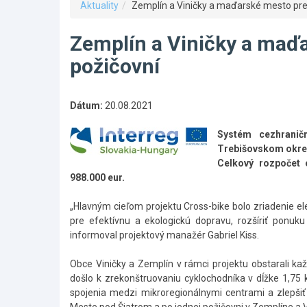
Aktuality
Zemplín a Viničky a maďarské mesto prep
Zemplín a Viničky a maďa
požičovní
Dátum:
20.08.2021
Systém cezhranič
Trebišovskom okres
Celkový rozpočet e
988.000 eur.
„Hlavným cieľom projektu Cross-bike bolo zriadenie el
pre efektívnu a ekologickú dopravu, rozšíriť ponuku
informoval projektový manažér Gabriel Kiss.
Obce Viničky a Zemplín v rámci projektu obstarali kaž
došlo k zrekonštruovaniu cyklochodníka v dĺžke 1,75 k
spojenia medzi mikroregionálnymi centrami a zlepšiť