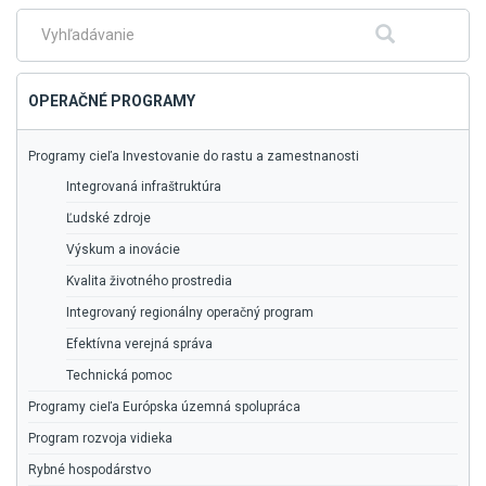
hlavné
menu
Fulltextové
Hľadať
vyhľadávanie
OPERAČNÉ PROGRAMY
Programy cieľa Investovanie do rastu a zamestnanosti
Integrovaná infraštruktúra
Ľudské zdroje
Výskum a inovácie
Kvalita životného prostredia
Integrovaný regionálny operačný program
Efektívna verejná správa
Technická pomoc
Programy cieľa Európska územná spolupráca
Program rozvoja vidieka
Rybné hospodárstvo