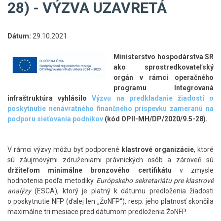
28) - VÝZVA UZAVRETÁ
Dátum:
29.10.2021
Ministerstvo hospodárstva SR
ako sprostredkovateľský
orgán v rámci operačného
programu Integrovaná
infraštruktúra vyhlásilo
Výzvu na predkladanie žiadostí o
poskytnutie nenávratného finančného príspevku zameranú na
podporu sieťovania podnikov
(kód OPII-MH/DP/2020/9.5-28).
V rámci výzvy môžu byť podporené
klastrové organizácie
, ktoré
sú záujmovými združeniami právnických osôb a zároveň sú
držiteľom minimálne bronzového certifikátu
v zmysle
hodnotenia podľa metodiky
Európskeho sekretariátu pre klastrové
analýzy
(ESCA), ktorý je platný k dátumu predloženia žiadosti
o poskytnutie NFP (ďalej len „ŽoNFP“), resp. jeho platnosť skončila
maximálne tri mesiace pred dátumom predloženia ŽoNFP.