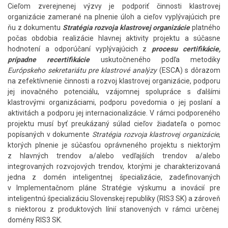
Cieľom zverejnenej výzvy je podporiť činnosti klastrovej
organizácie zamerané na plnenie úloh a cieľov vyplývajúcich pre
ňu z dokumentu
Stratégia rozvoja klastrovej organizácie
platného
počas obdobia realizácie hlavnej aktivity projektu a súčasne
hodnotení a odporúčaní vyplývajúcich z
procesu certifikácie,
prípadne recertifikácie
uskutočneného podľa metodiky
Európskeho sekretariátu pre klastrové analýzy
(ESCA) s dôrazom
na zefektívnenie činnosti a rozvoj klastrovej organizácie, podporu
jej inovačného potenciálu, vzájomnej spolupráce s ďalšími
klastrovými organizáciami, podporu povedomia o jej poslaní a
aktivitách a podporu jej internacionalizácie. V rámci podporeného
projektu musí byť preukázaný súlad cieľov žiadateľa o pomoc
popísaných v dokumente
Stratégia rozvoja klastrovej organizácie
,
ktorých plnenie je súčasťou oprávneného projektu s niektorým
z hlavných trendov a/alebo vedľajších trendov a/alebo
integrovaných rozvojových trendov, ktorými je charakterizovaná
jedna z domén inteligentnej špecializácie, zadefinovaných
v Implementačnom pláne Stratégie výskumu a inovácií pre
inteligentnú špecializáciu Slovenskej republiky (RIS3 SK) a zároveň
s niektorou z produktových línií stanovených v rámci určenej
domény RIS3 SK.