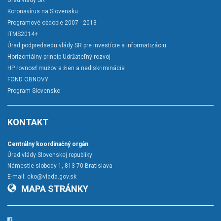
Úrad vlády SR
Koronavírus na Slovensku
Programové obdobie 2007 - 2013
ITMS2014+
Úrad podpredsedu vlády SR pre investície a informatizáciu
Horizontálny princíp Udržateľný rozvoj
HP rovnosť mužov a žien a nediskriminácia
FOND OBNOVY
Program Slovensko
KONTAKT
Centrálny koordinačný orgán
Úrad vlády Slovenskej republiky
Námestie slobody 1, 813 70 Bratislava
E-mail:
cko@vlada.gov.sk
MAPA STRÁNKY
Facebook