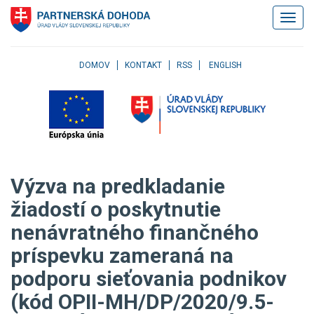
Klávesové
Zobrazi
skratky
navigác
Skočiť
na
obsah
DOMOV
KONTAKT
RSS
ENGLISH
Skočiť
na
hlavné
menu
Skočiť
na
pravé
Výzva na predkladanie
menu
Skočiť
žiadostí o poskytnutie
na
nenávratného finančného
užívateľské
menu
príspevku zameraná na
Skočiť
na
podporu sieťovania podnikov
pätičku
(kód OPII-MH/DP/2020/9.5-
stránky