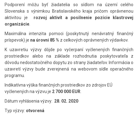
Podporení môžu byť žiadatelia so sídlom na území celého
Slovenska s výnimkou Bratislavského kraja pričom oprávnenou
aktivitou je
rozvoj aktivít a posilnenie pozície klastrovej
organizácie
.
Maximálna intenzita pomoci (poskytnutý nenávratný finančný
príspevok) je
na úrovni 85 %
z celkových oprávnených výdavkov.
K uzavretiu výzvy dôjde po vyčerpaní vyčlenených finančných
prostriedkov alebo na základe rozhodnutia poskytovateľa z
dôvodu nedostatočného dopytu zo strany žiadateľov. Informácia o
uzavretí výzvy bude zverejnená na webovom sídle operačného
programu.
Indikatívna výška finančných prostriedkov zo zdrojov EÚ
vyčlenených na výzvu je
2 700 000 EUR
.
Dátum vyhlásenia výzvy:
28. 02. 2020
Typ výzvy:
otvorená
Skočiť
na