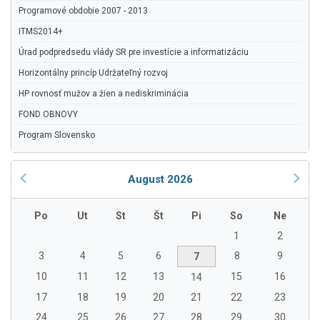
Programové obdobie 2007 - 2013
ITMS2014+
Úrad podpredsedu vlády SR pre investície a informatizáciu
Horizontálny princíp Udržateľný rozvoj
HP rovnosť mužov a žien a nediskriminácia
FOND OBNOVY
Program Slovensko
August 2026
Po
Ut
St
Št
Pi
So
Ne
1
2
3
4
5
6
8
9
7
10
11
12
13
15
16
14
17
18
19
20
21
22
23
24
25
26
27
28
29
30