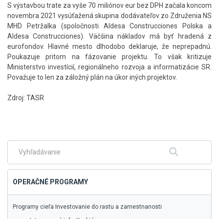
S výstavbou trate za vyše 70 miliónov eur bez DPH začala koncom
novembra 2021 vysúťažená skupina dodávateľov zo Združenia NS
MHD Petržalka (spoločnosti Aldesa Construcciones Polska a
Aldesa Construcciones). Väčšina nákladov má byť hradená z
eurofondov. Hlavné mesto dlhodobo deklaruje, že neprepadnú.
Poukazuje pritom na fázovanie projektu. To však kritizuje
Ministerstvo investícií, regionálneho rozvoja a informatizácie SR.
Považuje to len za záložný plán na úkor iných projektov.
Zdroj: TASR
Skočiť
na
hlavné
menu
Fulltextové
Hľadať
vyhľadávanie
OPERAČNÉ PROGRAMY
Programy cieľa Investovanie do rastu a zamestnanosti