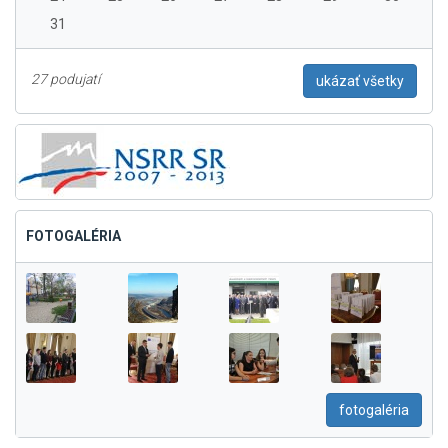
31
27 podujatí
ukázať všetky
FOTOGALÉRIA
fotogaléria