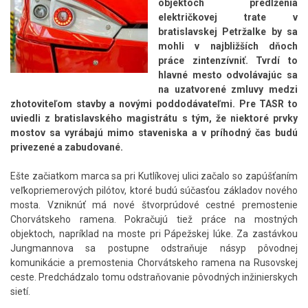
objektoch predĺženia
električkovej trate v
bratislavskej Petržalke by sa
mohli v najbližších dňoch
práce zintenzívniť. Tvrdí to
hlavné mesto odvolávajúc sa
na uzatvorené zmluvy medzi
zhotoviteľom stavby a novými poddodávateľmi. Pre TASR to
uviedli z bratislavského magistrátu s tým, že niektoré prvky
mostov sa vyrábajú mimo staveniska a v príhodný čas budú
privezené a zabudované.
Ešte začiatkom marca sa pri Kutlíkovej ulici začalo so zapúšťaním
veľkopriemerových pilótov, ktoré budú súčasťou základov nového
mosta. Vzniknúť má nové štvorprúdové cestné premostenie
Chorvátskeho ramena. Pokračujú tiež práce na mostných
objektoch, napríklad na moste pri Pápežskej lúke. Za zastávkou
Jungmannova sa postupne odstraňuje násyp pôvodnej
komunikácie a premostenia Chorvátskeho ramena na Rusovskej
ceste. Predchádzalo tomu odstraňovanie pôvodných inžinierskych
sietí.