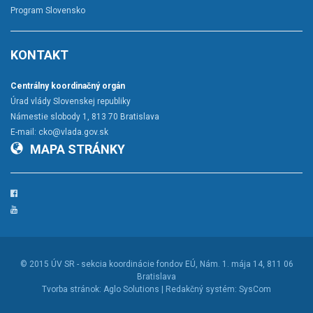
Program Slovensko
KONTAKT
Centrálny koordinačný orgán
Úrad vlády Slovenskej republiky
Námestie slobody 1, 813 70 Bratislava
E-mail:
cko@vlada.gov.sk
MAPA STRÁNKY
Facebook
YouTube
© 2015
ÚV SR - sekcia koordinácie fondov EÚ
, Nám. 1. mája 14, 811 06
Bratislava
Tvorba stránok:
Aglo Solutions |
Redakčný systém:
SysCom