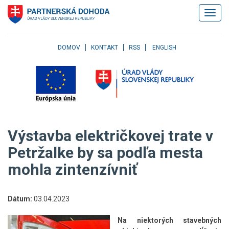
Klávesové
Zobrazi
skratky
navigác
Skočiť
na
obsah
DOMOV
KONTAKT
RSS
ENGLISH
Skočiť
na
hlavné
menu
Skočiť
na
pravé
Výstavba električkovej trate v
menu
Skočiť
Petržalke by sa podľa mesta
na
mohla zintenzívniť
užívateľské
menu
Skočiť
na
Dátum:
03.04.2023
pätičku
stránky
Na niektorých stavebných