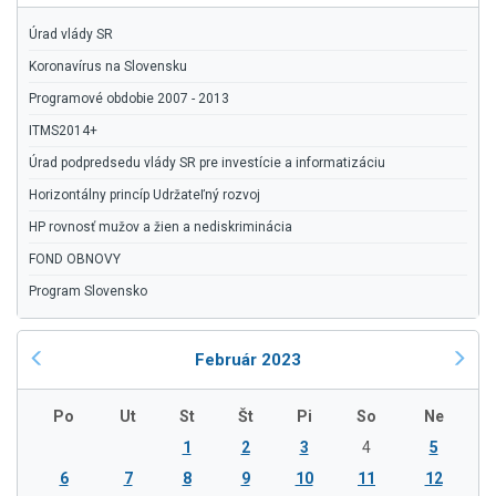
Úrad vlády SR
Koronavírus na Slovensku
Programové obdobie 2007 - 2013
ITMS2014+
Úrad podpredsedu vlády SR pre investície a informatizáciu
Horizontálny princíp Udržateľný rozvoj
HP rovnosť mužov a žien a nediskriminácia
FOND OBNOVY
Program Slovensko
Február 2023
Po
Ut
St
Št
Pi
So
Ne
1
2
3
4
5
6
7
8
9
10
11
12