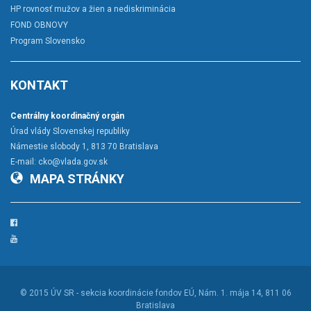
HP rovnosť mužov a žien a nediskriminácia
FOND OBNOVY
Program Slovensko
KONTAKT
Centrálny koordinačný orgán
Úrad vlády Slovenskej republiky
Námestie slobody 1, 813 70 Bratislava
E-mail:
cko@vlada.gov.sk
MAPA STRÁNKY
Facebook
YouTube
© 2015
ÚV SR - sekcia koordinácie fondov EÚ
, Nám. 1. mája 14, 811 06
Bratislava