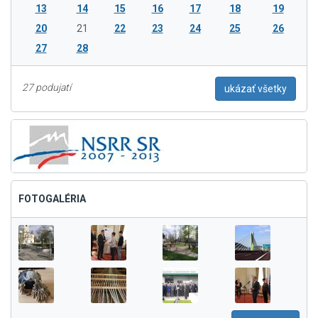
13
14
15
16
17
18
19
20
21
22
23
24
25
26
27
28
27 podujatí
ukázať všetky
FOTOGALÉRIA