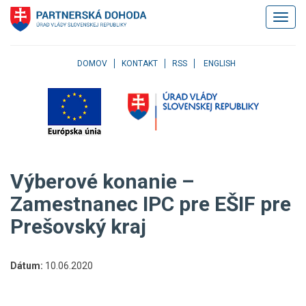
Klávesové
Zobrazi
skratky
navigác
Skočiť
na
obsah
DOMOV
KONTAKT
RSS
ENGLISH
Skočiť
na
hlavné
menu
Skočiť
na
pravé
Výberové konanie –
menu
Skočiť
Zamestnanec IPC pre EŠIF pre
na
Prešovský kraj
užívateľské
menu
Skočiť
na
Dátum:
10.06.2020
pätičku
stránky