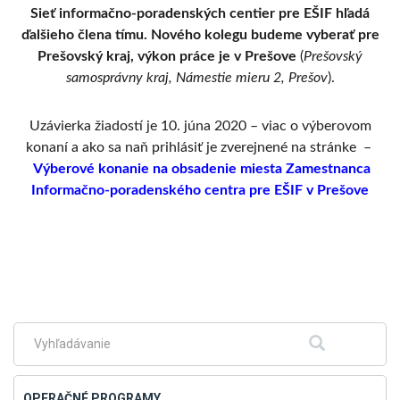
Sieť informačno-poradenských centier pre EŠIF hľadá
ďalšieho člena tímu. Nového kolegu budeme vyberať pre
Prešovský kraj, výkon práce je v Prešove
(
Prešovský
samosprávny kraj, Námestie mieru 2, Prešov
).
Uzávierka žiadostí je 10
. júna 2020
– viac o výberovom
konaní a ako sa naň prihlásiť je zverejnené na stránke –
Výberové konanie na obsadenie miesta Zamestnanca
Informačno-poradenského centra pre EŠIF v Prešove
Skočiť
na
hlavné
menu
Fulltextové
Hľadať
vyhľadávanie
OPERAČNÉ PROGRAMY