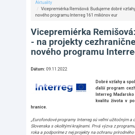
Aktuality
Vicepremiérka Remišová: Budujeme dobré vzťahy 
nového programu Interreg 161 miliónov eur
Vicepremiérka Remišová:
- na projekty cezhraničn
nového programu Interre
Dátum:
09.11.2022
Dobré vzťahy a spo
ďalší program cez
Interreg Maďarsko 
kvalitu života v 
hranice.
„Eurofondové programy Interreg sú veľmi užitočným a 
Slovenska s okolitými krajinami. Prvá výzva z progr
roka a podporíme z nej projekty na ochranu prírodného b