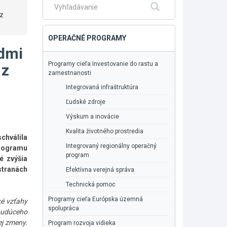
Fulltextové
Hľadať
 z
vyhľadávanie
OPERAČNÉ PROGRAMY
edmi
Programy cieľa Investovanie do rastu a
 z
zamestnanosti
Integrovaná infraštruktúra
Ľudské zdroje
Výskum a inovácie
Kvalita životného prostredia
chválila
Integrovaný regionálny operačný
programu
program
é zvýšia
stranách
Efektívna verejná správa
Technická pomoc
Programy cieľa Európska územná
ké vzťahy
spolupráca
 budúceho
ej zmeny.
Program rozvoja vidieka