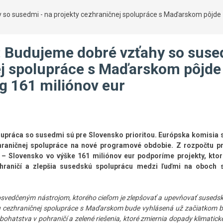
so susedmi - na projekty cezhraničnej spolupráce s Maďarskom pôjde
 Budujeme dobré vzťahy so sus
ej spolupráce s Maďarskom pôjde
g 161 miliónov eur
lupráca so susedmi sú pre Slovensko prioritou. Európska komisia s
hraničnej spolupráce na nové programové obdobie. Z rozpočtu 
– Slovensko vo výške 161 miliónov eur podporíme projekty, ktor
pohraničí a zlepšia susedskú spoluprácu medzi ľuďmi na oboch 
osvedčeným nástrojom, ktorého cieľom je zlepšovať a upevňovať suseds
amu cezhraničnej spolupráce s Maďarskom bude vyhlásená už začiatkom
ohatstva v pohraničí a zelené riešenia, ktoré zmiernia dopady klimatick