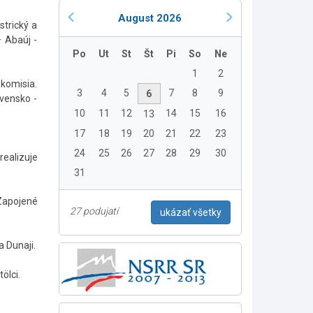
August 2026
strický a
 Abaúj -
Po
Ut
St
Št
Pi
So
Ne
1
2
komisia.
3
4
5
7
8
9
6
vensko -
10
11
12
14
15
16
13
17
18
19
20
21
22
23
24
25
26
27
28
29
30
ealizuje
31
 Zapojené
27 podujatí
ukázať všetky
a Dunaji.
ölci.