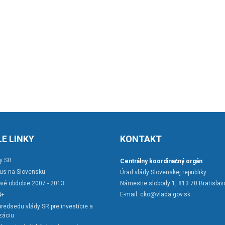
E LINKY
KONTAKT
y SR
Centrálny koordinačný orgán
rus na Slovensku
Úrad vlády Slovenskej republiky
vé obdobie 2007 - 2013
Námestie slobody 1, 813 70 Bratislav
E-mail:
cko@vlada.gov.sk
4+
redsedu vlády SR pre investície a
záciu