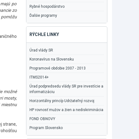
 majú po
Rybné hospodárstvo
nancie zo
Ďalšie programy
 a pomôžu
RÝCHLE LINKY
raničného
Úrad vlády SR
Koronavírus na Slovensku
Programové obdobie 2007 - 2013
ITMS2014+
Úrad podpredsedu vlády SR pre investície a
je možné
informatizáciu
ri mosty,
Horizontálny princíp Udržateľný rozvoj
 miestnu
HP rovnosť mužov a žien a nediskriminácia
FOND OBNOVY
j strane,
Program Slovensko
rohošťou