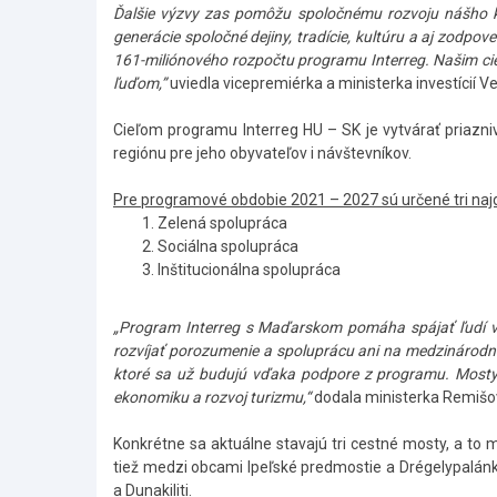
Ďalšie výzvy zas pomôžu spoločnému rozvoju nášho ku
generácie spoločné dejiny, tradície, kultúru a aj zodp
161-miliónového rozpočtu programu Interreg. Našim cieľo
ľuďom,”
uviedla vicepremiérka a ministerka investícií 
Cieľom programu Interreg HU – SK je vytvárať priazni
regiónu pre jeho obyvateľov i návštevníkov.
Pre programové obdobie 2021 – 2027 sú určené tri naj
Zelená spolupráca
Sociálna spolupráca
Inštitucionálna spolupráca
„Program Interreg s Maďarskom pomáha spájať ľudí v 
rozvíjať porozumenie a spoluprácu ani na medzinárodne
ktoré sa už budujú vďaka podpore z programu. Mosty
ekonomiku a rozvoj turizmu,“
dodala ministerka Remišo
Konkrétne sa aktuálne stavajú tri cestné mosty, a to
tiež medzi obcami Ipeľské predmostie a Drégelypalá
a Dunakiliti.