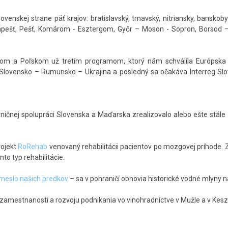
enskej strane päť krajov: bratislavský, trnavský, nitriansky, banskoby
apešť, Pešť, Komárom - Esztergom, Győr – Moson - Sopron, Borsod –
kom a Poľskom už tretím programom, ktorý nám schválila Európska 
lovensko – Rumunsko – Ukrajina a posledný sa očakáva Interreg Slo
nej spolupráci Slovenska a Maďarska zrealizovalo alebo ešte stále r
rojekt
RoRehab
venovaný rehabilitácii pacientov po mozgovej príhode.
nto typ rehabilitácie.
meslo našich predkov
– sa v pohraničí obnovia historické vodné mlyny n
amestnanosti a rozvoju podnikania vo vinohradníctve v Mužle a v Keszt