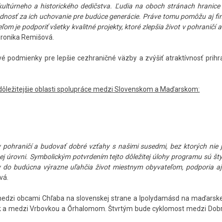
ltúrneho a historického dedičstva. Ľudia na oboch stránach hranice
ovednosť za ich uchovanie pre budúce generácie. Práve tomu pomôžu aj fi
m je podporiť všetky kvalitné projekty, ktoré zlepšia život v pohraničí
Veronika Remišová.
vé podmienky pre lepšie cezhraničné väzby a zvýšiť atraktívnosť prih
dôležitejšie oblasti spolupráce medzi Slovenskom a Maďarskom:
pohraničí a budovať dobré vzťahy s našimi susedmi, bez ktorých nie 
j úrovni. Symbolickým potvrdením tejto dôležitej úlohy programu sú šty
 do budúcna výrazne uľahčia život miestnym obyvateľom, podporia aj
vá.
 medzi obcami Chľaba na slovenskej strane a Ipolydamásd na maďarske
nk a medzi Vrbovkou a Őrhalomom. Štvrtým bude cyklomost medzi Dob