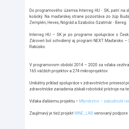
Do programového územia Interreg HU - SK, patrí na slov
košický. Na maďarskej strane pozostáva zo žúp Bud
Zemplén, Heves, Nógrád a Szabolcs-Szatmár - Bereg.
Interreg HU – SK je po programe spolupráce s Čes
Zároveň bol schválený aj program NEXT Maďarsko – S
Rakúsko.
V programovom období 2014 – 2020 sa vďaka cezhranič
165 väčších projektov a 274 mikroprojektov.
Unikátny príklad spolupráce v zdravotníctve priniesol p
zdravotnícke zariadenia získali robotické prístroje na te
Vďaka ďalšiemu projektu –
Mlynárstvo – zabudnuté re
Zaujímavý je tiež projekt
WINE_LAB
venovaný podpore z
Skočiť