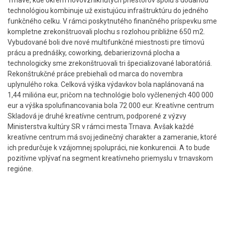
Trnave, kde okrem novovzniknutých priestorov spolu s dodanou
technológiou kombinuje už existujúcu infraštruktúru do jedného
funkčného celku. V rámci poskytnutého finančného príspevku sme
kompletne zrekonštruovali plochu s rozlohou približne 650 m2.
Vybudované boli dve nové multifunkčné miestnosti pre tímovú
prácu a prednášky, coworking, debarierizovná plocha a
technologicky sme zrekonštruovali tri špecializované laboratóriá.
Rekonštrukčné práce prebiehali od marca do novembra
uplynulého roka. Celková výška výdavkov bola naplánovaná na
1,44 milióna eur, pričom na technológie bolo vyčlenených 400 000
eur a výška spolufinancovania bola 72 000 eur. Kreatívne centrum
Skladová je druhé kreatívne centrum, podporené z výzvy
Ministerstva kultúry SR v rámci mesta Trnava. Avšak každé
kreatívne centrum má svoj jedinečný charakter a zameranie, ktoré
ich predurčuje k vzájomnej spolupráci, nie konkurencii. A to bude
pozitívne vplývať na segment kreatívneho priemyslu v trnavskom
regióne.
Skočiť
na