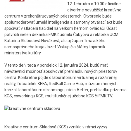
12. februára o 10.00 oficiálne
otvoríme novučičké kreatívne
centrum v zrekonštruovaných priestoroch. Otvorenie bude
spolumoderovať umelá inteligencia a samotný otvárací akt bude
spočívať v stlačení tlačidiel na veľkom hernom ovládači. Účasť
potvrdili nielen dekanka FMK Ľudmila Čábyová a rektorka UCM
Katarína Slobodová Nováková, ale aj župan Trnavského
samosprávneho kraja Jozef Viskupič a štátny tajomník
ministerstva kultúry.
V tento deň, teda v pondelok 12. januára 2024, budú mať
návštevníci možnosť absolvovať prehliadku nových priestorov
centra. Konkrétne pôjde o laboratórium virtuálnej a rozšírenej
reality, fotoateliér KEFA, RedBull Game Hub, múzeum herných
konzol, laboratórium streamingu, rádio Aetter, prehliadku prízemia
KCS, coworkingu KCS, multifunkčnej učebne KCS či FMK TV.
Kreatívne centrum Skladová (KCS) vzniklo v rámci výzvy