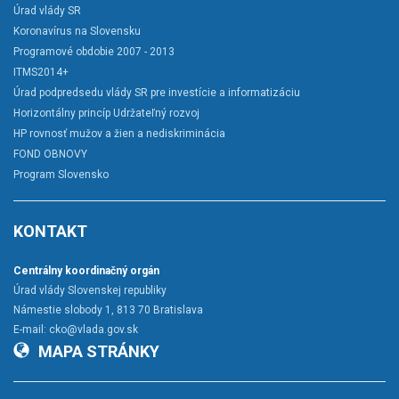
Úrad vlády SR
Koronavírus na Slovensku
Programové obdobie 2007 - 2013
ITMS2014+
Úrad podpredsedu vlády SR pre investície a informatizáciu
Horizontálny princíp Udržateľný rozvoj
HP rovnosť mužov a žien a nediskriminácia
FOND OBNOVY
Program Slovensko
KONTAKT
Centrálny koordinačný orgán
Úrad vlády Slovenskej republiky
Námestie slobody 1, 813 70 Bratislava
E-mail:
cko@vlada.gov.sk
MAPA STRÁNKY