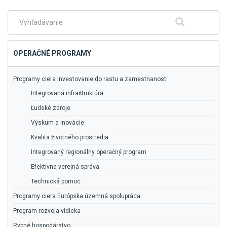
hlavné
menu
Fulltextové
Hľadať
vyhľadávanie
OPERAČNÉ PROGRAMY
Programy cieľa Investovanie do rastu a zamestnanosti
Integrovaná infraštruktúra
Ľudské zdroje
Výskum a inovácie
Kvalita životného prostredia
Integrovaný regionálny operačný program
Efektívna verejná správa
Technická pomoc
Programy cieľa Európska územná spolupráca
Program rozvoja vidieka
Rybné hospodárstvo