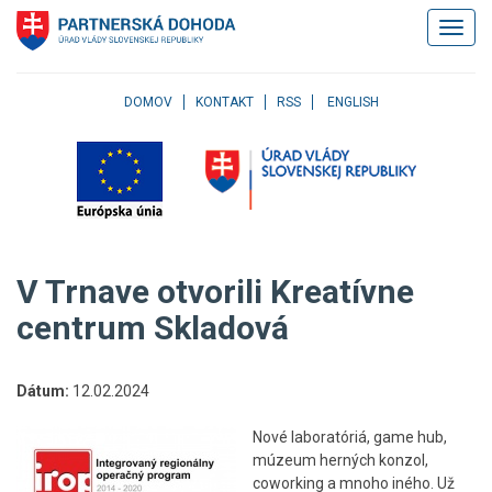
Klávesové
Zobrazi
skratky
navigác
Skočiť
na
obsah
DOMOV
KONTAKT
RSS
ENGLISH
Skočiť
na
hlavné
menu
Skočiť
na
pravé
V Trnave otvorili Kreatívne
menu
Skočiť
centrum Skladová
na
užívateľské
menu
Dátum:
12.02.2024
Skočiť
na
Nové laboratóriá, game hub,
pätičku
múzeum herných konzol,
stránky
coworking a mnoho iného. Už