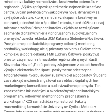
ministerstva kultúry na mobilizáciu kreatívneho potenciálu v
regiónoch. „Výškou príspevku patrí medzi najmenšie kreatívne
centrá. Svojím potenciálom však pokrýva nové, dynamicky sa
vyvíjajúce odvetvie, ktoré je medzi vznikajúcimi kreatívnymi
centrami jedinečné. Ide o špecifické miesto, ktoré slúži na rozvoj
talentov a začínajúcich podnikateľov v rýchlo sa rozvíjajúcom
segmente digitálnych hier a v pridruženom audiovizuálnom
priemysle,“ uviedla rektorka UCM Katarína Slobodová Nováková.
Poskytneme podnikateľské programy, odborný mentoring,
prednášky, workshopy, ale aj priestory na tvorbu. Cieľom tohto
komplexu je podľa dekanky FMK Ľudmily Čábyovej poskytnúť
priestor záujemcom z trnavského regiónu, ale aj iných častí
Slovenska. Hovorí: „Podľa potreby záujemcom z oblasti herného
vývoja a elektronického športu poskytneme priestory na
fotografovanie, tvorbu audiovizuálnych diel a podcastov. Študenti
zase získajú možnosti angažovať sa v oblasti digitálnych hier,
marketingovej komunikácie a audiovizuálneho priemyslu. Ten
zabezpečíme inkubačnými a akceleračnými podnikateľskými
programami, odborným mentoringom, prednáškami a
workshopmi.“ KCS sa nachádza v priestoroch Fakulty
masmediálnej komunikácie Univerzity sv. Cyrila a Metoda v