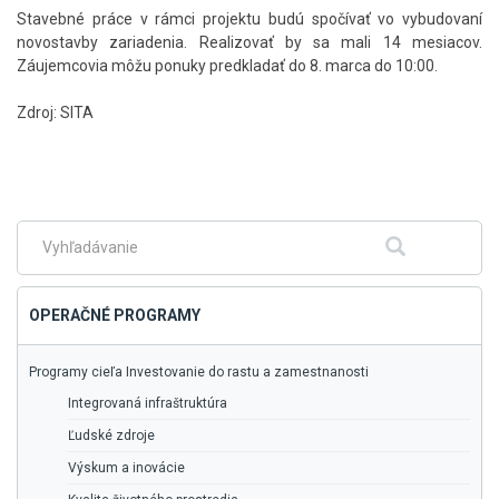
Stavebné práce v rámci projektu budú spočívať vo vybudovaní
novostavby zariadenia. Realizovať by sa mali 14 mesiacov.
Záujemcovia môžu ponuky predkladať do 8. marca do 10:00.
Zdroj: SITA
Skočiť
na
hlavné
menu
Fulltextové
Hľadať
vyhľadávanie
OPERAČNÉ PROGRAMY
Programy cieľa Investovanie do rastu a zamestnanosti
Integrovaná infraštruktúra
Ľudské zdroje
Výskum a inovácie