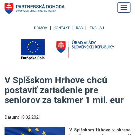
Klávesové
Zobrazi
skratky
navigác
Skočiť
na
obsah
DOMOV
KONTAKT
RSS
ENGLISH
Skočiť
na
hlavné
menu
Skočiť
na
pravé
V Spišskom Hrhove chcú
menu
Skočiť
postaviť zariadenie pre
na
seniorov za takmer 1 mil. eur
užívateľské
menu
Skočiť
na
Dátum:
18.02.2021
pätičku
stránky
V Spišskom Hrhove v okrese