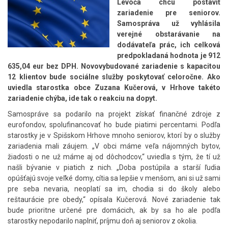
Levoča chcú postaviť
zariadenie pre seniorov.
Samospráva už vyhlásila
verejné obstarávanie na
dodávateľa prác, ich celková
predpokladaná hodnota je 912
635,04 eur bez DPH. Novovybudované zariadenie s kapacitou
12 klientov bude sociálne služby poskytovať celoročne. Ako
uviedla starostka obce Zuzana Kučerová, v Hrhove takéto
zariadenie chýba, ide tak o reakciu na dopyt.
Samospráve sa podarilo na projekt získať finančné zdroje z
eurofondov, spolufinancovať ho bude piatimi percentami. Podľa
starostky je v Spišskom Hrhove mnoho seniorov, ktorí by o služby
zariadenia mali záujem. „V obci máme veľa nájomných bytov,
žiadosti o ne už máme aj od dôchodcov,“ uviedla s tým, že tí už
našli bývanie v piatich z nich. „Doba postúpila a starší ľudia
opúšťajú svoje veľké domy, cítia sa lepšie v menšom, ani si už sami
pre seba nevaria, neoplatí sa im, chodia si do školy alebo
reštaurácie pre obedy,“ opísala Kučerová. Nové zariadenie tak
bude prioritne určené pre domácich, ak by sa ho ale podľa
starostky nepodarilo naplniť, príjmu doň aj seniorov z okolia.