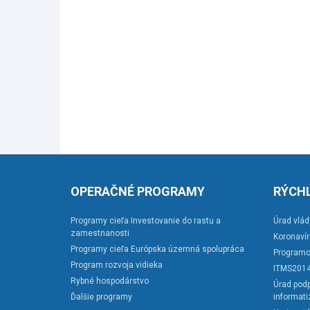
OPERAČNÉ PROGRAMY
RÝCHL
Programy cieľa Investovanie do rastu a
Úrad vlád
zamestnanosti
Koronaví
Programy cieľa Európska územná spolupráca
Programo
Program rozvoja vidieka
ITMS201
Rybné hospodárstvo
Úrad podp
Ďalšie programy
informati