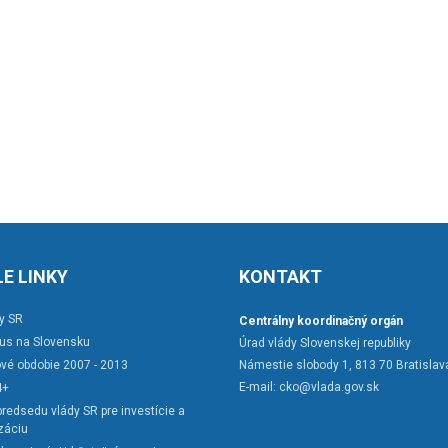
E LINKY
KONTAKT
y SR
Centrálny koordinačný orgán
rus na Slovensku
Úrad vlády Slovenskej republiky
vé obdobie 2007 - 2013
Námestie slobody 1, 813 70 Bratislav
E-mail:
cko@vlada.gov.sk
4+
redsedu vlády SR pre investície a
záciu