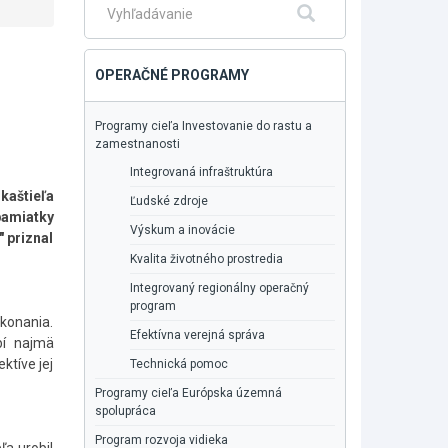
Fulltextové
Hľadať
vyhľadávanie
OPERAČNÉ PROGRAMY
Programy cieľa Investovanie do rastu a
zamestnanosti
Integrovaná infraštruktúra
kaštieľa
Ľudské zdroje
pamiatky
Výskum a inovácie
" priznal
Kvalita životného prostredia
Integrovaný regionálny operačný
program
konania.
Efektívna verejná správa
bí najmä
ktíve jej
Technická pomoc
Programy cieľa Európska územná
spolupráca
Program rozvoja vidieka