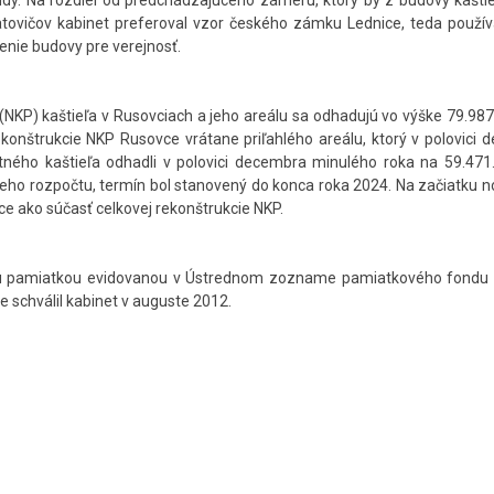
ondy. Na rozdiel od predchádzajúceho zámeru, ktorý by z budovy kaštie
Matovičov kabinet preferoval vzor českého zámku Lednice, teda použí
enie budovy pre verejnosť.
(NKP) kaštieľa v Rusovciach a jeho areálu sa odhadujú vo výške 79.987
konštrukcie NKP Rusovce vrátane priľahlého areálu, ktorý v polovici
tného kaštieľa odhadli v polovici decembra minulého roka na 59.471.
tneho rozpočtu, termín bol stanovený do konca roka 2024. Na začiatku
áce ako súčasť celkovej rekonštrukcie NKP.
nou pamiatkou evidovanou v Ústrednom zozname pamiatkového fondu 
 schválil kabinet v auguste 2012.