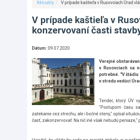
Aktuality
V prípade kaštieľa v Rusovciach Úrad vlá
V prípade kaštieľa v Ruso
konzervovaní časti stavb
Dátum:
09.07.2020
Verejné obstarávani
v Rusovciach sa ne
potrebné. "V štádiu 
v stredu vedúci Úra
Tender, ktorý ÚV vy
"Postupom času sa 
zatekanie cez strechu, ale i bočné steny," opísal situá
časť, zakonzervovať. Na nič iné však nebudú peniaze," p