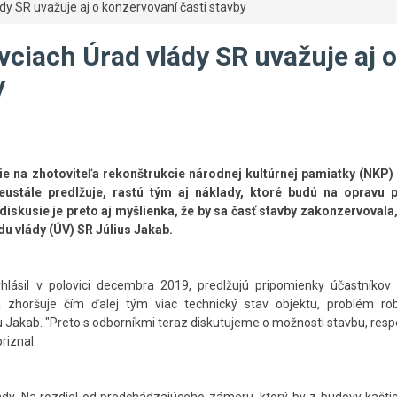
dy SR uvažuje aj o konzervovaní časti stavby
vciach Úrad vlády SR uvažuje aj o
y
e na zhotoviteľa rekonštrukcie národnej kultúrnej pamiatky (NKP) 
ustále predlžuje, rastú tým aj náklady, ktoré budú na opravu 
diskusie je preto aj myšlienka, že by sa časť stavby zakonzervovala,
du vlády (ÚV) SR Július Jakab.
hlásil v polovici decembra 2019, predlžujú pripomienky účastníkov 
zhoršuje čím ďalej tým viac technický stav objektu, problém ro
ciu Jakab. "Preto s odborníkmi teraz diskutujeme o možnosti stavbu, respe
riznal.