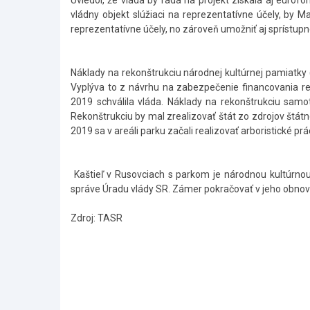
Uviedol, že vláda by rada na projekt získala aj eurof
vládny objekt slúžiaci na reprezentatívne účely, by 
reprezentatívne účely, no zároveň umožniť aj sprístupn
Náklady na rekonštrukciu národnej kultúrnej pamiatky 
Vyplýva to z návrhu na zabezpečenie financovania re
2019 schválila vláda. Náklady na rekonštrukciu samo
Rekonštrukciu by mal zrealizovať štát zo zdrojov štá
2019 sa v areáli parku začali realizovať arboristické pr
Kaštieľ v Rusovciach s parkom je národnou kultúr
správe Úradu vlády SR. Zámer pokračovať v jeho obnove
Zdroj: TASR
Skočiť
na
hlavné
menu