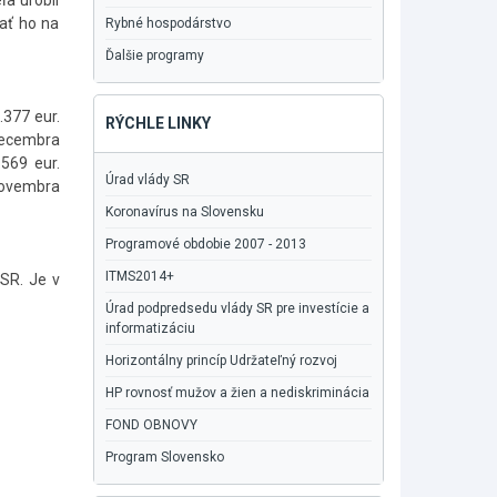
ľa urobil
vať ho na
Rybné hospodárstvo
Ďalšie programy
.377 eur.
RÝCHLE LINKY
 decembra
569 eur.
Úrad vlády SR
 novembra
Koronavírus na Slovensku
Programové obdobie 2007 - 2013
ITMS2014+
SR. Je v
Úrad podpredsedu vlády SR pre investície a
informatizáciu
Horizontálny princíp Udržateľný rozvoj
HP rovnosť mužov a žien a nediskriminácia
FOND OBNOVY
Program Slovensko