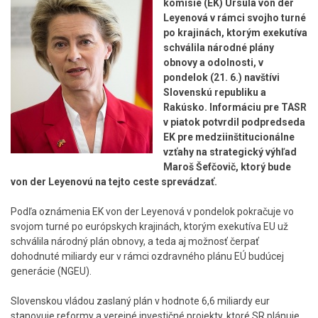
komisie (EK) Ursula von der
Leyenová v rámci svojho turné
po krajinách, ktorým exekutíva
schválila národné plány
obnovy a odolnosti, v
pondelok (21. 6.) navštívi
Slovenskú republiku a
Rakúsko. Informáciu pre TASR
v piatok potvrdil podpredseda
EK pre medziinštitucionálne
vzťahy na strategický výhľad
Maroš Šefčovič, ktorý bude
von der Leyenovú na tejto ceste sprevádzať.
Podľa oznámenia EK von der Leyenová v pondelok pokračuje vo
svojom turné po európskych krajinách, ktorým exekutíva EU už
schválila národný plán obnovy, a teda aj možnosť čerpať
dohodnuté miliardy eur v rámci ozdravného plánu EÚ budúcej
generácie (NGEU).
Slovenskou vládou zaslaný plán v hodnote 6,6 miliardy eur
stanovuje reformy a verejné investičné projekty, ktoré SR plánuje