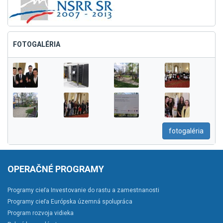
FOTOGALÉRIA
fotogaléria
OPERAČNÉ PROGRAMY
Programy cieľa Investovanie do rastu a zamestnanosti
Programy cieľa Európska územná spolupráca
Program rozvoja vidieka