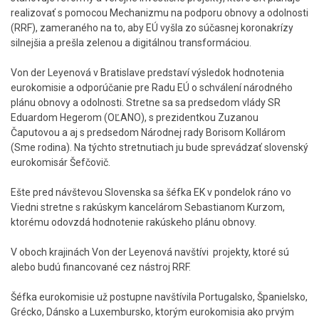
realizovať s pomocou Mechanizmu na podporu obnovy a odolnosti
(RRF), zameraného na to, aby EÚ vyšla zo súčasnej koronakrízy
silnejšia a prešla zelenou a digitálnou transformáciou.
Von der Leyenová v Bratislave predstaví výsledok hodnotenia
eurokomisie a odporúčanie pre Radu EÚ o schválení národného
plánu obnovy a odolnosti. Stretne sa sa predsedom vlády SR
Eduardom Hegerom (OĽANO), s prezidentkou Zuzanou
Čaputovou a aj s predsedom Národnej rady Borisom Kollárom
(Sme rodina). Na týchto stretnutiach ju bude sprevádzať slovenský
eurokomisár Šefčovič.
Ešte pred návštevou Slovenska sa šéfka EK v pondelok ráno vo
Viedni stretne s rakúskym kancelárom Sebastianom Kurzom,
ktorému odovzdá hodnotenie rakúskeho plánu obnovy.
V oboch krajinách Von der Leyenová navštívi projekty, ktoré sú
alebo budú financované cez nástroj RRF.
Šéfka eurokomisie už postupne navštívila Portugalsko, Španielsko,
Grécko, Dánsko a Luxembursko, ktorým eurokomisia ako prvým