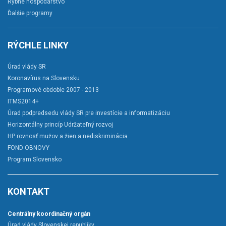
Rybné hospodárstvo
Ďalšie programy
RÝCHLE LINKY
Úrad vlády SR
Koronavírus na Slovensku
Programové obdobie 2007 - 2013
ITMS2014+
Úrad podpredsedu vlády SR pre investície a informatizáciu
Horizontálny princíp Udržateľný rozvoj
HP rovnosť mužov a žien a nediskriminácia
FOND OBNOVY
Program Slovensko
KONTAKT
Centrálny koordinačný orgán
Úrad vlády Slovenskej republiky