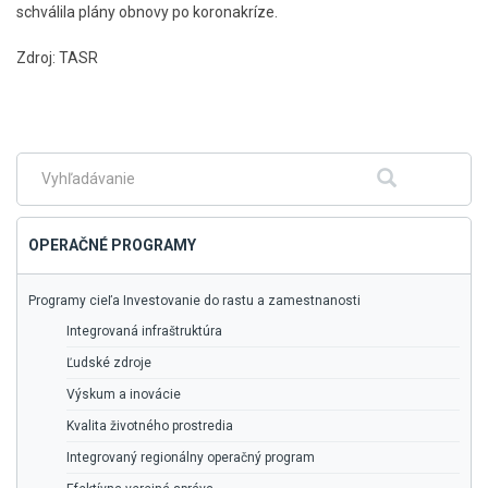
schválila plány obnovy po koronakríze.
Zdroj: TASR
Skočiť
na
hlavné
menu
Fulltextové
Hľadať
vyhľadávanie
OPERAČNÉ PROGRAMY
Programy cieľa Investovanie do rastu a zamestnanosti
Integrovaná infraštruktúra
Ľudské zdroje
Výskum a inovácie
Kvalita životného prostredia
Integrovaný regionálny operačný program