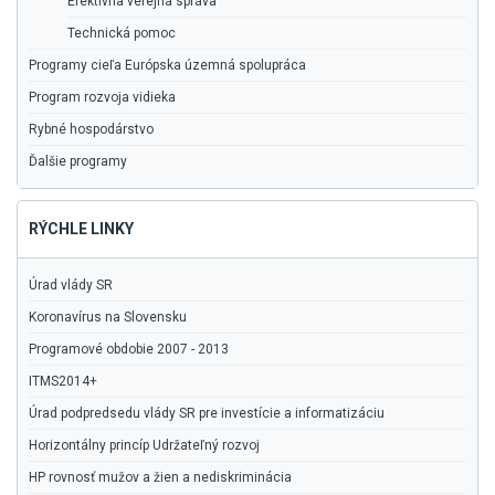
Efektívna verejná správa
Technická pomoc
Programy cieľa Európska územná spolupráca
Program rozvoja vidieka
Rybné hospodárstvo
Ďalšie programy
RÝCHLE LINKY
Úrad vlády SR
Koronavírus na Slovensku
Programové obdobie 2007 - 2013
ITMS2014+
Úrad podpredsedu vlády SR pre investície a informatizáciu
Horizontálny princíp Udržateľný rozvoj
HP rovnosť mužov a žien a nediskriminácia