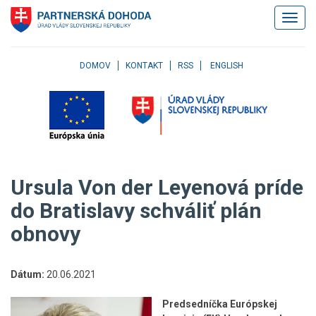
Klávesové
Zobrazi
skratky
navigác
Skočiť
na
obsah
DOMOV
KONTAKT
RSS
ENGLISH
Skočiť
na
hlavné
menu
Skočiť
na
pravé
Ursula Von der Leyenová príde
menu
Skočiť
do Bratislavy schváliť plán
na
obnovy
užívateľské
menu
Skočiť
na
Dátum:
20.06.2021
pätičku
stránky
Predsedníčka Európskej