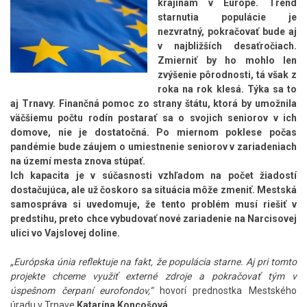
krajinám v Európe. Trend
starnutia populácie je
nezvratný, pokračovať bude aj
v najbližších desaťročiach.
Zmierniť by ho mohlo len
zvýšenie pôrodnosti, tá však z
roka na rok klesá. Týka sa to
aj Trnavy. Finančná pomoc zo strany štátu, ktorá by umožnila
väčšiemu počtu rodín postarať sa o svojich seniorov v ich
domove, nie je dostatočná. Po miernom poklese počas
pandémie bude záujem o umiestnenie seniorov v zariadeniach
na území mesta znova stúpať.
Ich kapacita je v súčasnosti vzhľadom na počet žiadostí
dostačujúca, ale už čoskoro sa situácia môže zmeniť. Mestská
samospráva si uvedomuje, že tento problém musí riešiť v
predstihu, preto chce vybudovať nové zariadenie na Narcisovej
ulici vo Vajslovej doline.
„Európska únia reflektuje na fakt, že populácia starne. Aj pri tomto
projekte chceme využiť externé zdroje a pokračovať tým v
úspešnom čerpaní eurofondov,“
hovorí prednostka Mestského
úradu v Trnave
Katarína Koncošová.