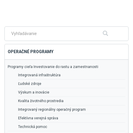
Skočiť
na
hlavné
menu
Fulltextové
Hľadať
vyhľadávanie
OPERAČNÉ PROGRAMY
Programy cieľa Investovanie do rastu a zamestnanosti
Integrovaná infraštruktúra
Ľudské zdroje
Výskum a inovácie
Kvalita životného prostredia
Integrovaný regionálny operačný program
Efektívna verejná správa
Technická pomoc