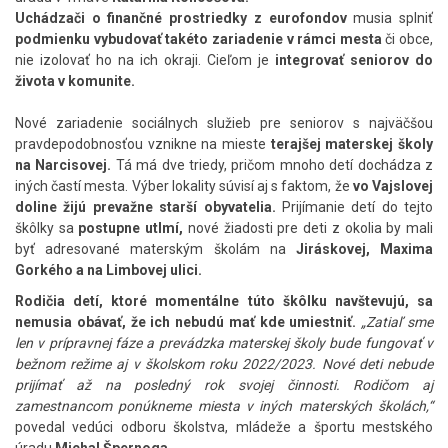
Uchádzači o finančné prostriedky z eurofondov
musia splniť
podmienku vybudovať takéto zariadenie v rámci mesta
či obce,
nie izolovať ho na ich okraji. Cieľom je
integrovať seniorov do
života v komunite.
Nové zariadenie sociálnych služieb pre seniorov s najväčšou
pravdepodobnosťou vznikne na mieste
terajšej materskej školy
na Narcisovej.
Tá má dve triedy, pričom mnoho detí dochádza z
iných častí mesta. Výber lokality súvisí aj s faktom, že
vo Vajslovej
doline žijú prevažne starší obyvatelia.
Prijímanie detí do tejto
škôlky sa
postupne utlmí,
nové žiadosti pre deti z okolia by mali
byť adresované materským školám na
Jiráskovej, Maxima
Gorkého a na Limbovej ulici.
Rodičia detí, ktoré momentálne túto škôlku navštevujú, sa
nemusia obávať, že ich nebudú mať kde umiestniť.
„Zatiaľ sme
len v prípravnej fáze a prevádzka materskej školy bude fungovať v
bežnom režime aj v školskom roku 2022/2023. Nové deti nebude
prijímať až na posledný rok svojej činnosti. Rodičom aj
zamestnancom ponúkneme miesta v iných materských školách,“
povedal vedúci odboru školstva, mládeže a športu mestského