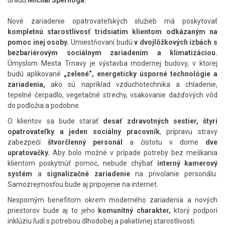
úradu
Michal Špernoga.
Nové zariadenie opatrovateľských služieb má poskytovať
kompletnú starostlivosť tridsiatim klientom odkázaným na
pomoc inej osoby.
Umiestňovaní budú
v dvojlôžkových izbách s
bezbariérovým sociálnym zariadením a klimatizáciou.
Úmyslom Mesta Trnavy je výstavba modernej budovy, v ktorej
budú aplikované
„zelené“, energeticky úsporné technológie a
zariadenia,
ako sú napríklad vzduchotechnika a chladenie,
tepelné čerpadlo, vegetačné strechy, vsakovanie dažďových vôd
do podložia a podobne.
O klientov sa bude starať
desať zdravotných sestier, štyri
opatrovateľky a jeden sociálny pracovník
, prípravu stravy
zabezpečí
štvorčlenný personál
a čistotu v dome
dve
upratovačky.
Aby bolo možné v prípade potreby bez meškania
klientom poskytnúť pomoc, nebude chýbať
interný kamerový
systém
a
signalizačné zariadenie
na privolanie personálu.
Samozrejmosťou bude aj pripojenie na internet.
Nesporným benefitom okrem moderného zariadenia a nových
priestorov bude aj to jeho
komunitný charakter,
ktorý podporí
inklúziu ľudí s potrebou dlhodobej a paliatívnej starostlivosti.