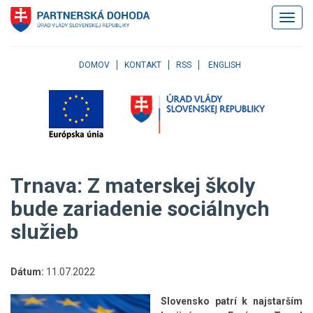
Klávesové
Zobrazi
skratky
navigác
Skočiť
na
obsah
DOMOV
KONTAKT
RSS
ENGLISH
Skočiť
na
hlavné
menu
Skočiť
na
pravé
Trnava: Z materskej školy
menu
Skočiť
bude zariadenie sociálnych
na
služieb
užívateľské
menu
Skočiť
na
Dátum:
11.07.2022
pätičku
stránky
Slovensko patrí k najstarším