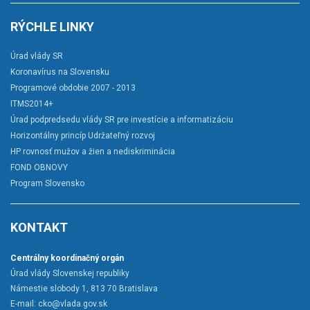
RÝCHLE LINKY
Úrad vlády SR
Koronavírus na Slovensku
Programové obdobie 2007 - 2013
ITMS2014+
Úrad podpredsedu vlády SR pre investície a informatizáciu
Horizontálny princíp Udržateľný rozvoj
HP rovnosť mužov a žien a nediskriminácia
FOND OBNOVY
Program Slovensko
KONTAKT
Centrálny koordinačný orgán
Úrad vlády Slovenskej republiky
Námestie slobody 1, 813 70 Bratislava
E-mail:
cko@vlada.gov.sk