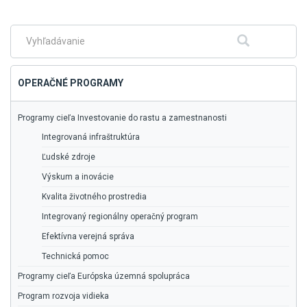
na
hlavné
menu
Fulltextové
Hľadať
vyhľadávanie
OPERAČNÉ PROGRAMY
Programy cieľa Investovanie do rastu a zamestnanosti
Integrovaná infraštruktúra
Ľudské zdroje
Výskum a inovácie
Kvalita životného prostredia
Integrovaný regionálny operačný program
Efektívna verejná správa
Technická pomoc
Programy cieľa Európska územná spolupráca
Program rozvoja vidieka