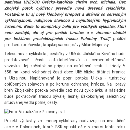
pamiatka UNESCO Grécko-katolícky chrám arch. Michala. Cez
Zbojský potok cyklistov prevedie nová drevená cyklolávka.
Postavíme tu aj nový klenbový priepust a altánok so servisným
cyklostojanom, nabíjacou stanicou a najnutnejším hygienickým
zázemím. Bude to kompletný balík pre všetkých cyklistov, ktorí
sem zavítajú, ale aj pre peších turistov a v zimnom období
pre bežkárov prechádzajúcich trasou Poloniny Trail,“
priblížil
predseda prešovskej krajskej samosprávy Milan Majerský.
Teleso novej cyklistickej cestičky z Ulič do Uličského Krivého bude
predstavovať sčasti asfaltobetónová a cementobetónová
vozovka. Jej začiatok sa pripojí na asfaltovú cestu II. triedy č.
558 na konci východnej časti obce Ulič blízko štátnej hranice
s Ukrajinou. Naplánovaná je popri potoku Ulička - turisticky
obľúbených splavoch a po korune ochrannej hrádze. Na pravý
breh Zbojského potoka povedie cez novú cyklolávku a následne
bude pokračovať trasou bývalej lesnej úzkokoľajnej železničky
situovanej vedľa poľnej cesty.
Projekt výstavby zmienenej cyklotrasy nadväzuje na investičné
akcie v Poloninách, ktoré PSK spustil ešte v marci tohto roku.