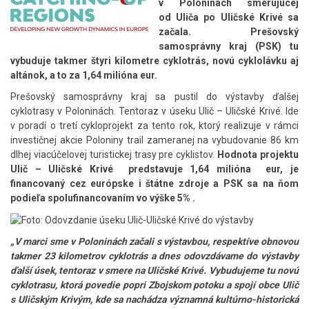
v Poloninách smerujúcej
od Uliča po Uličské Krivé sa
začala. Prešovský
samosprávny kraj (PSK) tu
vybuduje takmer štyri kilometre cyklotrás, novú cyklolávku aj
altánok, a to za 1,64 milióna eur.
Prešovský samosprávny kraj sa pustil do výstavby ďalšej
cyklotrasy v Poloninách. Tentoraz v úseku Ulič – Uličské Krivé. Ide
v poradí o tretí cykloprojekt za tento rok, ktorý realizuje v rámci
investičnej akcie Poloniny trail zameranej na vybudovanie 86 km
dlhej viacúčelovej turistickej trasy pre cyklistov.
Hodnota projektu
Ulič – Uličské Krivé predstavuje 1,64 milióna eur, je
financovaný cez európske i štátne zdroje a PSK sa na ňom
podieľa spolufinancovaním vo výške 5% .
„V marci sme v Poloninách začali s výstavbou, respektíve obnovou
takmer 23 kilometrov cyklotrás a dnes odovzdávame do výstavby
ďalší úsek, tentoraz v smere na Uličské Krivé. Vybudujeme tu novú
cyklotrasu, ktorá povedie popri Zbojskom potoku a spojí obce Ulič
s Uličským Krivým, kde sa nachádza významná kultúrno-historická