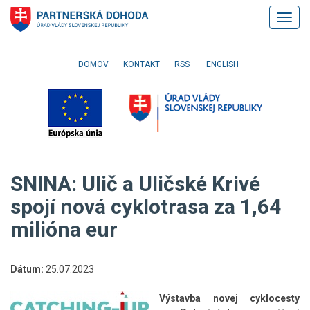
Klávesové
Zobrazi
skratky
navigác
Skočiť
na
obsah
DOMOV
KONTAKT
RSS
ENGLISH
Skočiť
na
hlavné
menu
Skočiť
na
pravé
SNINA: Ulič a Uličské Krivé
menu
Skočiť
spojí nová cyklotrasa za 1,64
na
milióna eur
užívateľské
menu
Skočiť
na
Dátum:
25.07.2023
pätičku
stránky
Výstavba novej cyklocesty