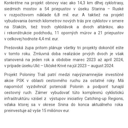
Konkrétne na projekt obnovy viac ako 14,3 km dlhej cyklotrasy,
siedmich mostov a 54 priepustov v úseku Starina – Ruské
v rozpočtovom náklade 6,8 mil. eur. A taktiež na projekt
vybudovania ôsmich kilometrov nových trás pre cyklistov v smere
na Stakčín, tiež troch cyklolávok a dvoch altánkov, ako
i rekonštrukcie podchodu, 11 oporných múrov a 21 priepustov
v celkovej hodnote 4,4 mil. eur.
Prešovská župa pritom plánuje všetky tri projekty dokončiť ešte
v tomto roku. Zmluvná doba realizácie prvých dvoch je však
stanovená na jeden rok a obdobie marec 2023 až apríl 2024,
v prípade úseku Ulič – Uličské Krivé na júl 2023 – august 2024.
Projekt Poloniny Trail patrí medzi najvýznamnejšie investičné
akcie PSK v oblasti cestovného ruchu za ostatné roky. Má
napomôcť vyzdvihnúť potenciál Polonín a podporiť tunajší
cestovný ruch. Zámer vybudovať túto komplexnú cyklistickú
infraštruktúru vzišiel z výstupov iniciatívy Catching-up Regions,
vďaka ktorej sa v okrese Snina do konca aktuálneho roka
preinvestuje až vyše 15 miliónov eur.
Skočiť