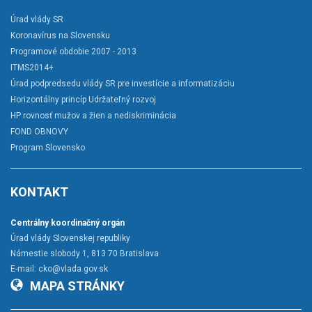
Úrad vlády SR
Koronavírus na Slovensku
Programové obdobie 2007 - 2013
ITMS2014+
Úrad podpredsedu vlády SR pre investície a informatizáciu
Horizontálny princíp Udržateľný rozvoj
HP rovnosť mužov a žien a nediskriminácia
FOND OBNOVY
Program Slovensko
KONTAKT
Centrálny koordinačný orgán
Úrad vlády Slovenskej republiky
Námestie slobody 1, 813 70 Bratislava
E-mail:
cko@vlada.gov.sk
MAPA STRÁNKY