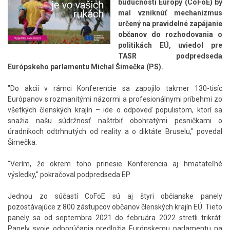
budúcnosti Európy (CoFoE) by
mal vzniknúť mechanizmus
určený na pravidelné zapájanie
občanov do rozhodovania o
politikách EÚ, uviedol pre
TASR podpredseda
Európskeho parlamentu Michal Šimečka (PS).
"Do akcií v rámci Konferencie sa zapojilo takmer 130-tisíc
Európanov s rozmanitými názormi a profesionálnymi príbehmi zo
všetkých členských krajín – ide o odpoveď populistom, ktorí sa
snažia našu súdržnosť naštrbiť obohratými pesničkami o
úradníkoch odtrhnutých od reality a o diktáte Bruselu," povedal
Šimečka.
"Verím, že okrem toho prinesie Konferencia aj hmatateľné
výsledky," pokračoval podpredseda EP.
Jednou zo súčastí CoFoE sú aj štyri občianske panely
pozostávajúce z 800 zástupcov občanov členských krajín EÚ. Tieto
panely sa od septembra 2021 do februára 2022 stretli trikrát.
Panely svoje odporúčania predložia Európskemu parlamentu na