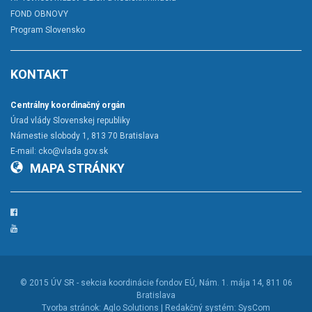
FOND OBNOVY
Program Slovensko
KONTAKT
Centrálny koordinačný orgán
Úrad vlády Slovenskej republiky
Námestie slobody 1, 813 70 Bratislava
E-mail:
cko@vlada.gov.sk
MAPA STRÁNKY
Facebook
YouTube
© 2015
ÚV SR - sekcia koordinácie fondov EÚ
, Nám. 1. mája 14, 811 06
Bratislava
Tvorba stránok:
Aglo Solutions |
Redakčný systém:
SysCom