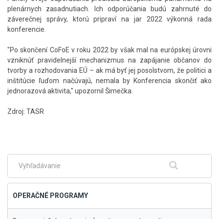
plenárnych zasadnutiach. Ich odporúčania budú zahrnuté do
záverečnej správy, ktorú pripraví na jar 2022 výkonná rada
konferencie.
"Po skončení CoFoE v roku 2022 by však mal na európskej úrovni
vzniknúť pravidelnejší mechanizmus na zapájanie občanov do
tvorby a rozhodovania EÚ – ak má byť jej posolstvom, že politici a
inštitúcie ľuďom načúvajú, nemala by Konferencia skončiť ako
jednorazová aktivita," upozornil Šimečka.
Zdroj: TASR
Skočiť
na
hlavné
menu
Fulltextové
Hľadať
vyhľadávanie
OPERAČNÉ PROGRAMY