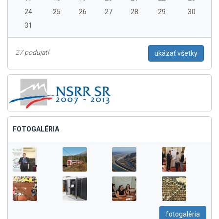
24
25
26
27
28
29
30
31
27 podujatí
ukázať všetky
FOTOGALÉRIA
fotogaléria