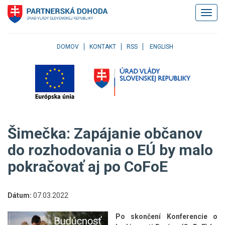
Klávesové
Zobrazi
skratky
navigác
Skočiť
na
obsah
DOMOV
KONTAKT
RSS
ENGLISH
Skočiť
na
hlavné
menu
Skočiť
na
pravé
Šimečka: Zapájanie občanov
menu
Skočiť
do rozhodovania o EÚ by malo
na
pokračovať aj po CoFoE
užívateľské
menu
Skočiť
na
Dátum:
07.03.2022
pätičku
stránky
Po skončení Konferencie o