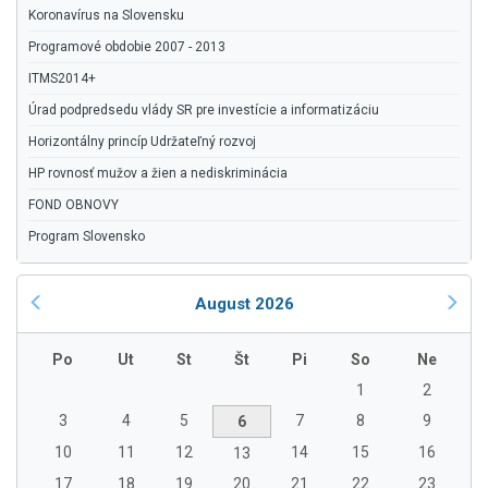
Koronavírus na Slovensku
Programové obdobie 2007 - 2013
ITMS2014+
Úrad podpredsedu vlády SR pre investície a informatizáciu
Horizontálny princíp Udržateľný rozvoj
HP rovnosť mužov a žien a nediskriminácia
FOND OBNOVY
Program Slovensko
August 2026
Po
Ut
St
Št
Pi
So
Ne
1
2
3
4
5
7
8
9
6
10
11
12
14
15
16
13
17
18
19
20
21
22
23