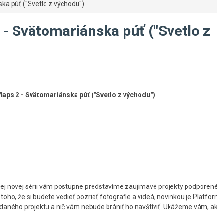
ka púť ("Svetlo z východu")
- Svätomariánska púť ("Svetlo z
aps 2 - Svätomariánska púť ("Svetlo z východu")
šej novej sérii vám postupne predstavíme zaujímavé projekty podporené
, že si budete vedieť pozrieť fotografie a videá, novinkou je Platfo
daného projektu a nič vám nebude brániť ho navštíviť. Ukážeme vám, a