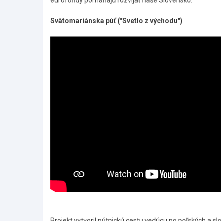
eurofondy pomáhajú rozvíjať naše Slovensko.
Svätomariánska púť ("Svetlo z východu")
Projekt vytvoril pútnickú cestu vedúcu po poľských a s