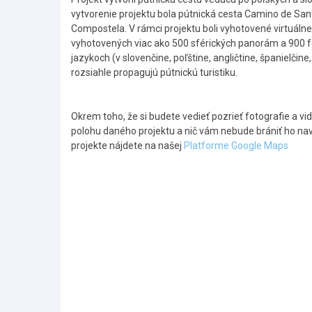
vytvorenie projektu bola pútnická cesta Camino de Sant
Compostela. V rámci projektu boli vyhotovené virtuáln
vyhotovených viac ako 500 sférických panorám a 900 fo
jazykoch (v slovenčine, poľštine, angličtine, španielč
rozsiahle propagujú pútnickú turistiku. ​
Okrem toho, že si budete vedieť pozrieť fotografie a v
polohu daného projektu a nič vám nebude brániť ho na
projekte nájdete na našej
Platforme Google Maps
Skočiť
na
hlavné
menu