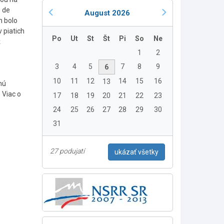
o de
August 2026
h bolo
 piatich
Po
Ut
St
Št
Pi
So
Ne
ž
1
2
3
4
5
7
8
9
6
10
11
12
14
15
16
13
nú
 Viac o
17
18
19
20
21
22
23
24
25
26
27
28
29
30
31
27 podujatí
ukázať všetky