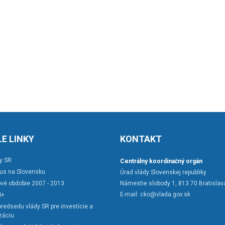
E LINKY
KONTAKT
y SR
Centrálny koordinačný orgán
rus na Slovensku
Úrad vlády Slovenskej republiky
vé obdobie 2007 - 2013
Námestie slobody 1, 813 70 Bratislav
E-mail:
cko@vlada.gov.sk
4+
redsedu vlády SR pre investície a
záciu