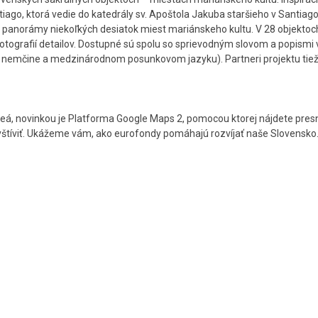
iago, ktorá vedie do katedrály sv. Apoštola Jakuba staršieho v Santiag
e panorámy niekoľkých desiatok miest mariánskeho kultu. V 28 objektoc
tografií detailov. Dostupné sú spolu so sprievodným slovom a popismi v
ine, nemčine a medzinárodnom posunkovom jazyku). Partneri projektu tie
ideá, novinkou je Platforma Google Maps 2, pomocou ktorej nájdete pres
vštíviť. Ukážeme vám, ako eurofondy pomáhajú rozvíjať naše Slovensko.