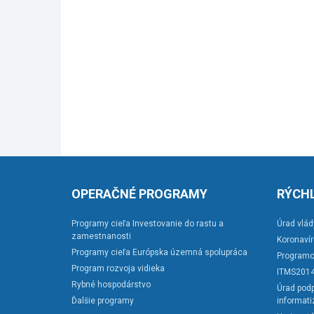
OPERAČNÉ PROGRAMY
RÝCHL
Programy cieľa Investovanie do rastu a
Úrad vlád
zamestnanosti
Koronaví
Programy cieľa Európska územná spolupráca
Programo
Program rozvoja vidieka
ITMS201
Rybné hospodárstvo
Úrad podp
Ďalšie programy
informati