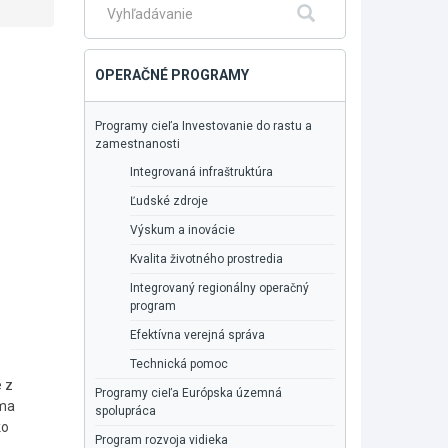
Fulltextové
Hľadať
vyhľadávanie
OPERAČNÉ PROGRAMY
Programy cieľa Investovanie do rastu a
zamestnanosti
Integrovaná infraštruktúra
Ľudské zdroje
Výskum a inovácie
Kvalita životného prostredia
Integrovaný regionálny operačný
program
Efektívna verejná správa
Technická pomoc
 z
Programy cieľa Európska územná
rma
spolupráca
ko
Program rozvoja vidieka