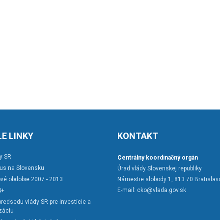
E LINKY
KONTAKT
y SR
Centrálny koordinačný orgán
rus na Slovensku
Úrad vlády Slovenskej republiky
vé obdobie 2007 - 2013
Námestie slobody 1, 813 70 Bratislav
E-mail:
cko@vlada.gov.sk
4+
redsedu vlády SR pre investície a
záciu