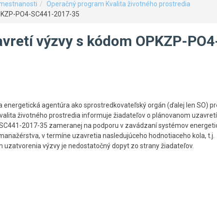
amestnanosti
Operačný program Kvalita životného prostredia
OPKZP-PO4-SC441-2017-35
vretí výzvy s kódom OPKZP-PO4
 energetická agentúra ako sprostredkovateľský orgán (ďalej len SO) pr
lita životného prostredia informuje žiadateľov o plánovanom uzavretí
441-2017-35 zameranej na podporu v zavádzaní systémov energeti
nažérstva, v termíne uzavretia nasledujúceho hodnotiaceho kola, t.j.
 uzatvorenia výzvy je nedostatočný dopyt zo strany žiadateľov.