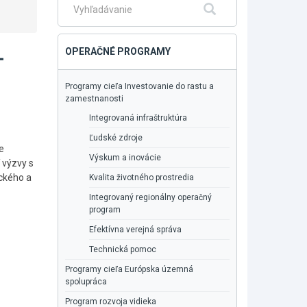
Fulltextové
Hľadať
vyhľadávanie
-
OPERAČNÉ PROGRAMY
Programy cieľa Investovanie do rastu a
zamestnanosti
Integrovaná infraštruktúra
Ľudské zdroje
e
Výskum a inovácie
 výzvy s
ckého a
Kvalita životného prostredia
Integrovaný regionálny operačný
program
Efektívna verejná správa
Technická pomoc
Programy cieľa Európska územná
spolupráca
Program rozvoja vidieka