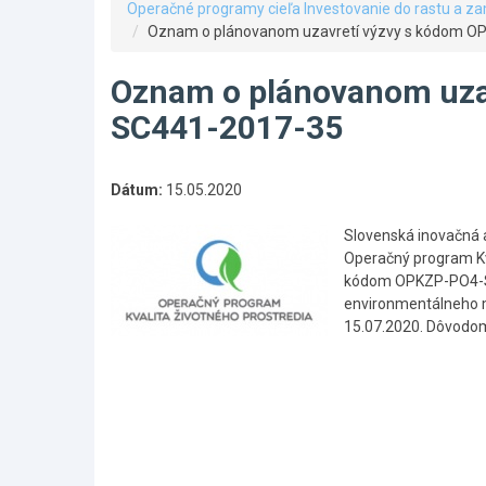
Operačné programy cieľa Investovanie do rastu a z
Oznam o plánovanom uzavretí výzvy s kódom 
Oznam o plánovanom uza
SC441-2017-35
Dátum:
15.05.2020
Slovenská inovačná a
Operačný program Kva
kódom OPKZP-PO4-SC
environmentálneho ma
15.07.2020. Dôvodom
Skočiť
na
hlavné
menu