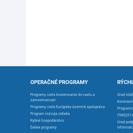
OPERAČNÉ PROGRAMY
RÝCHL
Programy cieľa Investovanie do rastu a
Úrad vlád
zamestnanosti
Koronaví
Programy cieľa Európska územná spolupráca
Programo
Program rozvoja vidieka
ITMS201
Rybné hospodárstvo
Úrad podp
Ďalšie programy
informati