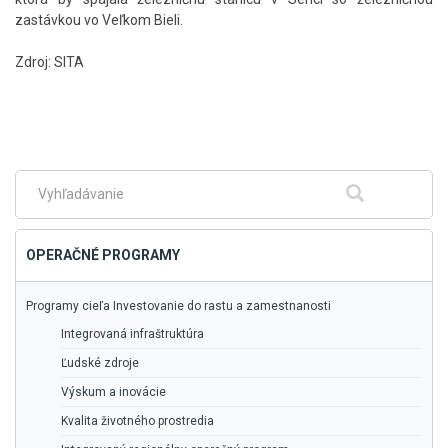
zastávkou vo Veľkom Bieli.​
Zdroj: SITA
Skočiť
na
hlavné
menu
Fulltextové
Hľadať
vyhľadávanie
OPERAČNÉ PROGRAMY
Programy cieľa Investovanie do rastu a zamestnanosti
Integrovaná infraštruktúra
Ľudské zdroje
Výskum a inovácie
Kvalita životného prostredia