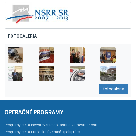
FOTOGALÉRIA
fotogaléria
OPERAČNÉ PROGRAMY
Programy cieľa Investovanie do rastu a zamestnanosti
Programy cieľa Európska územná spolupráca