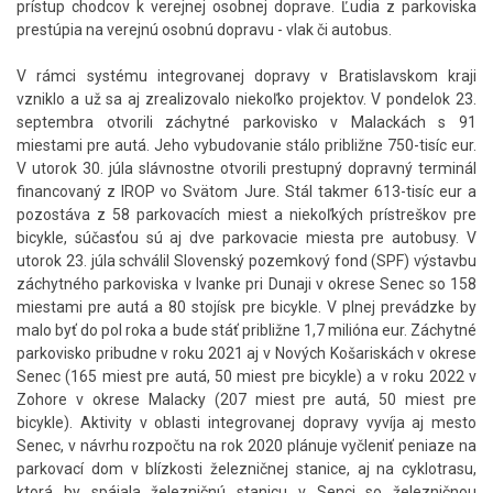
prístup chodcov k verejnej osobnej doprave. Ľudia z parkoviska
prestúpia na verejnú osobnú dopravu - vlak či autobus.
V rámci systému integrovanej dopravy v Bratislavskom kraji
vzniklo a už sa aj zrealizovalo niekoľko projektov. V pondelok 23.
septembra otvorili záchytné parkovisko v Malackách s 91
miestami pre autá. Jeho vybudovanie stálo približne 750-tisíc eur.
V utorok 30. júla slávnostne otvorili prestupný dopravný terminál
financovaný z IROP vo Svätom Jure. Stál takmer 613-tisíc eur a
pozostáva z 58 parkovacích miest a niekoľkých prístreškov pre
bicykle, súčasťou sú aj dve parkovacie miesta pre autobusy. V
utorok 23. júla schválil Slovenský pozemkový fond (SPF) výstavbu
záchytného parkoviska v Ivanke pri Dunaji v okrese Senec so 158
miestami pre autá a 80 stojísk pre bicykle. V plnej prevádzke by
malo byť do pol roka a bude stáť približne 1,7 milióna eur. Záchytné
parkovisko pribudne v roku 2021 aj v Nových Košariskách v okrese
Senec (165 miest pre autá, 50 miest pre bicykle) a v roku 2022 v
Zohore v okrese Malacky (207 miest pre autá, 50 miest pre
bicykle). Aktivity v oblasti integrovanej dopravy vyvíja aj mesto
Senec, v návrhu rozpočtu na rok 2020 plánuje vyčleniť peniaze na
parkovací dom v blízkosti železničnej stanice, aj na cyklotrasu,
ktorá by spájala železničnú stanicu v Senci so železničnou