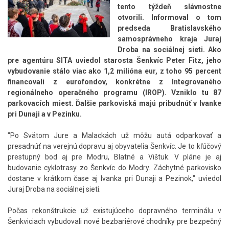
tento týždeň slávnostne
otvorili. Informoval o tom
predseda Bratislavského
samosprávneho kraja Juraj
Droba na sociálnej sieti. Ako
pre agentúru SITA uviedol starosta Šenkvíc Peter Fitz, jeho
vybudovanie stálo viac ako 1,2 milióna eur, z toho 95 percent
financovali z eurofondov, konkrétne z Integrovaného
regionálneho operačného programu (IROP). Vzniklo tu 87
parkovacích miest. Ďalšie parkoviská majú pribudnúť v Ivanke
pri Dunaji a v Pezinku.
"Po Svätom Jure a Malackách už môžu autá odparkovať a
presadnúť na verejnú dopravu aj obyvatelia Šenkvíc. Je to kľúčový
prestupný bod aj pre Modru, Blatné a Vištuk. V pláne je aj
budovanie cyklotrasy zo Šenkvíc do Modry. Záchytné parkovisko
dostane v krátkom čase aj Ivanka pri Dunaji a Pezinok," uviedol
Juraj Droba na sociálnej sieti.
Počas rekonštrukcie už existujúceho dopravného terminálu v
Šenkviciach vybudovali nové bezbariérové chodníky pre bezpečný