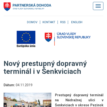
Klávesové
Zobrazi
skratky
navigác
Skočiť
na
obsah
DOMOV
KONTAKT
RSS
ENGLISH
Skočiť
na
hlavné
menu
Skočiť
na
pravé
Nový prestupný dopravný
menu
Skočiť
terminál i v Šenkviciach
na
užívateľské
menu
Dátum:
04.11.2019
Skočiť
na
Prestupný dopravný terminál
pätičku
na Nádražnej ulici v
stránky
Šenkviciach v okrese Pezinok