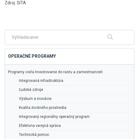
Zdroj: SITA
Skočiť
na
hlavné
menu
Fulltextové
Hľadať
vyhľadávanie
OPERAČNÉ PROGRAMY
Programy cieľa Investovanie do rastu a zamestnanosti
Integrovaná infraštruktúra
Ľudské zdroje
Výskum a inovácie
Kvalita životného prostredia
Integrovaný regionálny operačný program
Efektívna verejná správa
Technická pomoc