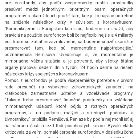
pre eurofondy, aby podľa vicepremiérky mohlo prostriedky
presúvať medzi jednotlivými prioritnými osami operačných
programov a okamžite ich použiť tam, kde je to najviac potrebné
na zníženie následkov krízy v súvislosti s koronavírusom.
"Komunikujeme s Európskou komisiou, budeme sa snažiť, aby
pravidlá na použitie eurofondov boli čo najflexibilnejšie a 4 miliardy
eur, ktoré sú zatiaľ nezazmluvnené, sa budeme snažiť okamžite
presmerovať tam, kde sú momentálne najpotrebnejšie,"
poznamenala Remišová. Uvedomuje si, že momentálne je
mimoriadne vážna situácia a je potrebné, aby všetky štátne
orgány pracovali sedem dní v týždni, 24 hodín denne na riešení
následkov krízy spojených s koronavírusom.
Pomoc z eurofondov je podľa vicepremiérky potrebné v prvom
rade presunúť na vybavenie zdravotníckych zariadení, na
krátkodobé zamestnanie učiteľov a vzdelávacie programy.
"Takisto treba presmerovať finančné prostriedky na zvládanie
mimoriadnych udalostí, ktoré pôjdu z rôznych operačných
programov, a na podporu malých a stredných podnikov a
živnostníkov," priblížila Remišová. Peniaze by podľa nej mohli ísť aj
na náhradu časti miezd ľudí postihnutých krízou. Bývalú vládu
kritizovala za veľmi pomalé čerpanie eurofondov, v dôsledku čoho