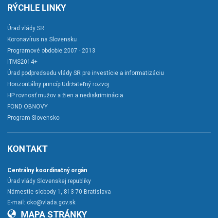
RÝCHLE LINKY
Úrad vlády SR
Koronavírus na Slovensku
Programové obdobie 2007 - 2013
ITMS2014+
Úrad podpredsedu vlády SR pre investície a informatizáciu
Horizontálny princíp Udržateľný rozvoj
HP rovnosť mužov a žien a nediskriminácia
FOND OBNOVY
Program Slovensko
KONTAKT
Centrálny koordinačný orgán
Úrad vlády Slovenskej republiky
Námestie slobody 1, 813 70 Bratislava
E-mail:
cko@vlada.gov.sk
MAPA STRÁNKY