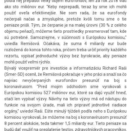
podľa nej prepadol veľký objem eurofondov, len za rok 2018 viac
ako sto miliónov eur. "Keby neprepadli, teraz by sme ich mohli
použiť oveľa efektívnejšie. Nie som rada, že sa eurofondy
nečerpali načas a zmysluplne, pretože kvôli tomu sme o tie
peniaze prišli. Tým, že čerpanie je na malej úrovni (30 % z celého
objemu peňazí), môžeme tieto prostriedky presmerovať tam, kde
sú potrebné. Samozrejme, v súčinnosti s Európskou komisiou,"
uviedla Remišová. Očakáva, že suma 4 miliardy eur bude
rozložená do konca tohto roka, pričom treba určiť priority každého
rezortu, vypísať jednoduché výzvy bez byrokracie, aby peniaze
mohli použiť veľmi rýchlo.
Bývalý vicepremiér pre investície a informatizáciu Richard Raši
(Smer-SD) ocenil, že Remišová pokračuje v jeho práci a snaží sa čo
najviac nevyčerpaných eurofondov presunúť na boj s
koronavírusom. "Pred mojim odchodom sme vyrokovali s
Európskou komisiou 527 miliónov eur, ktoré sa dajú využiť hneď,
stačí len vypísať výzvy. Návrhy na tieto výzvy má od nástupu do
funkcie na svojom úrade, mali ich pripraviť jednotlivé riadiace
orgány," uviedol Raši. Ešte minulý týždeň podľa neho s Európskou
komisiou vyrokovali, že môžeme na boj s koronavírusom presunúť
8 percent alokácie, teda takmer 1,5 miliardy eur. Tieto peniaze sa
budú dať využiť na preplatenie testov, zdravotníckych pracovníkov,