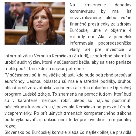
Na zmiernenie dopadov
koronavírusu by mali ísť
nezazmluvnené alebo voľné
finančné prostriedky zo zdrojov
Európskej únie v objeme 4
miliardy eur. Ako v pondelok
informovala podpredsedníčka
vlády SR pre investície a
informatizáciu Veronika Remišová (Za ľudí), je potrebné okamžite
urobiť audit výziev, ktoré v súčasnosti bežia, aby sa tieto peniaze
mohli použiť tam, kde sú najviac potrebné.
"V súčasnosti sú tri najväčšie oblasti, kde bude potrebné presúvať
eurofondy. Jednou oblasťou sú malé a stredné podniky, druhou
oblasťou sú zdravotnícke zariadenia a treťou oblasťou je Operačný
program Ľudské zdroje. To znamená na pomoc ľuďom, ktorí buď
sú v karanténe, nemôžu robiť, alebo sú najviac postihnutí
následkami koronavírusu," povedala Remišová po prevzatí úradu
vicepremiérky. Po príslušných zmenách kompetenčného zákona
bude vykonávať aj funkciu ministerky pre investície a regionálny
rozvoj.
Slovensko od Európskej komisie žiada čo najflexibilnejšie pravidlá