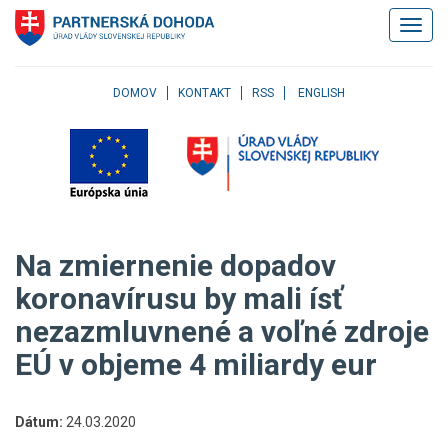
Klávesové
Zobrazi
skratky
navigác
Skočiť
na
obsah
DOMOV
KONTAKT
RSS
ENGLISH
Skočiť
na
hlavné
menu
Skočiť
na
pravé
Na zmiernenie dopadov
menu
Skočiť
koronavírusu by mali ísť
na
nezazmluvnené a voľné zdroje
užívateľské
menu
EÚ v objeme 4 miliardy eur
Skočiť
na
pätičku
Dátum:
24.03.2020
stránky