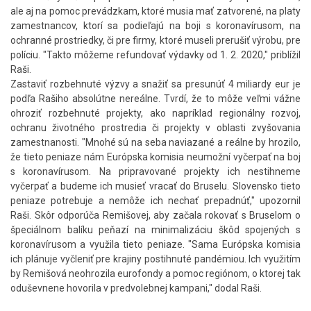
ale aj na pomoc prevádzkam, ktoré musia mať zatvorené, na platy
zamestnancov, ktorí sa podieľajú na boji s koronavírusom, na
ochranné prostriedky, či pre firmy, ktoré museli prerušiť výrobu, pre
políciu. "Takto môžeme refundovať výdavky od 1. 2. 2020," priblížil
Raši.
Zastaviť rozbehnuté výzvy a snažiť sa presunúť 4 miliardy eur je
podľa Rašiho absolútne nereálne. Tvrdí, že to môže veľmi vážne
ohroziť rozbehnuté projekty, ako napríklad regionálny rozvoj,
ochranu životného prostredia či projekty v oblasti zvyšovania
zamestnanosti. "Mnohé sú na seba naviazané a reálne by hrozilo,
že tieto peniaze nám Európska komisia neumožní vyčerpať na boj
s koronavírusom. Na pripravované projekty ich nestihneme
vyčerpať a budeme ich musieť vracať do Bruselu. Slovensko tieto
peniaze potrebuje a nemôže ich nechať prepadnúť," upozornil
Raši. Skôr odporúča Remišovej, aby začala rokovať s Bruselom o
špeciálnom balíku peňazí na minimalizáciu škôd spojených s
koronavírusom a využila tieto peniaze. "Sama Európska komisia
ich plánuje vyčleniť pre krajiny postihnuté pandémiou. Ich využitím
by Remišová neohrozila eurofondy a pomoc regiónom, o ktorej tak
oduševnene hovorila v predvolebnej kampani," dodal Raši.​