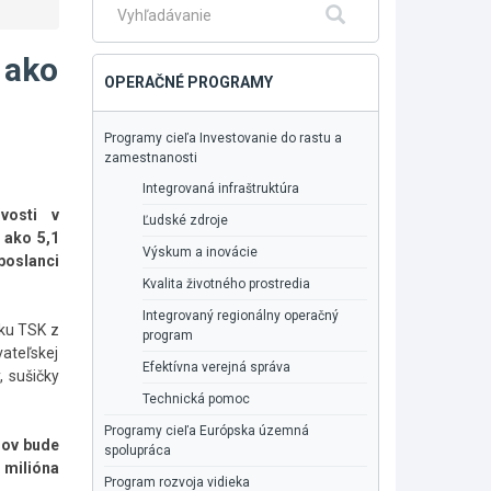
Fulltextové
Hľadať
vyhľadávanie
 ako
OPERAČNÉ PROGRAMY
Programy cieľa Investovanie do rastu a
zamestnanosti
Integrovaná infraštruktúra
ivosti v
Ľudské zdroje
 ako 5,1
Výskum a inovácie
poslanci
Kvalita životného prostredia
Integrovaný regionálny operačný
oku TSK z
program
ateľskej
Efektívna verejná správa
, sušičky
Technická pomoc
Programy cieľa Európska územná
dov bude
spolupráca
 milióna
Program rozvoja vidieka