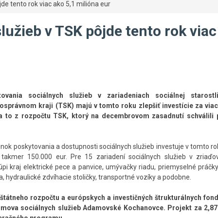
de tento rok viac ako 5,1 milióna eur
lužieb v TSK pôjde tento rok viac
vania sociálnych služieb v zariadeniach sociálnej starostl
právnom kraji (TSK) majú v tomto roku zlepšiť investície za viac
va to z rozpočtu TSK, ktorý na decembrovom zasadnutí schválili 
.
ok poskytovania a dostupnosti sociálnych služieb investuje v tomto r
takmer 150.000 eur. Pre 15 zariadení sociálnych služieb v zriaďov
i kraj elektrické pece a panvice, umývačky riadu, priemyselné práčky
a, hydraulické zdvíhacie stoličky, transportné vozíky a podobne.
štátneho rozpočtu a európskych a investičných štrukturálnych fon
Domova sociálnych služieb Adamovské Kochanovce. Projekt za 2,87