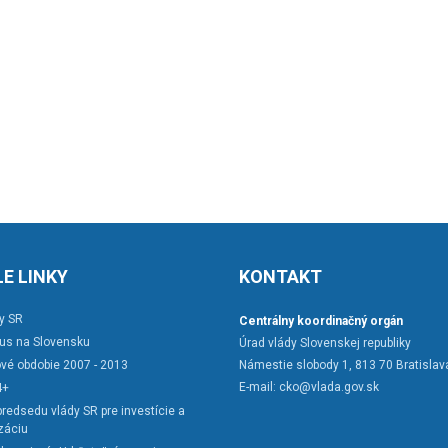
E LINKY
KONTAKT
y SR
Centrálny koordinačný orgán
rus na Slovensku
Úrad vlády Slovenskej republiky
vé obdobie 2007 - 2013
Námestie slobody 1, 813 70 Bratislav
E-mail:
cko@vlada.gov.sk
4+
redsedu vlády SR pre investície a
záciu