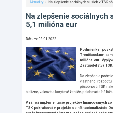
Aktuality
Na zlepšenie sociálnych služieb v TSK pôj
Na zlepšenie sociálnych s
5,1 milióna eur
Dátum:
03.01.2022
Podmienky poskyto
Trenčianskom samos
milióna eur. Vyplý
Zastupiteľstva TSK
Do zlepšenia podmien
vlastného rozpočtu 
pôsobnosti TSK nakúp
bielizne, valcové a korytové žehliče, polohovateľné lôžk
V rámci implementácie projektov financovaných zo 
TSK pokračovať v projekte deinštitucionalizácie 