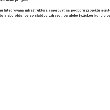
operačného programu.
u Integrovaná infraštruktúra smerovať na podporu projektu asis
y alebo občanov so slabšou zdravotnou alebo fyzickou kondíciou