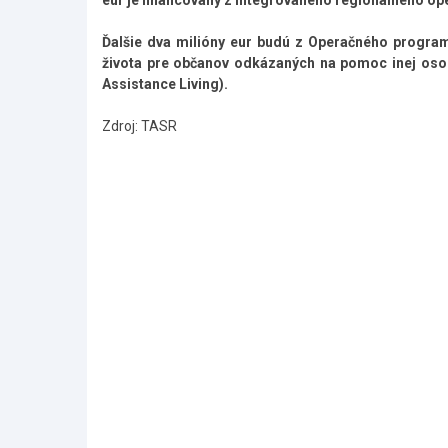
eur je financovaný z Integrovaného regionálneho 
Ďalšie dva milióny eur budú z Operačného program
života pre občanov odkázaných na pomoc inej osob
Assistance Living).
Zdroj: TASR
Skočiť
na
hlavné
menu