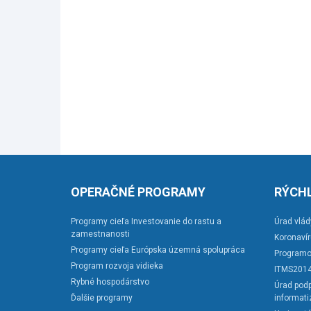
OPERAČNÉ PROGRAMY
RÝCHL
Programy cieľa Investovanie do rastu a
Úrad vlád
zamestnanosti
Koronaví
Programy cieľa Európska územná spolupráca
Programo
Program rozvoja vidieka
ITMS201
Rybné hospodárstvo
Úrad podp
Ďalšie programy
informati