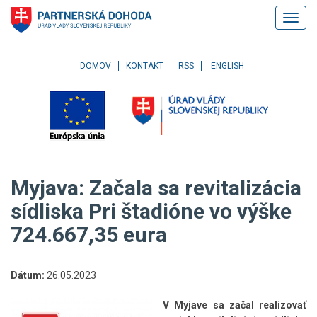
Klávesové
Zobrazi
skratky
navigác
Skočiť
na
obsah
DOMOV
KONTAKT
RSS
ENGLISH
Skočiť
na
hlavné
menu
Skočiť
na
pravé
Myjava: Začala sa revitalizácia
menu
Skočiť
sídliska Pri štadióne vo výške
na
724.667,35 eura
užívateľské
menu
Skočiť
na
Dátum:
26.05.2023
pätičku
stránky
V Myjave sa začal realizovať