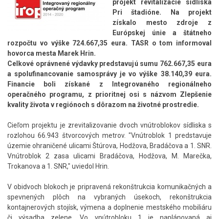
projekt revitalizácie sídliska
Pri štadióne. Na projekt
získalo mesto zdroje z
Európskej únie a štátneho
rozpočtu vo výške 724.667,35 eura. TASR o tom informoval
hovorca mesta Marek Hrin.
Celkové oprávnené výdavky predstavujú sumu 762.667,35 eura
a spolufinancovanie samosprávy je vo výške 38.140,39 eura.
Financie boli získané z Integrovaného regionálneho
operačného programu, z prioritnej osi s názvom Zlepšenie
kvality života v regiónoch s dôrazom na životné prostredie.
Cieľom projektu je zrevitalizovanie dvoch vnútroblokov sídliska s
rozlohou 66.943 štvorcových metrov. "Vnútroblok 1 predstavuje
územie ohraničené ulicami Štúrova, Hodžova, Bradáčova a 1. SNR.
Vnútroblok 2 zasa ulicami Bradáčova, Hodžova, M. Marečka,
Trokanova a 1. SNR," uviedol Hrin.
V obidvoch blokoch je pripravená rekonštrukcia komunikačných a
spevnených plôch na vybraných úsekoch, rekonštrukcia
kontajnerových stojísk, výmena a doplnenie mestského mobiliáru
či výsadba zelene. Vo vnútrobloku 1 je naplánovaná aj