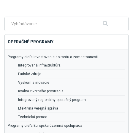
Skočiť
na
hlavné
menu
Fulltextové
Hľadať
vyhľadávanie
OPERAČNÉ PROGRAMY
Programy cieľa Investovanie do rastu a zamestnanosti
Integrovaná infraštruktúra
Ľudské zdroje
Výskum a inovácie
Kvalita životného prostredia
Integrovaný regionálny operačný program
Efektívna verejná správa
Technická pomoc
Programy cieľa Európska územná spolupráca