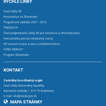
RÝCHLE LINKY
Úrad vlády SR
Koronavírus na Slovensku
Programové obdobie 2007 - 2013
ITMS2014+
Úrad podpredsedu vlády SR pre investície a informatizáciu
Horizontálny princíp Udržateľný rozvoj
HP rovnosť mužov a žien a nediskriminácia
FOND OBNOVY
Program Slovensko
KONTAKT
Centrálny koordinačný orgán
Úrad vlády Slovenskej republiky
Námestie slobody 1, 813 70 Bratislava
E-mail:
cko@vlada.gov.sk
MAPA STRÁNKY