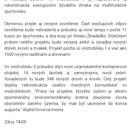
rekonštrukcia existujúceho bývalého ihriska na multifunkčné
športovisko.
Obmenou prejde aj verejné osvetlenie. Časť existujúcich stĺpov
osvetlenia bude nahradená a pribudnú aj nové lampy v počte 11
kusov pri športovisku a dva kusy pri ihrisku Žihadielko. Dôležitým
prvkom celého projektu bude verejná zeleň a výsadba nových
drevín, krovín a trvaliek. Projekt počíta vo vnútrobloku 1 s viac ako
1500 novými rastlinami a drevinami.
Vo vnútrobloku 2 pribudnú štyri nové uzamykateľné kontajnerové
stojiská, 14 nových lavičiek a, samozrejme, nová zeleň.
Vysadených tu bude 348 nových drevín a krovín. Celý projekt
dopĺňa rekonštrukcia úsekov miestnych komunikácií vo
vnútroblokoch. "Práce na projekte, ktorého cieľom je okrem
spomínaného environmentálneho kritéria zlepšenie života
obyvateľov daného územia, by mali byť ukončené do konca
augusta," doplnil hovorca mesta.
Zdroj: TASR