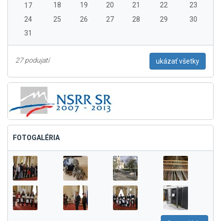
18
19
20
21
22
23
17
24
25
26
27
28
29
30
31
27 podujatí
ukázať všetky
FOTOGALÉRIA