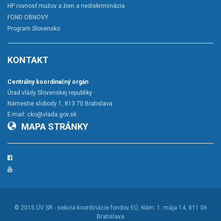
HP rovnosť mužov a žien a nediskriminácia
FOND OBNOVY
Program Slovensko
KONTAKT
Centrálny koordinačný orgán
Úrad vlády Slovenskej republiky
Námestie slobody 1, 813 70 Bratislava
E-mail:
cko@vlada.gov.sk
MAPA STRÁNKY
Facebook
YouTube
© 2015
ÚV SR - sekcia koordinácie fondov EÚ
, Nám. 1. mája 14, 811 06
Bratislava