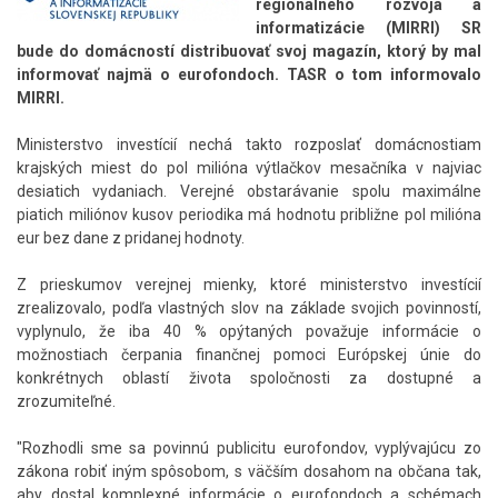
regionálneho rozvoja a
informatizácie (MIRRI) SR
bude do domácností distribuovať svoj magazín, ktorý by mal
informovať najmä o eurofondoch. TASR o tom informovalo
MIRRI.
Ministerstvo investícií nechá takto rozposlať domácnostiam
krajských miest do pol milióna výtlačkov mesačníka v najviac
desiatich vydaniach. Verejné obstarávanie spolu maximálne
piatich miliónov kusov periodika má hodnotu približne pol milióna
eur bez dane z pridanej hodnoty.
Z prieskumov verejnej mienky, ktoré ministerstvo investícií
zrealizovalo, podľa vlastných slov na základe svojich povinností,
vyplynulo, že iba 40 % opýtaných považuje informácie o
možnostiach čerpania finančnej pomoci Európskej únie do
konkrétnych oblastí života spoločnosti za dostupné a
zrozumiteľné.
"Rozhodli sme sa povinnú publicitu eurofondov, vyplývajúcu zo
zákona robiť iným spôsobom, s väčším dosahom na občana tak,
aby dostal komplexné informácie o eurofondoch a schémach