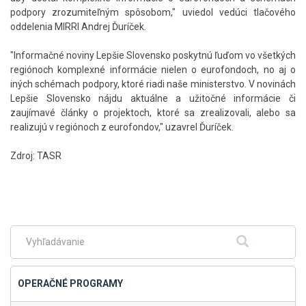
podpory zrozumiteľným spôsobom," uviedol vedúci tlačového
oddelenia MIRRI Andrej Ďuríček.
"Informačné noviny Lepšie Slovensko poskytnú ľuďom vo všetkých
regiónoch komplexné informácie nielen o eurofondoch, no aj o
iných schémach podpory, ktoré riadi naše ministerstvo. V novinách
Lepšie Slovensko nájdu aktuálne a užitočné informácie či
zaujímavé články o projektoch, ktoré sa zrealizovali, alebo sa
realizujú v regiónoch z eurofondov," uzavrel Ďuríček.
Zdroj: TASR
Skočiť
na
hlavné
menu
Fulltextové
Hľadať
vyhľadávanie
OPERAČNÉ PROGRAMY