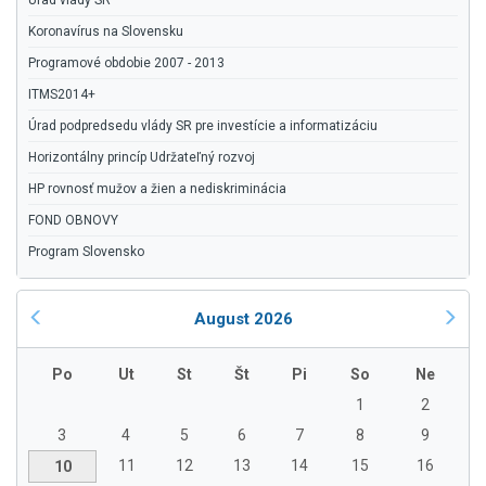
Úrad vlády SR
Koronavírus na Slovensku
Programové obdobie 2007 - 2013
ITMS2014+
Úrad podpredsedu vlády SR pre investície a informatizáciu
Horizontálny princíp Udržateľný rozvoj
HP rovnosť mužov a žien a nediskriminácia
FOND OBNOVY
Program Slovensko
August 2026
Po
Ut
St
Št
Pi
So
Ne
1
2
3
4
5
6
7
8
9
11
12
13
14
15
16
10