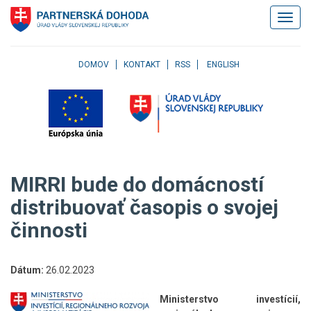
Klávesové
Zobrazi
skratky
navigác
Skočiť
na
obsah
DOMOV
KONTAKT
RSS
ENGLISH
Skočiť
na
hlavné
menu
Skočiť
na
pravé
MIRRI bude do domácností
menu
Skočiť
distribuovať časopis o svojej
na
činnosti
užívateľské
menu
Skočiť
na
Dátum:
26.02.2023
pätičku
stránky
Ministerstvo investícií,